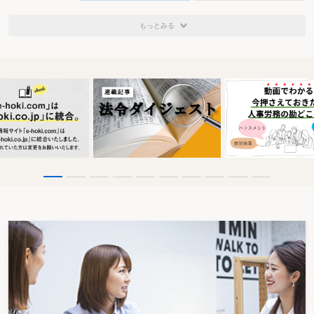
もっとみる
情報提供は十分だったか？
電子申告に関する税理士会、税務当局からの情報提供について「十分だっ
た」と答えたのはそれぞれ2割に満たず、情報提供が遅れた側面も露呈してい
る。なお、知識・情報の入手先としては、63％の税理士が、「税理士会の研修
会」と答えている。
前述のとおり、「顧客から希望があれば利用したい」とする税理士も約半数
いるため、税理士への情報提供やシステムの改善が進めば、電子申告に前向き
な姿勢も伺える。また、中小企業の経営者等にも「電子申告」を普及させる必