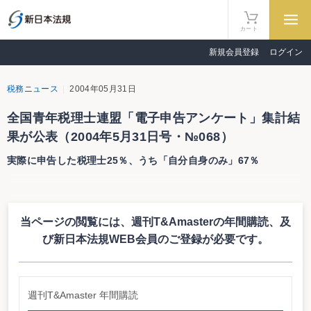
カート
新規会員登録
ログイン
税務ニュース
2004年05月31日
全国青年税理士連盟「電子申告アンケート」集計結
果が公表（2004年5月31日号・№068）
実際に申告した税理士25％、うち「自分自身のみ」67％
全国青年税理士連盟「電子申告アンケート」集計結果が公表
実際に申告した税理士25％、うち「自分自身のみ」67％
当ページの閲覧には、週刊T&Amasterの年間購読、
及
名古屋国税局管内で今年2月から全国に先駆けてスタートした「電子申告・
納税システム（e-Tax）」について、全国青年税理士連盟（高谷 真会長）が
び新日本法規WEB会員のご登録が必要です。
名古屋局管内の税理士を対象に実施したアンケート結果を公表した（調査期間
3月16日～31日。有効回答数364人（回答率63％））。今回の集計結果では、
「不満な点がある」「実用的でない」など同システムに対する否定的な評価が
8割に上ったことが明らかになっている。
週刊T&Amaster 年間購読
「利用に積極的」1割満たず