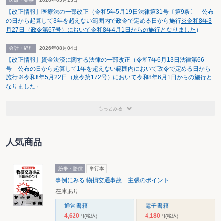
利用したいとした税理士は約半数だった。
医療・薬事
2026年05月13日
なお、ICカードの取得、電子申告開始届出書の提出、実際の申告ともに、
【改正情報】医療法の一部改正（令和5年5月19日法律第31号〔第9条〕 公布
「なぜ…しなかったのか」という問いに対して、「もともとする気がなかっ
の日から起算して3年を超えない範囲内で政令で定める日から施行
※令和8年3
た」と答えた回答者は、各67％、45％、44％だった。
月27日（政令第67号）において令和8年4月1日からの施行となりました
）
電子化のメリット活かしきれず
同システムに対する改善要望としては、「添付書類別送の不要」を要望する
会計・経理
2026年08月04日
声が79％と最も多かった。これは、現在のシステムが、申告書などしかインタ
【改正情報】資金決済に関する法律の一部改正（令和7年6月13日法律第66
ーネット上で送信できないため、領収書などの添付書類は郵送で送らなければ
号 公布の日から起算して1年を超えない範囲内において政令で定める日から
ならないことに対する改善要望。
施行
※令和8年5月22日（政令第172号）において令和8年6月1日からの施行と
また、「利用時間の拡大」を要望する声が65％と二番目に多い結果となっ
なりました
）
た。確定申告期間中も利用時間が平日午前10時から午後9時までに限られるた
め、それ以外の時間や休日には受け付けてもらえず、「電子化」のメリットを
最大限活かしきれていないことが原因と考えられる。三番目に多かったのは、
もっとみる
「電子申告控除の設置」で59％だった（右頁グラフ参照）。
「おおむね満足」は4％
「現在の電子申告をどのように評価するか」という問いに対して、「不満な
人気商品
点がある」「実用的でない」と回答した税理士は全体の80％を占め、「おおむ
ね満足している」と回答した税理士は全体の4％しかいなかった。
また、実際に利用した税理士に対する「電子申告により申告が便利になった
紛争・賠償
単行本
か」という問いに対しては、「なった」が4％、「場合による」が31％、「な
事例にみる 物損交通事故 主張のポイント
らない」が65％だった。このような結果を受けて、全国青年税理士連盟は、同
システムの改善を求める意見書を国税庁などに提出している。
在庫あり
通常書籍
電子書籍
4,620
4,180
円
(税込)
円
(税込)