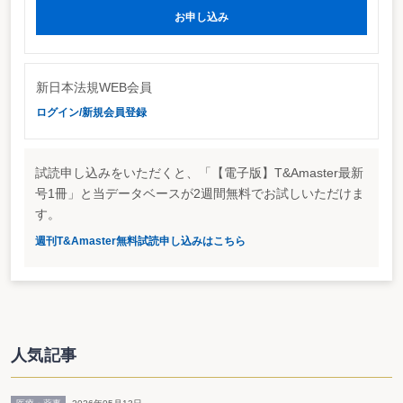
お申し込み
新日本法規WEB会員
ログイン/新規会員登録
試読申し込みをいただくと、「【電子版】T&Amaster最新
号1冊」と当データベースが2週間無料でお試しいただけま
す。
週刊T&Amaster無料試読申し込みはこちら
これによると、ICカード（電子証明書）を取得した税理士は89％、うち、電
子申告開始届出書を提出した税理士は83％、うち、実際に電子申告で所得税の
人気記事
確定申告をした税理士は25％だったことがわかった。
また、申告した25％の税理士うち、67％が「自分自身のみ」の申告だった。
今後、積極的に利用していきたいとした税理士は9％、顧客から希望があれば