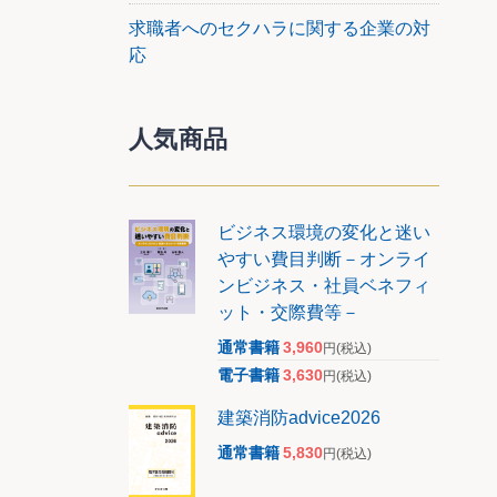
ためで
求職者へのセクハラに関する企業の対
応
基準の
まで押
人気商品
ビジネス環境の変化と迷い
やすい費目判断－オンライ
ンビジネス・社員ベネフィ
ット・交際費等－
通常書籍
3,960
円
(税込)
電子書籍
3,630
円
(税込)
建築消防advice2026
通常書籍
5,830
円
(税込)