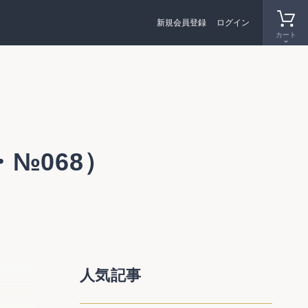
新規会員登録
ログイン
カート
・№068）
人気記事
ける検討