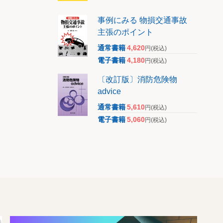
事例にみる 物損交通事故
主張のポイント
通常書籍
4,620
円
(税込)
電子書籍
4,180
円
(税込)
〔改訂版〕消防危険物
advice
通常書籍
5,610
円
(税込)
電子書籍
5,060
円
(税込)