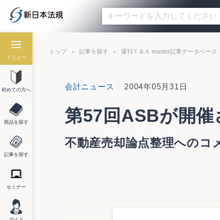
トップ
記事を探す
週刊Ｔ＆Ａ master記事データベース
メニュー
会計ニュース
2004年05月31日
初めての方へ
第57回ASBが開催
商品を探す
不動産売却論点整理へのコ
記事を探す
セミナー
第57回ASBが開催される
不動産売却論点整理へのコメントが報告さ
企業会計基準委員会（ASB）は5月21日
ガイド