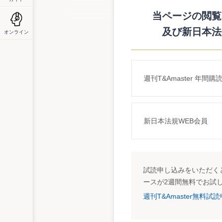
状況として企業結合時の税効果会計に関する
集を締め切った「不動産の売却に係る会計
当ページの閲覧に
メントの報告も行われた。
及び新日本法
オンライン
13通のコメントが寄せられ、おおむね賛成
わが国においては不動産の売却に関する包
整理する必要があった。そこで今回の論点
不動産の売却の会計処理を行うといった考え
週刊T&Amaster 年間購
照）。
今回、寄せられたコメントは全13通。「
ASB案に対しておおむね賛同する意見が寄
明確化すべきであるとの意見や「リスク・
新日本法規WEB会員
せられている。
論点整理では、いわゆるセール・アンド・
考え方が提案されている（論点整理4）。
要素に加えるべきとの意見が多く見られた
的に議論を行うことが適当とされている。
試読申し込みをいただくと
ースが2週間無料でお試
税制との整合性を危惧するコメントも
週刊T&Amaster無料
その他、税制との整合性へ配慮すべきとす
却に係る会計処理の見直しの結果、「税務
がある」だけでなく、「資産流動化法を利用