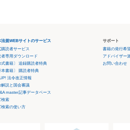
本法規WEBサイトのサービス
サポート
式購読者サービス
書籍の発行希
読者専用ダウンロード
アドバイザー
除式書籍〕 追録購読者特典
お問い合わせ
行本書籍〕 購読者特典
K UP! 法令改正情報
の解説と国会審議
&A master記事データベース
官検索
官検索の使い方