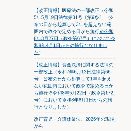
ント募
れたコ
【改正情報】医療法の一部改正（令和
5年5月19日法律第31号〔第9条〕 公
布の日から起算して3年を超えない範
囲内で政令で定める日から施行
※令和
論点を
た時に
8年3月27日（政令第67号）において令
参
和8年4月1日からの施行となりまし
た
）
とする
、より
【改正情報】資金決済に関する法律の
見も寄
一部改正（令和7年6月13日法律第66
号 公布の日から起算して1年を超え
を行う
ない範囲内において政令で定める日か
すべき
ら施行
※令和8年5月22日（政令第172
途包括
。
号）において令和8年6月1日からの施
行となりました
）
産の売
改正育児・介護休業法、2026年の現場
おそれ
から
とは、税