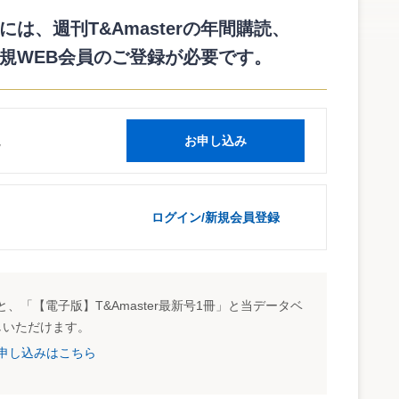
報告が行われるとともに、2月13日に公表され5月13日でコメ
処理に関する論点の整理」（以下、論点整理）に対して寄せら
は、週刊T&Amasterの年間購読、
規WEB会員のご登録が必要です。
括的な会計基準がないことから、その設定にあたり、事前に
整理が取りまとめられ、売手が事業投資のリスクから解放され
方の妥当性等につき問題提起が行われていた（本誌56号22頁
読
お申し込み
事業投資のリスクからの解放」をもって売却の会計処理を行う
せられた模様である。もっとも、具体的な判断規準については
経済価値アプローチ」・「構成要素アプローチ」を推奨する意
ログイン/新規会員登録
リースバックについては賃借期間に着目して売却の会計処理
これについては、賃借期間に加えて経済合理性や賃料水準も考慮
。また、今回の論点整理では信託については対象外とされ、別
その議論の必要性についても賛否両論の意見が寄せられている
、「【電子版】T&Amaster最新号1冊」と当データベ
しいただけます。
試読申し込みはこちら
る意見もみられた。その理由はコメントを引用すると、不動
と会計に差異が生じることによって多大な事務負荷が発生する
した証券化やJ－REITの場合、会計と税制の整合性を乱すこ