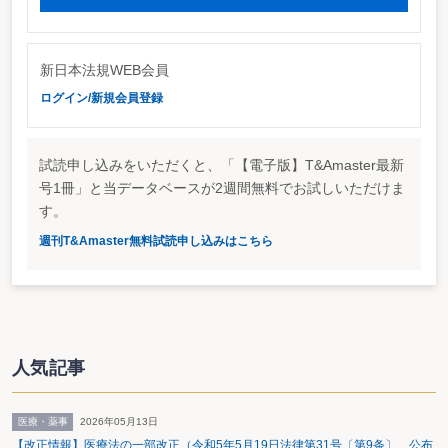
り、税制の特徴と税務専門家制度の概要、現在特に取組んでいるテーマと今後
の課題、税務専門家制度の将来展望と国際的連携への希望などについて意見交
換が行われた。当日は、これらの議論を踏まえて、「税務専門家制度の国際的
発展に向けて」をテーマに各国代表者が意見を表明し、国際的な協力体制の構
新日本法規WEB会員
築について認識を一にした。
ログイン/新規会員登録
試読申し込みをいただくと、「【電子版】T&Amaster最新
号1冊」と当データベースが2週間無料でお試しいただけま
す。
週刊T&Amaster無料試読申し込みはこちら
人気記事
医療・薬事
2026年05月13日
【改正情報】医療法の一部改正（令和5年5月19日法律第31号〔第9条〕 公布