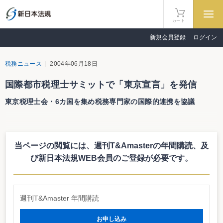
カート
新規会員登録
ログイン
税務ニュース
2004年06月18日
国際都市税理士サミットで「東京宣言」を発信
東京税理士会・6カ国を集め税務専門家の国際的連携を協議
東京税理士会（会長 金子秀夫氏）は6月17日、税務専門家制度を有するオー
ストラリア、中国、ドイツ、韓国、イギリス及び日本の主要都市を基盤とする
税務専門家団体の代表による「第1回国際都市税理士サミット」（以下、サミ
当ページの閲覧には、週刊T&Amasterの年間購読、
及
ット）を開催した。今回のサミットでは、国際的な税務業務を行う上で各国の
税務専門家を紹介し合うルートやサポートデスクの開設が提案されるなど、世
び新日本法規WEB会員のご登録が必要です。
界の納税者支援のための国際的連携等について協議され、その成果として共同
声明（「東京宣言」）が発信された。
サミットに参加したスピーカーは、オーストラリア租税協会 前会長、中国注
冊税務師協会 副会長兼秘書長、ドイツ・ケルン税理士会 会長、韓国ソウル地
週刊T&Amaster 年間購読
方税務士会 会長、イギリス勅許税務協会 会長など、税務専門家制度を有する6
カ国の主要都市を基盤とする団体の代表者。議長は、東京税理士会 会長の金子
秀夫氏が務めた。サミットの前日に開催された懇談会では、各国代表者によ
お申し込み