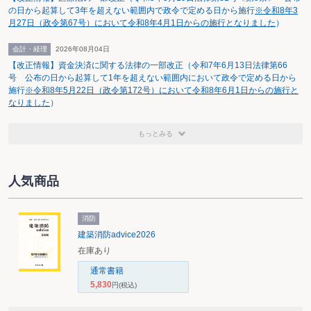
の日から起算して3年を超えない範囲内で政令で定める日から施行
※令和8年3
月27日（政令第67号）において令和8年4月1日からの施行となりました
）
会計・経理
2026年08月04日
【改正情報】資金決済に関する法律の一部改正（令和7年6月13日法律第66
号 公布の日から起算して1年を超えない範囲内において政令で定める日から
施行
※令和8年5月22日（政令第172号）において令和8年6月1日からの施行と
なりました
）
もっとみる
人気商品
消防
建築消防advice2026
在庫あり
通常書籍
5,830
円
(税込)