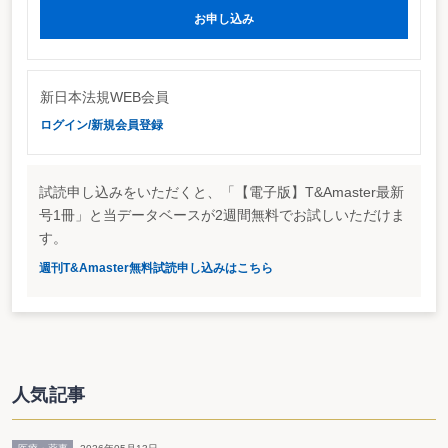
る。
お申し込み
原判決は、申立人が、本件消費貸借に本件規定（所得税法157条）を適用し
たことについては違法はないとしたが、本件賦課決定処分（過少申告加算税）
については、相手方が受取利息相当額を雑所得を構成するものとして申告しな
かったことにつき正当な理由があるとして同処分を取り消した。
原判決が、相手方につき上記正当な理由があるとする根拠は、国税当局に勤
新日本法規WEB会員
務している者が関与した著作物（「本件解説書」）には、個人から法人に対す
ログイン/新規会員登録
る無利息貸付けについては課税されないとの見解が記載されており、相手方の
税務関係者が国税当局も同様の見解であると解していたことが認められ、これ
を単なる法解釈についての、不知､誤解ということはできず、過少申告加算税
を課することが酷と思料される事情がある、というものである。
試読申し込みをいただくと、「【電子版】T&Amaster最新
国側の上告理由
号1冊」と当データベースが2週間無料でお試しいただけま
国側は、「正当な理由」の意義を「…当該申告が過少となった事由が真にや
す。
むを得ない理由によることを要し､納税者の税法の不知又は誤解に基づく場合
はこれに当たらないと解される。」とした上で、「本件規定の適用の有無は、
週刊T&Amaster無料試読申し込みはこちら
正に行為計算の合理性の有無にかかっているのであるから、個人から会社に対
する無利息貸付けについて本件規定の適用の有無は、抽象的一般的に論ずるこ
とはできない。（中略）このような理解に欠けたまま専門的文献等の記載を誤
解したとしても、それは税法の不知ないし単なる誤解というほかはない。」と
主張している。
また、本件解説書について、国側は、「本件解説書が税務当局の見解を知る
ための一助となることは否定できないとしても、その意義はそこまでであっ
人気記事
て、それ以上に税務当局の公式見解と同一視することはできない。（中略）本
件解説書が私的な著作物である以上は、正当な理由を基礎づける公式見解と同
視し得ないことは明らかである。」として、原判決の誤りを指摘している。
納税者側は、原判決の「正当な理由」の判断について、「誠に正当なもので