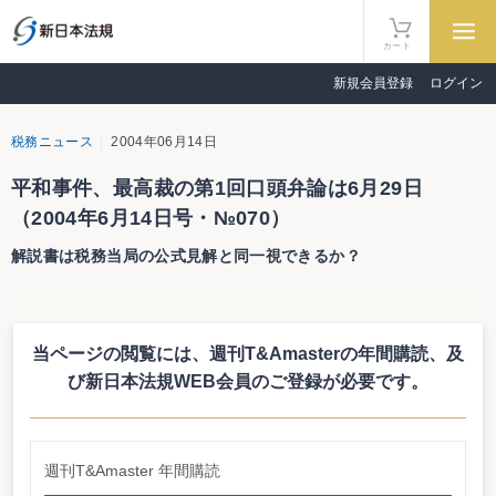
カート
新規会員登録
ログイン
税務ニュース
2004年06月14日
平和事件、最高裁の第1回口頭弁論は6月29日
（2004年6月14日号・№070）
解説書は税務当局の公式見解と同一視できるか？
平和事件、最高裁の第1回口頭弁論は6月29日
解説書は税務当局の公式見解と同一視できるか？
当ページの閲覧には、週刊T&Amasterの年間購読、
及
同族会社に対する巨額の無利息貸付について、所得税法157条（同族会社等
の行為又は計算の否認等）を適用して同族会社からの受取利息相当額の課税処
び新日本法規WEB会員のご登録が必要です。
分を行ったことの適否をめぐるいわゆる「平和事件」については、「正当な理
由」の有無を争点とする国側の上告受理の申立が受理された（「T＆Amaster」
No.066、8頁参照）。注目の第1回口頭弁論は、6月29日に最高裁で行われる。
争われる原判決
週刊T&Amaster 年間購読
国側の上告受理申立理由書では、原判決の判断を次のように明らかにしてい