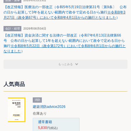
医療・薬事
2026年05月13日
ある。」としており、最高裁では、税理士の実務に密接な論戦が展開されそう
【改正情報】医療法の一部改正（令和5年5月19日法律第31号〔第9条〕 公布
だ。
の日から起算して3年を超えない範囲内で政令で定める日から施行
※令和8年3
月27日（政令第67号）において令和8年4月1日からの施行となりました
）
会計・経理
2026年08月04日
【改正情報】資金決済に関する法律の一部改正（令和7年6月13日法律第66
号 公布の日から起算して1年を超えない範囲内において政令で定める日から
施行
※令和8年5月22日（政令第172号）において令和8年6月1日からの施行と
なりました
）
もっとみる
人気商品
消防
建築消防advice2026
在庫あり
通常書籍
5,830
円
(税込)