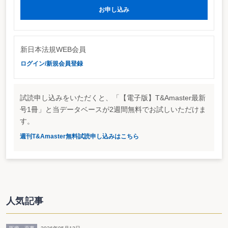
⑤今後の課税部の事務運営のあり方､が議題となった。
お申し込み
消費税法の改正に伴い、新規課税事業者が大幅に増加することから、特に個
人の新規課税事業者への具体的施策・今後の取り組みについて、対応が検討さ
れた。電子申告については、納税者利便の向上を目指したものとの位置付けか
ら、普及へ向けた対応を適切に行うことを申し合わせた。
新日本法規WEB会員
調査査察部、「大口悪質な脱税への厳正な対処」等を申し合わせ
調査査察部長会議では、査察課関係として「大口悪質な脱税への厳正な対
ログイン/新規会員登録
処」を、調査課関係として「大法人の申告水準の維持向上」を申し合わせた。
査察課関係では、①平成15年度の査察の概要、②査察事務の充実・強化、③
脱税事件の判決の動向が議題として取り上げられた。査察事務の充実・強化で
試読申し込みをいただくと、「【電子版】T&Amaster最新
は、留保資金（たまり）の形態が変化していること、否認事案が増加している
こと、IT化及び国際化への対応などについて、申し合わせを行った。
号1冊」と当データベースが2週間無料でお試しいただけま
調査課関係では、経済取引の複雑化に対応した①調査課調査の充実、②連結
す。
納税制度への対応、③国際化への対応などが議題となった。連結納税制度への
対応では、連結納税制度利用の実態把握・調査等のノウハウの蓄積を行えたと
週刊T&Amaster無料試読申し込みはこちら
している。
徴収部、消費税の免税点の引下げを視野に
徴収部長会議では、平成15事務年度の評価及び来事務年度への取り組みとし
て、①滞納圧縮、②15年分の確定申告（閉庁日対応）への対応、③延納・物納
を適正・迅速に行っていくこと、が議題となった。
中長期的課題への取り組みとして、消費税の免税点の引下げへの対応が検討
人気記事
された。消費税の免税点の引き下げでは、小口の滞納納税者数の増加が懸念さ
れているが、小口の納税者に対応するコールセンターが平成16年度中に全国拡
大することもあり、徴収事務の効率化・集中化を促進するとともに、キャッシ
ュフローに見合った納付計画を立てるなど、滞納整理のやり方を工夫すること