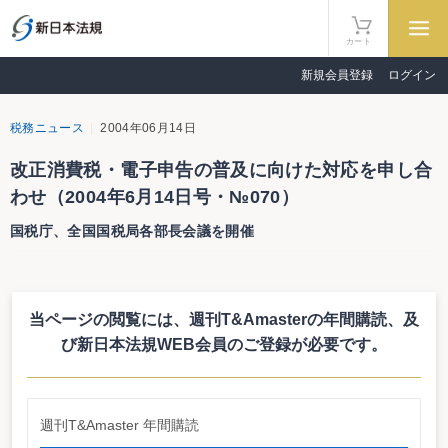
カート
新規会員登録
ログイン
税務ニュース
2004年06月14日
改正消費税・電子申告の普及に向けた対応を申し合
わせ（2004年6月14日号・№070）
国税庁、全国国税局各部長会議を開催
改正消費税・電子申告の普及に向けた対応を申し合わせ
国税庁、全国国税局各部長会議を開催
当ページの閲覧には、週刊T&Amasterの年間購読、
及
国税庁は、5月下旬に、全国国税局課税部長会議（5月20・21日）、全国国
税局調査査察部長会議（5月24・25日）、全国国税局徴収部長会議（5月26
び新日本法規WEB会員のご登録が必要です。
日）を開催した。各部長会議では、平成15事務年度の状況・実績を報告・評価
し、平成16事務年度に向けた各部の懸案事項の申し合わせを行った。
課税部、消費税の新規課税事業者への具体的施策が議題に
課税部長会議では、①改正消費税への対応、②電子申告の普及へ向けた対
週刊T&Amaster 年間購読
応、③平成15年分確定申告期の状況､④先端分野（国際化・IT化）への対応、