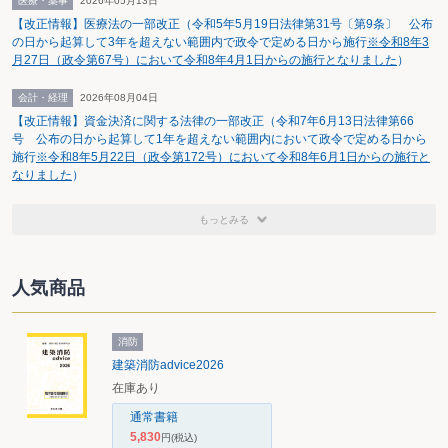
医療・薬事
2026年05月13日
などを申し合わせた。
【改正情報】医療法の一部改正（令和5年5月19日法律第31号〔第9条〕 公布
の日から起算して3年を超えない範囲内で政令で定める日から施行
※令和8年3
月27日（政令第67号）において令和8年4月1日からの施行となりました
）
会計・経理
2026年08月04日
【改正情報】資金決済に関する法律の一部改正（令和7年6月13日法律第66
号 公布の日から起算して1年を超えない範囲内において政令で定める日から
施行
※令和8年5月22日（政令第172号）において令和8年6月1日からの施行と
なりました
）
もっとみる
人気商品
消防
建築消防advice2026
在庫あり
通常書籍
5,830
円
(税込)