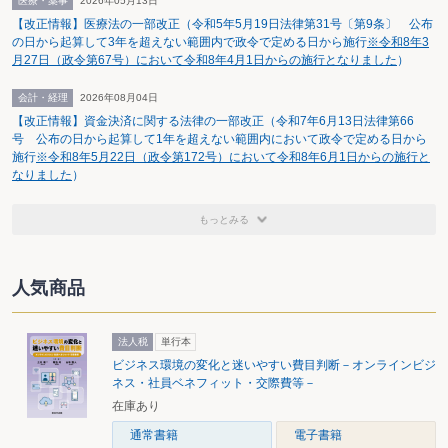
医療・薬事
2026年05月13日
【改正情報】医療法の一部改正（令和5年5月19日法律第31号〔第9条〕 公布
の日から起算して3年を超えない範囲内で政令で定める日から施行
※令和8年3
月27日（政令第67号）において令和8年4月1日からの施行となりました
）
会計・経理
2026年08月04日
【改正情報】資金決済に関する法律の一部改正（令和7年6月13日法律第66
号 公布の日から起算して1年を超えない範囲内において政令で定める日から
施行
※令和8年5月22日（政令第172号）において令和8年6月1日からの施行と
なりました
）
もっとみる
人気商品
法人税
単行本
ビジネス環境の変化と迷いやすい費目判断－オンラインビジ
ネス・社員ベネフィット・交際費等－
在庫あり
通常書籍
電子書籍