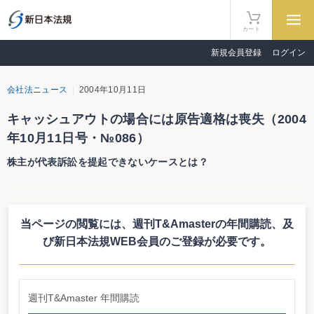
カート
新規会員登録
ログイン
会社法ニュース
2004年10月11日
キャッシュアウトの場合には原告適格は喪失（2004
年10月11日号・№086）
株主が代表訴訟を提起できないケースとは？
キャッシュアウトの場合には原告適格は喪失
株主が代表訴訟を提起できないケースとは？
当ページの閲覧には、週刊T&Amasterの年間購読、
及
今回の会社法改正における株主代表訴訟の見直しでは、株式交換・株式移転
によって持株会社が創設され、その持株会社の株主になったとしても、原告適
び新日本法規WEB会員のご登録が必要です。
格は喪失しないことになっている（077号13頁参照）。しかし、キャッシュア
ウトされた場合には、原告適格は喪失することが分かった。
合併対価の柔軟化に伴い現金を交付するケースには留意
要綱案では、株式交換・株式移転によって持株会社が創設され、その持株会
週刊T&Amaster 年間購読
社の株主になったとしても、原告適格は喪失しないことになる旨が明記され、