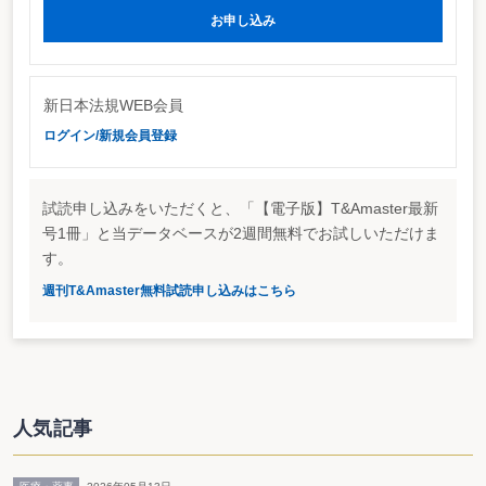
改正される方向となっている。
お申し込み
ただ、注意しなければならないのは、その他の改正において、合併対価の柔
軟化が手当てされることになっていることだ（075号10頁参照）。
具体的には、吸収合併、吸収分割及び株式交換の場合において、消滅会社等
の株主等に対して、存続会社等の株式を交付せず、金銭その他の財産を交付す
ることを認めるというもの。例えば、存続会社の株式でなく、現金等を交付し
新日本法規WEB会員
た場合については、原告適格を喪失することになってしまうわけだ。
ログイン/新規会員登録
適切な機関運営を促す意味もあるが
その他、株主代表訴訟の見直しでは、株主が代表訴訟を提起することができ
ない場合として、「当該追行により、会社の正当な利益が著しく害されるこ
試読申し込みをいただくと、「【電子版】T&Amaster最新
と、会社に過大な費用の負担が生ずることその他これに準ずる事情が生ずるこ
とが、相当の確実さをもって予測される場合」が盛り込まれている。
号1冊」と当データベースが2週間無料でお試しいただけま
この場合の「会社の正当な利益が著しく害されること」とは、営業秘密等の
す。
ことを指し、「会社に過大な費用の負担が生ずる」とは、極端な話でいえば、
数万円の賠償請求といったケースを指す。数万円の損害賠償で訴訟費用がかか
週刊T&Amaster無料試読申し込みはこちら
りすぎるケース等については訴訟を提起できないということだ。
また、「その他これに準ずる事情が生ずること」とは、例えば、相手の取締
役が破産しており、訴訟に勝ったとしても、一銭も賠償金を取れないケースな
どが該当する模様だ。この点について、会社法部会では、株主は、当該会社に
対して、適切な機関運営を促す意味で訴訟を提起する場合があるのではといっ
た指摘もあったが、最終的には、前述の文言が入ることになった。
人気記事
会社法現代化要綱案は10月27日に決定
法務省の会社法（現代化関係）部会では、10月27日に「会社法制の現代化に
関する要綱案」を決定する予定。その後、来年の法制審議会総会を経て、通常
国会に法案が提出されることになる。