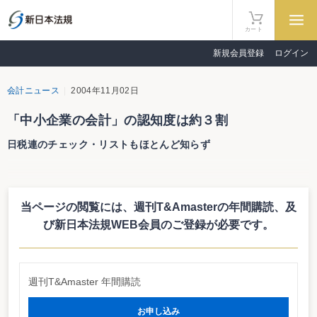
カート
新規会員登録
ログイン
会計ニュース
2004年11月02日
「中小企業の会計」の認知度は約３割
日税連のチェック・リストもほとんど知らず
中小企業の会計の認知度は約３割。経済産業省及び中小企業庁が11月１日に
公表した「会計処理・財務情報開示に関する中小企業経営者の意識アンケート
調査結果」で明らかとなった。中小企業庁では、株式公開を当面目指さない商
当ページの閲覧には、週刊T&Amasterの年間購読、
及
法特例法上の小会社を対象とした「中小企業の会計」を平成14年６月に公表し
ているが、全く知らないと回答した企業も約６割にのぼっている。なお、日本
び新日本法規WEB会員のご登録が必要です。
税理士会連合会が作成した「中小会社会計基準適用に関するチェック・リス
ト」を知っていると回答した企業は3.4％にとどまっている。ダブルスタンダ
ードとの批判を受けた「中小企業の会計」だが、その普及にはまだまだ時間が
かかりそうな状況だ。
週刊T&Amaster 年間購読
http://www.meti.go.jp/press/0005768/0/041101kaikei.pdf
お申し込み