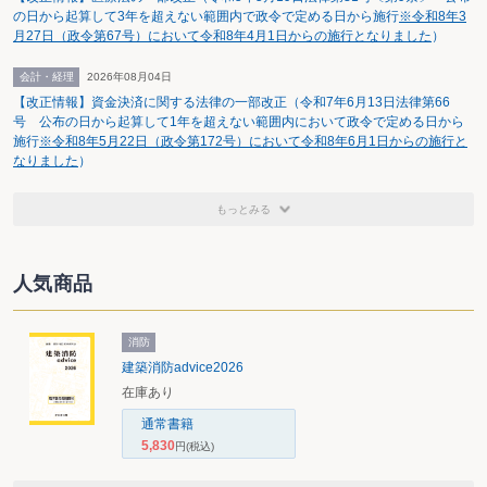
の日から起算して3年を超えない範囲内で政令で定める日から施行
※令和8年3
月27日（政令第67号）において令和8年4月1日からの施行となりました
）
会計・経理
2026年08月04日
【改正情報】資金決済に関する法律の一部改正（令和7年6月13日法律第66
号 公布の日から起算して1年を超えない範囲内において政令で定める日から
施行
※令和8年5月22日（政令第172号）において令和8年6月1日からの施行と
なりました
）
もっとみる
人気商品
消防
建築消防advice2026
在庫あり
通常書籍
5,830
円
(税込)