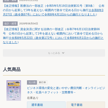
医療・薬事
2026年05月13日
【改正情報】医療法の一部改正（令和5年5月19日法律第31号〔第9条〕 公布
の日から起算して3年を超えない範囲内で政令で定める日から施行
※令和8年3
月27日（政令第67号）において令和8年4月1日からの施行となりました
）
会計・経理
2026年08月04日
【改正情報】資金決済に関する法律の一部改正（令和7年6月13日法律第66
号 公布の日から起算して1年を超えない範囲内において政令で定める日から
施行
※令和8年5月22日（政令第172号）において令和8年6月1日からの施行と
なりました
）
もっとみる
人気商品
法人税
単行本
ビジネス環境の変化と迷いやすい費目判断－オンラインビジ
ネス・社員ベネフィット・交際費等－
在庫あり
通常書籍
電子書籍