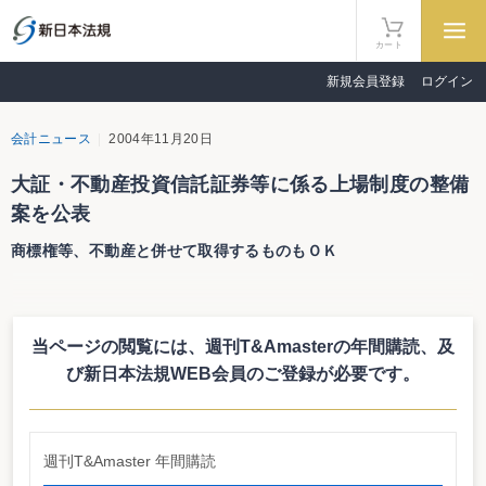
カート
新規会員登録
ログイン
会計ニュース
2004年11月20日
大証・不動産投資信託証券等に係る上場制度の整備
案を公表
商標権等、不動産と併せて取得するものもＯＫ
大阪証券取引所は11月16日、不動産投資信託証券等に係る上場制度の整備案
を公表した。現在、運用資産等のうち不動産の賃貸に伴い預託を受けた敷金等
に相当する現金等は不動産とみなされているが、運用目的として投資する不動
当ページの閲覧には、週刊T&Amasterの年間購読、
及
産に付随する商標権、温泉権その他の権利等のうち、当該不動産と併せて取得
することが適当と認めるものについても不動産とみなすとしている。
び新日本法規WEB会員のご登録が必要です。
大阪証券取引所では、12月６日まで意見募集を行い、正式決定する予定。施
行は平成17年１月を目処としている。
http://www.ose.or.jp/rules/pc/041116a.pdf
週刊T&Amaster 年間購読