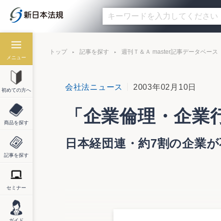
トップ
記事を探す
週刊Ｔ＆Ａ master記事データベース
メニュー
会社法ニュース
2003年02月10日
初めての方へ
「企業倫理・企業
商品を探す
日本経団連・約7割の企業
記事を探す
セミナー
「企業倫理・企業行動に関するアンケート
日本経団連・約7割の企業が不祥事に対する
ガイド