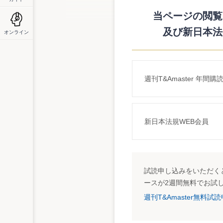
日本経済団体連合会はこのほど、「企業倫
員企業1,260社のうち、回答数は474社）。
当ページの閲覧に
それによると、不祥事が起きた場合の情報開
及び新日本法
オンライン
みを行っており、今後取り組む予定であると回
に対する何らかの手当てを行っていることが
への取り組み強化について」を公表し、不
週刊T&Amaster 年間購
新日本法規WEB会員
試読申し込みをいただくと
ースが2週間無料でお試
週刊T&Amaster無料