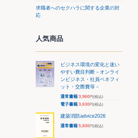
求職者へのセクハラに関する企業の対
応
人気商品
ビジネス環境の変化と迷い
やすい費目判断－オンライ
ンビジネス・社員ベネフィ
ット・交際費等－
通常書籍
3,960
円
(税込)
電子書籍
3,630
円
(税込)
建築消防advice2026
通常書籍
5,830
円
(税込)