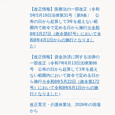
象は会
【改正情報】医療法の一部改正（令和
に取り組
5年5月19日法律第31号〔第9条〕 公
不祥事
布の日から起算して3年を超えない範
事防止
囲内で政令で定める日から施行
※令和
8年3月27日（政令第67号）において令
和8年4月1日からの施行となりまし
た
）
【改正情報】資金決済に関する法律の
一部改正（令和7年6月13日法律第66
号 公布の日から起算して1年を超え
ない範囲内において政令で定める日か
ら施行
※令和8年5月22日（政令第172
号）において令和8年6月1日からの施
行となりました
）
改正育児・介護休業法、2026年の現場
から