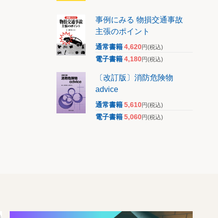
事例にみる 物損交通事故
主張のポイント
通常書籍
4,620
円
(税込)
電子書籍
4,180
円
(税込)
〔改訂版〕消防危険物
advice
通常書籍
5,610
円
(税込)
電子書籍
5,060
円
(税込)