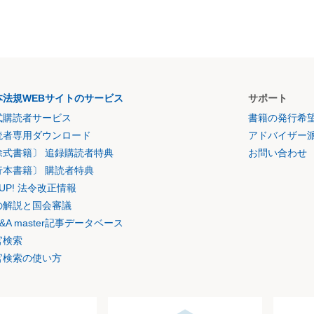
本法規WEBサイトのサービス
サポート
式購読者サービス
書籍の発行希
読者専用ダウンロード
アドバイザー
除式書籍〕 追録購読者特典
お問い合わせ
行本書籍〕 購読者特典
K UP! 法令改正情報
の解説と国会審議
&A master記事データベース
官検索
官検索の使い方