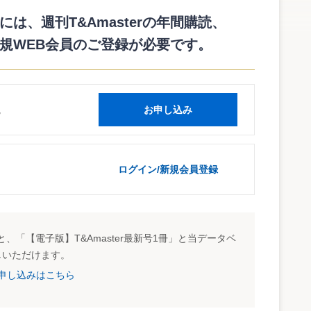
理・企業行動に関するアンケート」をとりまとめた（調査対
は、週刊T&Amasterの年間購読、
示や再発防止策の実施については、327社（69.9％）が既
規WEB会員のご登録が必要です。
答した企業139社（29.7％）と合わせると100％近い企業が
明らかとなった。日本経団連では、昨年の10月に「企業不祥
祥事に対する社内体制の整備などを求めている。
読
お申し込み
ログイン/新規会員登録
、「【電子版】T&Amaster最新号1冊」と当データベ
しいただけます。
試読申し込みはこちら