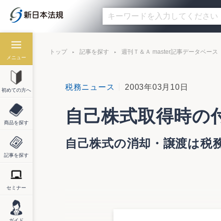
トップ
記事を探す
週刊Ｔ＆Ａ master記事データベース
メニュー
税務ニュース
2003年03月10日
初めての方へ
自己株式取得時の
商品を探す
自己株式の消却・譲渡は税
記事を探す
セミナー
自己株式取得時の付随費用は申告加算、消
自己株式の消却・譲渡は税務上の帳簿価額
ガイド