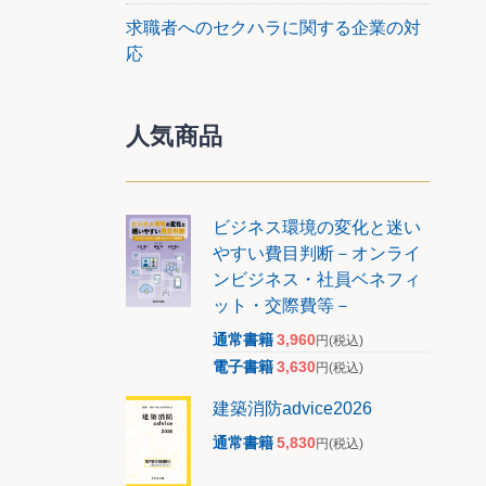
求職者へのセクハラに関する企業の対
算定す
応
より減
人気商品
ビジネス環境の変化と迷い
やすい費目判断－オンライ
ンビジネス・社員ベネフィ
ット・交際費等－
通常書籍
3,960
円
(税込)
る。取
電子書籍
3,630
円
(税込)
立金額
理され
建築消防advice2026
通常書籍
5,830
円
(税込)