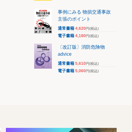
事例にみる 物損交通事故
主張のポイント
通常書籍
4,620
円
(税込)
電子書籍
4,180
円
(税込)
〔改訂版〕消防危険物
advice
通常書籍
5,610
円
(税込)
電子書籍
5,060
円
(税込)