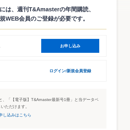
株式及び法定準備金の取崩等に関する会計基準」と法人税法は
らず、申告調整が必要となる。
は、週刊T&Amasterの年間購読、
場合には、法人税法上の帳簿価額（取得時の付随費用加算後
規WEB会員のご登録が必要です。
われるため、申告加算した金額の認容は行われないことになる
資本の部から控除し、取得に関する付随費用は、営業外費用
読
お申し込み
の代価（法24条第1項第5号のみなし配当がある場合には当
の有価証券購入のために要した費用がある場合にはその費用の
ログイン/新規会員登録
し）
金銭等（1,000）
（30）
交付金銭等
付随費用
、「【電子版】T&Amaster最新号1冊」と当データベ
しいただけます。
試読申し込みはこちら