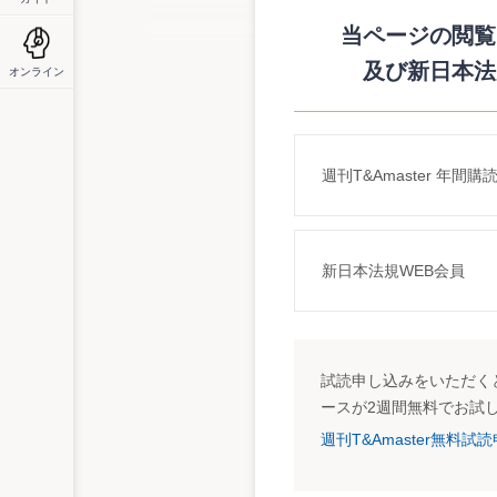
平成15年3月期決算から適用される「自己
式取得時の付随費用の取扱いで一致してお
当ページの閲覧に
一方、取得した自己株式を消却・譲渡した
及び新日本法
オンライン
額）を基にして、資本積立金額の減算が行
自己株式の取得時の取扱い
1. 会計基準での取扱い（19項・28項）
取得した自己株式は、取得原価をもって
週刊T&Amaster 年間購
する。
2. 法人税法での取扱い（法令119条①一）
購入した有価証券の取得価額は、その購入
を減算した金額とし、購入手数料その他そ
新日本法規WEB会員
算した金額）とする。
市場取引による取得の場合（みなし配当な
会計上の取得価額
交付
税務上の取得価額
試読申し込みをいただくと
ースが2週間無料でお試
付随費用部分について申告調整が必要
別表四 自己株式計上もれ 30 加算・留保
週刊T&Amaster無料
別表五（一）利積 自己株式 30 当期増