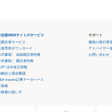
本法規WEBサイトのサービス
サポート
式購読者サービス
書籍の発行希
読者専用ダウンロード
アドバイザー
除式書籍〕 追録購読者特典
お問い合わせ
行本書籍〕 購読者特典
K UP! 法令改正情報
の解説と国会審議
&A master記事データベース
官検索
官検索の使い方