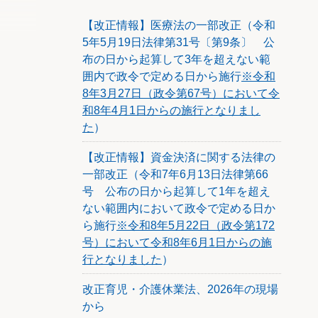
、自己株
【改正情報】医療法の一部改正（令和
の金
5年5月19日法律第31号〔第9条〕 公
。
布の日から起算して3年を超えない範
囲内で政令で定める日から施行
※令和
8年3月27日（政令第67号）において令
に計上
和8年4月1日からの施行となりまし
た
）
該金額
【改正情報】資金決済に関する法律の
額を加
一部改正（令和7年6月13日法律第66
号 公布の日から起算して1年を超え
ない範囲内において政令で定める日か
ら施行
※令和8年5月22日（政令第172
号）において令和8年6月1日からの施
行となりました
）
改正育児・介護休業法、2026年の現場
から