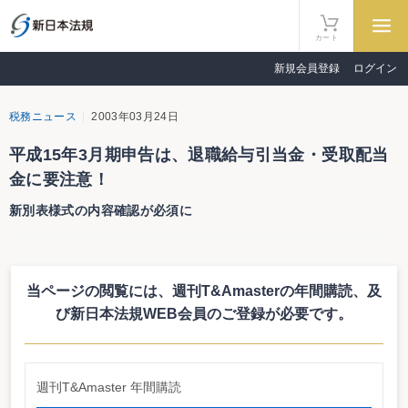
カート
新規会員登録
ログイン
税務ニュース
2003年03月24日
平成15年3月期申告は、退職給与引当金・受取配当
金に要注意！
新別表様式の内容確認が必須に
平成15年3月期申告は、退職給与引当金・受取配当金に要注意！
新別表様式の内容確認が必須に
当ページの閲覧には、週刊T&Amasterの年間購読、
及
政府・財務省・国税庁は、法人税法に関する政令・省令（施行規則）・通達
を平成15年3月後半に公表する準備を進めている。平成15年度税制改正に伴う
び新日本法規WEB会員のご登録が必要です。
ものと、連結納税制度に関する取扱いなど平成15年3月期から適用されるもの
があり、適用時期については、細心の注意が要求される。平成15年3月期から
適用されるものについては、実際の申告期限までの周知期間が限定されたもの
にならざるをえないため、別表様式の取寄せなどの混乱が生じるかもしれな
週刊T&Amaster 年間購読
い。平成15年3月期法人税申告については、国税庁HPなどの情報にも十分留意
する必要がありそうだ。