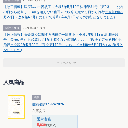
医療・薬事
2026年05月13日
年度改正に伴う政令・省令の公布
【改正情報】医療法の一部改正（令和5年5月19日法律第31号〔第9条〕 公布
平成15年度税制改正法案の成立に伴い、法人税法施行令・施行規則も公布さ
の日から起算して3年を超えない範囲内で政令で定める日から施行
※令和8年3
れる。これらは、原則として平成15年4月1日以後開始事業年度に適用されるも
月27日（政令第67号）において令和8年4月1日からの施行となりました
）
のである。留保金課税停止の要件など、政令に委任されている事項も多く、そ
の内容が注目されている。
会計・経理
2026年08月04日
【改正情報】資金決済に関する法律の一部改正（令和7年6月13日法律第66
号 公布の日から起算して1年を超えない範囲内において政令で定める日から
施行
※令和8年5月22日（政令第172号）において令和8年6月1日からの施行と
なりました
）
もっとみる
人気商品
消防
建築消防advice2026
在庫あり
通常書籍
5,830
円
(税込)