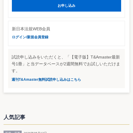
お申し込み
法人税別表の改正
所得税確定申告の期限後、間もなく、連結納税制度に対応する法人税申告書
別表が省令（施行規則）の改正により、明らかとなる見込みである。併せて、
各事業年度の所得に対する法人税の申告書別表についても、廃止される退職給
与引当金の損金算入に関する明細書（別表十一（三））など、所要の別表改正
新日本法規WEB会員
が明らかとなる見込みだ。
ログイン/新規会員登録
連結納税制度による申告は、経過措置による平成15年3月31日以後に終了す
る事業年度から連結納税の承認を受けた連結納税義務者についてスタートす
る。
通常の法人税が課税される法人についても、平成15年3月31日以後に終了す
試読申し込みをいただくと、「【電子版】T&Amaster最新
る事業年度（平成15年度3月期）から、受取配当金の益金不算入制度の見直し
（益金不算入割合の引下げなど）・退職給与引当金制度の廃止・旧特別修繕引
号1冊」と当データベースが2週間無料でお試しいただけま
当金制度の廃止など、連結納税制度の導入に伴う課税ベースの見直しがスター
す。
トする。
受取配当金の益金不算入・退職給与引当金の取崩に関する別表が、申告期直
週刊T&Amaster無料試読申し込みはこちら
前まで明らかにされてこなかったので、申告を行う場合には、改正内容が別表
様式に反映されているか・法人税申告書ソフト会社が対応できているかなど、
格別の注意が必要となる。
法人税関係通達の発遣
3月末には、法人税関係通達（法人税基本通達・連結納税基本通達・措置法
通達（連結納税編））の改正・制定が公表されることになるだろう。
人気記事
連結納税については、法令が膨大なものであるだけに、関係通達も相当な量
が予想されている。時価について、格別な取扱いが明らかとなるかなど、注目
されている。