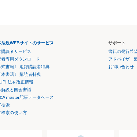
本法規WEBサイトのサービス
サポート
式購読者サービス
書籍の発行希
読者専用ダウンロード
アドバイザー
除式書籍〕 追録購読者特典
お問い合わせ
行本書籍〕 購読者特典
K UP! 法令改正情報
の解説と国会審議
&A master記事データベース
官検索
官検索の使い方