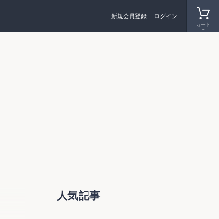
新規会員登録
ログイン
カート
今年６
人気記事
外監査