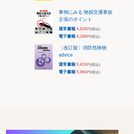
事例にみる 物損交通事故
主張のポイント
通常書籍
4,620
円
(税込)
電子書籍
4,180
円
(税込)
〔改訂版〕消防危険物
advice
通常書籍
5,610
円
(税込)
電子書籍
5,060
円
(税込)