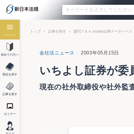
トップ
記事を探す
週刊Ｔ＆Ａ master記事データベース
メニュー
会社法ニュース
2003年05月15日
初めての方へ
いちよし証券が委
商品を探す
現在の社外取締役や社外監
記事を探す
セミナー
いちよし証券株式会社５月１４日、改正商
月２１日開催予定の定時株主総会で正式決
同社では、すでに公認会計士の社外取締役
ガイド