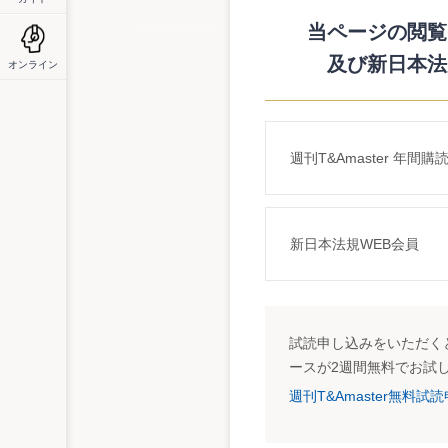
役をメンバーとした報酬委員会を設置して
機動性の向上と監督機能を強化する。
当ページの閲覧に
及び新日本法
オンライン
週刊T&Amaster 年間購
新日本法規WEB会員
試読申し込みをいただくと
ースが2週間無料でお試
週刊T&Amaster無料