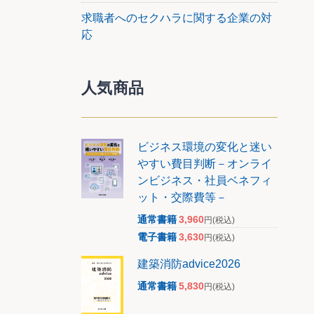
求職者へのセクハラに関する企業の対
応
人気商品
ビジネス環境の変化と迷い
やすい費目判断－オンライ
ンビジネス・社員ベネフィ
ット・交際費等－
通常書籍
3,960
円
(税込)
電子書籍
3,630
円
(税込)
建築消防advice2026
通常書籍
5,830
円
(税込)