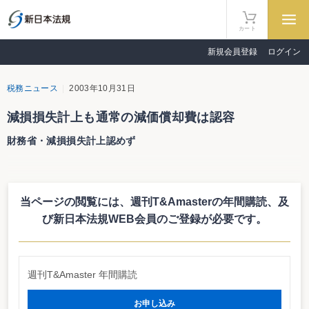
カート
新規会員登録
ログイン
税務ニュース
2003年10月31日
減損損失計上も通常の減価償却費は認容
財務省・減損損失計上認めず
企業会計基準委員会（ＡＳＢ）は10月31日に企業会計基準適用指針第６号と
なる「固定資産の減損に係る会計基準の適用指針」を公表する。会計上の取扱
いが決まったことで、今度は税務上の取扱いが焦点となる。固定資産の減損会
当ページの閲覧には、週刊T&Amasterの年間購読、
及
計は平成18年３月期から全面適用されることになるが、平成16年３月期からの
早期適用が認められているため、来年３月期の取扱いが注目されるわけだ。
び新日本法規WEB会員のご登録が必要です。
金融庁では、平成16年度税制改正において、減損損失の損金算入を認めるこ
とを求めているが、財務省は、減損損失の損金算入は認めない方針。固定資産
の減損会計については、個別資産の評価ではなく、資産のグルーピングを行っ
た上で減損損失の有無が検討されるという理由からだ。
週刊T&Amaster 年間購読
ただ、減損損失を計上している減価償却資産については、通常の減価償却費
部分は費用計上を認める模様。最終的には申告調整することになる。
お申し込み