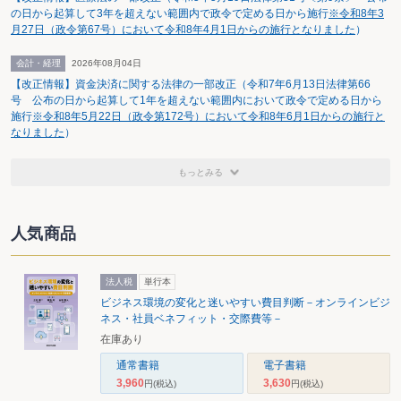
の日から起算して3年を超えない範囲内で政令で定める日から施行
※令和8年3
月27日（政令第67号）において令和8年4月1日からの施行となりました
）
会計・経理
2026年08月04日
【改正情報】資金決済に関する法律の一部改正（令和7年6月13日法律第66
号 公布の日から起算して1年を超えない範囲内において政令で定める日から
施行
※令和8年5月22日（政令第172号）において令和8年6月1日からの施行と
なりました
）
もっとみる
人気商品
法人税
単行本
ビジネス環境の変化と迷いやすい費目判断－オンラインビジ
ネス・社員ベネフィット・交際費等－
在庫あり
通常書籍
電子書籍
3,960
3,630
円
(税込)
円
(税込)