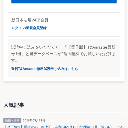
った。関係者間での合意形成が進めば、その経緯を見て審議が再開される予
定。なお、ＡＳＢではいままでの審議の経緯につき「検討の中間報告」として
公表することも視野に入れている。
リース会計専門委員会での審議は７月８日の第９回を最後に、それ以降開催
新日本法規WEB会員
されていない。手詰まり状態となり、有効な打開策も見えない状況下での一時
中止という事態に、「このままでは議論がとまってしまう。単に中止するので
ログイン/新規会員登録
はなく、今後の具体的なアクションをつめていくべき」と苛立ちを見せる委員
も。
会計ビッグ・バンを経てあらかた世界標準に追いついた我が国の会計基準で
あるが、リース会計において例外処理である賃貸借処理が事実上原則となって
試読申し込みをいただくと、「【電子版】T&Amaster最新
しまっている点は会計後進国であった時代の残滓といえる。ＡＳＢが民間の会
号1冊」と当データベースが2週間無料でお試しいただけま
計基準設定主体として利害調整機能をどこまで発揮できるのかが問われている
といえよう。
す。
週刊T&Amaster無料試読申し込みはこちら
人気記事
医療・薬事
2026年05月13日
【改正情報】医療法の一部改正（令和5年5月19日法律第31号〔第9条〕 公布