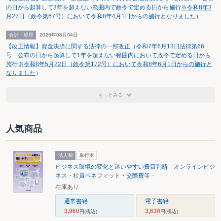
の日から起算して3年を超えない範囲内で政令で定める日から施行
※令和8年3
月27日（政令第67号）において令和8年4月1日からの施行となりました
）
会計・経理
2026年08月04日
【改正情報】資金決済に関する法律の一部改正（令和7年6月13日法律第66
号 公布の日から起算して1年を超えない範囲内において政令で定める日から
施行
※令和8年5月22日（政令第172号）において令和8年6月1日からの施行と
なりました
）
もっとみる
人気商品
法人税
単行本
ビジネス環境の変化と迷いやすい費目判断－オンラインビジ
ネス・社員ベネフィット・交際費等－
在庫あり
通常書籍
電子書籍
3,960
3,630
円
(税込)
円
(税込)