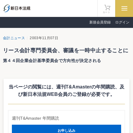
カート
新規会員登録
ログイン
会計ニュース
2003年11月07日
リース会計専門委員会、審議を一時中止することに
第４４回企業会計基準委員会で方向性が決定される
11月７日に開催された第４４回企業会計基準委員会（ＡＳＢ)で、リース会
計専門委員会の活動を一時中止することが決定された。リース会計専門委員会
は所有権移転外ファイナンス・リースの例外処理（注記処理）の廃止の是非を
当ページの閲覧には、週刊T&Amasterの年間購読、
及
検討するため、昨年の８月に設置されて以降、９回にわたる審議を重ねてき
た。しかし、例外処理の廃止はリースのメリットを喪失させるとともに、レバ
び新日本法規WEB会員のご登録が必要です。
レッジド・リース等のスキームの存立にもかかわる問題であるとして、リース
業界を中心として経済界から根強い反対論があり、議論は平行性をたどってい
た。
法人税法におけるリース取引の扱いが賃貸借処理を前提としていることか
週刊T&Amaster 年間購読
ら、確定決算主義のもと会計だけ売買処理に移行した場合にさまざまな問題点
が生じることが予想される。そこで、今後は課税当局を含めた関係者間での合
意を形成していくことが不可欠であると判断し、議論を一時中止することとな
お申し込み