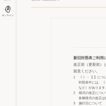
オンライン
新旧対照表ご利用
改正前（更新前）
留意ください。
《 》・【 】につ
対照表中には、《
など）があります
様式の改正につい
各種様式の改正は
施行日について