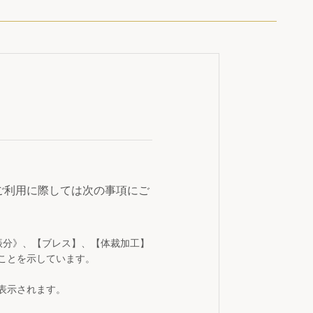
ご利用に際しては次の事項にご
振分》、【ブレス】、【体裁加工】
ことを示しています。
表示されます。