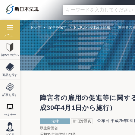
トップ
記事を探す
PICKUP!法律改正情報
障害者の雇
メニュー
初めての方へ
商品を探す
記事を探す
障害者の雇用の促進等に関する
成30年4月1日から施行）
セミナー
公布日 平成25年06月
法律
新旧対照表
厚生労働省
昭和35年法律第123号
ガイド