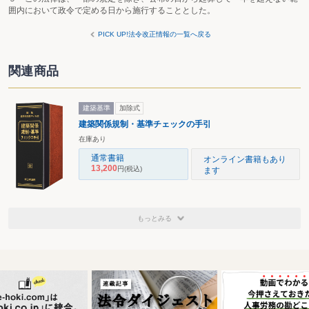
囲内において政令で定める日から施行することとした。
PICK UP!法令改正情報の一覧へ戻る
関連商品
建築基準
加除式
建築関係規制・基準チェックの手引
在庫あり
通常書籍
オンライン書籍もあり
13,200
円
(税込)
ます
もっとみる