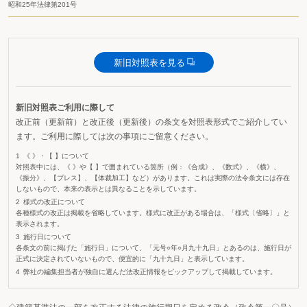
昭和25年法律第201号
新旧対照表を見る
新旧対照表ご利用に際して
改正前（更新前）と改正後（更新後）の条文を対照表形式でご紹介してい
ます。ご利用に際しては次の事項にご留意ください。
《 》・【 】について
対照表中には、《 》や【 】で囲まれている箇所（例：《合成》、《数式》、《横》、
《振分》、【ブレス】、【体裁加工】など）があります。これは実際の法令条文には存在
しないもので、本来の表示とは異なることを示しています。
様式の改正について
各種様式の改正は掲載を省略しています。様式に改正がある場合は、「様式〔省略〕」と
表示されます。
施行日について
各条文の前に掲げた「施行日」について、「元号○年○月九十九日」とあるのは、施行日が
正式に決定されていないもので、便宜的に「九十九日」と表示しています。
弊社の編集担当者が独自に選んだ法改正情報をピックアップして掲載しています。