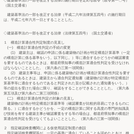
◇建築基準法の一部を改正する法律の施行期日を定める政令（政令第一〇号）
（国土交通省）
建築基準法の一部を改正する法律（平成二六年法律第五四号）の施行期日
は、平成二七年六月一日とすることとした。
◇建築基準法の一部を改正する法律（法律第五四号）（国土交通省）
１ 構造計算適合性判定制度の見直し
(一) 構造計算適合性判定の手続の変更
(1) 建築主は、確認の申請に係る建築物の計画が特定構造計算基準（一定
の構造計算に係る基準をいう。以下同じ。）等に適合するかどうかの確認審査
を要するものであるときは、都道府県知事の構造計算適合性判定を受けなけれ
ばならないこととした。（第六条の三第一項関係）
(2) 建築主事等は、申請に係る建築物の計画が構造計算適合性判定を要す
るものであるときは、建築主から適合判定通知書（建築物の計画が特定構造計
算基準等に適合するものであると判定された旨が記載された通知書をいう。）
等の提出を受けた場合に限り、確認をすることができることとした。（第六条
第五項及び第六条の二第三項関係）
(二) 構造計算適合性判定の対象の見直し
建築物の計画が特定構造計算基準等（確認審査が比較的容易にできるものに
限る。）に適合するかどうかを、一定の構造計算に関する高度の専門的知識及
び技術を有する建築主事が確認審査をする等の場合は、都道府県知事の構造計
算適合性判定を受けなくてもよいこととした。（第六条の三第一項関係）
２ 指定確認検査機関による仮使用認定制度の創設
指定確認検査機関等が、一定の基準に適合していることを認めたときは、検