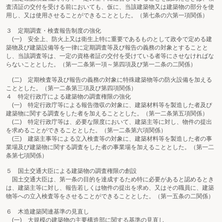
査済証の交付を受ける前においても、仮に、当該建築物又は建築物の部分を使
用し、又は使用させることができることとした。（第七条の六第一項関係）
３ 定期調査・検査報告制度の強化
(一) 安全上、防火上又は衛生上特に重要であるものとして政令で定める建
築物及び建築設備等を一律に定期調査等及び報告の義務の対象とすることと
し、当該調査等は、一定の資格者証の交付を受けている者等にさせなければな
らないこととした。（第一二条第一項～第四項及び第一二条の二関係）
(二) 定期検査等及び報告の義務の対象に特殊建築物等の防火設備を加える
こととした。（第一二条第三項及び第四項関係）
４ 特定行政庁による建築物の調査権限の強化
(一) 特定行政庁等による報告徴収の対象に、建築材料等を製造した者及び
建築物に関する調査をした者を加えることとした。（第一二条第五項関係）
(二) 特定行政庁等は、必要な限度において、建築主等に対し、物件の提出
を求めることができることとした。（第一二条第六項関係）
(三) 建築主事等による立入検査等の対象に、建築材料等を製造した者の事
業場及び建築物に関する調査をした者の事業場を加えることとした。（第一二
条第七項関係）
５ 国土交通大臣による建築物の調査権限の創設
国土交通大臣は、第一条の目的を達成するため特に必要があると認めるとき
は、建築主等に対し、報告若しくは物件の提出を求め、又はその職員に、建築
物等への立入検査等をさせることができることとした。（第一五条の二関係）
６ 木造建築関連基準の見直し
(一) 大規模の建築物の主要構造部に関する基準の見直し