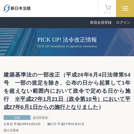
カート
新規会員登録
ログイン
PICK UP! 法令改正情報
PICK UP! Amendment of legislation information
建築基準法の一部改正（平成26年6月4日法律第54
号 一部の規定を除き、公布の日から起算して1年
を超えない範囲内において政令で定める日から施
行
※平成27年1月21日（政令第10号）において平
成27年6月1日からの施行となりました
）
法律
新旧対照表
公布日 平成26年06月04日
施行日 平成27年06月01日
国土交通省