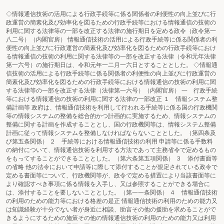
◇情報通信技術の活用による行政手続等に係る関係者の利便性の向上並びに行
政運営の簡素化及び効率化を図るための行政手続等における情報通信の技術の
利用に関する法律等の一部を改正する法律の施行期日を定める政令（政令第一
八二号）（内閣官房） 情報通信技術の活用による行政手続等に係る関係者の利
便性の向上並びに行政運営の簡素化及び効率化を図るための行政手続等におけ
る情報通信の技術の利用に関する法律等の一部を改正する法律（令和元年法律
第一六号）の施行期日は、令和元年一二月一六日とすることとした。 ◇情報通
信技術の活用による行政手続等に係る関係者の利便性の向上並びに行政運営の
簡素化及び効率化を図るための行政手続等における情報通信の技術の利用に関
する法律等の一部を改正する法律（法律第一六号）（内閣官房） 一 行政手続
等における情報通信の技術の利用に関する法律の一部改正 １ 情報システム整
備計画等 政府は、情報通信技術を利用して行われる手続等に係る国の行政機関
等の情報システムの整備を総合的かつ計画的に実施するため、情報システムの
整備に関する計画を作成することとし、国の行政機関等は、情報システム整備
計画に従って情報システムを整備しなければならないこととした。（第四条及
び第五条関係） ２ 手続等における情報通信技術の利用 申請等に係る手数料
の納付について、情報通信技術を利用する方法であって主務省令で定めるもの
をもってすることができることとした。（第六条第五項関係） ３ 添付書面等
の省略 他の法令において申請等に際して添付することが規定されている政令で
定める書面等について、行政機関等が、政令で定める措置により当該書面等に
より確認すべき事項に係る情報を入手し、又は参照することができる場合に
は、添付することを要しないこととした。（第一一条関係） ４ 情報通信技術
の利用のための能力等における格差の是正 情報通信技術の利用のための能力又
は知識経験が十分でない者が身近に相談、助言その他の援助を求めることがで
きるようにするための施策その他の情報通信技術の利用のための能力又は利用