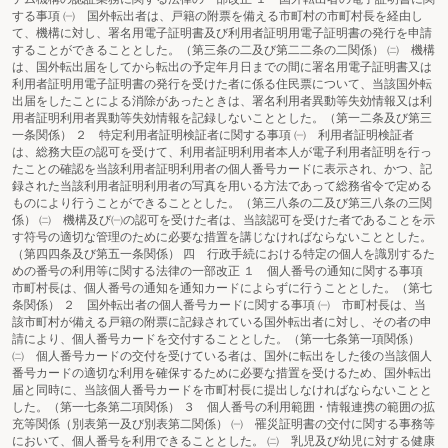
する事項 ㈠ 国外転出者は、戸籍の附票を備える市町村の市町村長を経由し
て、機構に対し、署名用電子証明書及び利用者証明用電子証明書の発行を申請
することができることとした。（第三条の二及び第二二条の二関係） ㈡ 機構
は、国外転出届をしてから転出の予定年月日までの間に署名用電子証明書又は
利用者証明用電子証明書の発行を受けた者に係る住民票について、当該国外転
出届をしたことによる消除があったときは、署名利用者異動等失効情報又は利
用者証明利用者異動等失効情報を記録しないこととした。（第一二条及び第三
一条関係） ２ 特定利用者証明検証者に関する事項 ㈠ 利用者証明検証者
は、総務大臣の認可を受けて、利用者証明利用者本人が電子利用者証明を行っ
たことの確認を当該利用者証明利用者の個人番号カードに表示され、かつ、記
録された当該利用者証明利用者の写真を用いる方法であって総務省令で定める
ものにより行うことができることとした。（第三八条の二及び第三八条の三関
係） ㈡ 機構及び㈠の認可を受けた者は、当該認可を受けた者であることを示
す符号の適切な管理のために必要な措置を講じなければならないこととした。
（第四四条及び第五一条関係） 四 行政手続における特定の個人を識別するた
めの番号の利用等に関する法律の一部改正 １ 個人番号の通知に関する事項
市町村長は、個人番号の通知を通知カードによらずに行うこととした。（第七
条関係） ２ 国外転出者の個人番号カードに関する事項 ㈠ 市町村長は、当
該市町村が備える戸籍の附票に記録されている国外転出者に対し、その者の申
請により、個人番号カードを交付することとした。（第一七条第一項関係）
㈡ 個人番号カードの交付を受けている者は、国外に転出をした後の当該個人
番号カードの適切な利用を確保するために必要な措置を受けるため、国外転出
届と同時に、当該個人番号カードを市町村長に提出しなければならないことと
した。（第一七条第二項関係） ３ 個人番号の利用範囲・情報連携の範囲の拡
充等関係（別表第一及び別表第二関係） ㈠ 罹災証明書の交付に関する事務等
において、個人番号を利用できることとした。 ㈡ 乳児及び幼児に対する健康