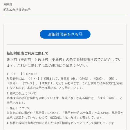
内閣府
昭和22年法律第54号
新旧対照表を見る
新旧対照表ご利用に際して
改正前（更新前）と改正後（更新後）の条文を対照表形式でご紹介してい
ます。ご利用に際しては次の事項にご留意ください。
《 》・【 】について
対照表中には、《 》や【 】で囲まれている箇所（例：《合成》、《数式》、《横》、
《振分》、【ブレス】、【体裁加工】など）があります。これは実際の法令条文には存在
しないもので、本来の表示とは異なることを示しています。
様式の改正について
各種様式の改正は掲載を省略しています。様式に改正がある場合は、「様式〔省略〕」と
表示されます。
施行日について
各条文の前に掲げた「施行日」について、「元号○年○月九十九日」とあるのは、施行日が
正式に決定されていないもので、便宜的に「九十九日」と表示しています。
弊社の編集担当者が独自に選んだ法改正情報をピックアップして掲載しています。