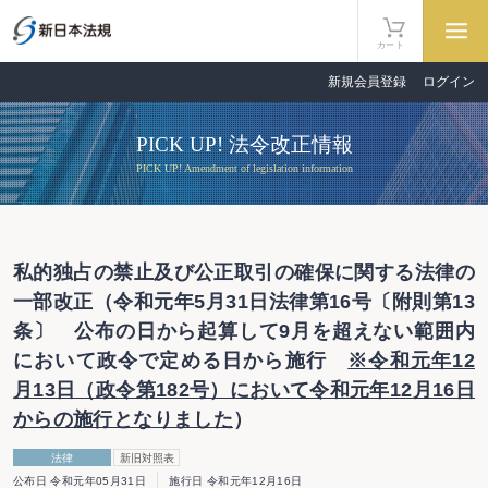
カート
新規会員登録
ログイン
PICK UP! 法令改正情報
PICK UP! Amendment of legislation information
私的独占の禁止及び公正取引の確保に関する法律の
一部改正（令和元年5月31日法律第16号〔附則第13
条〕 公布の日から起算して9月を超えない範囲内
において政令で定める日から施行
※令和元年12
月13日（政令第182号）において令和元年12月16日
からの施行となりました
）
法律
新旧対照表
公布日 令和元年05月31日
施行日 令和元年12月16日