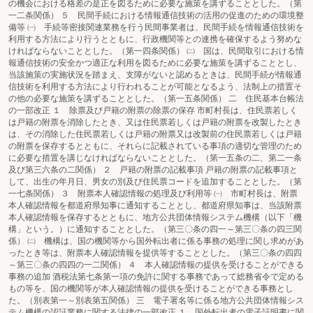
の機会における格差の是正を図るために必要な施策を講ずることとした。（第
一二条関係） ５ 民間手続における情報通信技術の活用の促進のための環境整
備等 ㈠ 手続等密接関連業務を行う民間事業者は、民間手続を情報通信技術を
利用する方法により行うとともに、行政機関等との連携を確保するよう努めな
ければならないこととした。（第一四条関係） ㈡ 国は、民間取引における情
報通信技術の安全かつ適正な利用を図るために必要な施策を講ずることとし、
当該施策の実施状況を踏まえ、支障がないと認めるときは、民間手続が情報通
信技術を利用する方法により行われることが可能となるよう、法制上の措置そ
の他の必要な施策を講ずることとした。（第一五条関係） 二 住民基本台帳法
の一部改正 １ 除票及び戸籍の附票の除票の保存 市町村長は、住民票若しく
は戸籍の附票を消除したとき、又は住民票若しくは戸籍の附票を改製したとき
は、その消除した住民票若しくは戸籍の附票又は改製前の住民票若しくは戸籍
の附票を保存するとともに、それらに記載されている事項の適切な管理のため
に必要な措置を講じなければならないこととした。（第一五条の二、第二一条
及び第三六条の二関係） ２ 戸籍の附票の記載事項 戸籍の附票の記載事項と
して、出生の年月日、男女の別及び住民票コードを追加することとした。（第
一七条関係） ３ 附票本人確認情報の処理及び利用等 ㈠ 市町村長は、附票
本人確認情報を都道府県知事に通知することとし、都道府県知事は、当該附票
本人確認情報を保存するとともに、地方公共団体情報システム機構（以下「機
構」という。）に通知することとした。（第三〇条の四一～第三〇条の四三関
係） ㈡ 機構は、国の機関等から国外転出者に係る事務の処理に関し求めがあ
ったとき等は、附票本人確認情報を提供等することとした。（第三〇条の四四
～第三〇条の四四の一二関係） ４ 本人確認情報の提供を受けることができる
事務の追加 酒税法第七条第一項の免許に関する事務であって総務省令で定める
もの等を、国の機関等が本人確認情報の提供を受けることができる事務とし
た。（別表第一～別表第五関係） 三 電子署名等に係る地方公共団体情報シス
テム機構の認証業務に関する法律の一部改正 １ 国外転出者の電子証明書に関