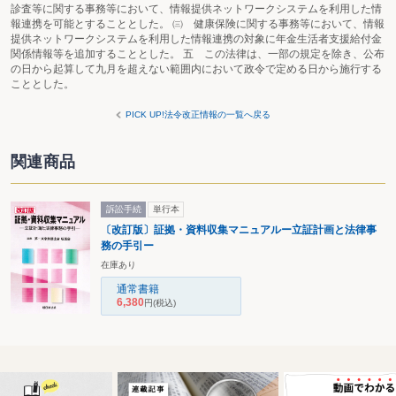
診査等に関する事務等において、情報提供ネットワークシステムを利用した情
報連携を可能とすることとした。 ㈢ 健康保険に関する事務等において、情報
提供ネットワークシステムを利用した情報連携の対象に年金生活者支援給付金
関係情報等を追加することとした。 五 この法律は、一部の規定を除き、公布
の日から起算して九月を超えない範囲内において政令で定める日から施行する
こととした。
PICK UP!法令改正情報の一覧へ戻る
関連商品
訴訟手続
単行本
〔改訂版〕証拠・資料収集マニュアルー立証計画と法律事
務の手引ー
在庫あり
通常書籍
6,380
円
(税込)