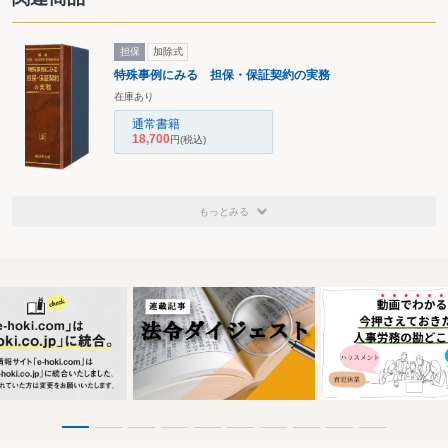
担保
加除式
特殊事例にみる 担保・保証契約の実務
在庫あり
通常書籍
18,700
円
(税込)
もっとみる