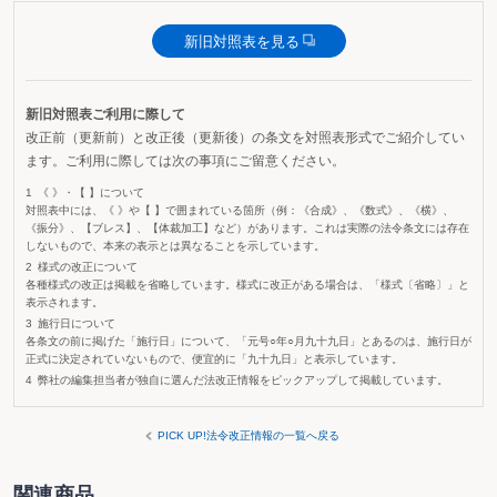
新旧対照表を見る
新旧対照表ご利用に際して
改正前（更新前）と改正後（更新後）の条文を対照表形式でご紹介してい
ます。ご利用に際しては次の事項にご留意ください。
《 》・【 】について
対照表中には、《 》や【 】で囲まれている箇所（例：《合成》、《数式》、《横》、
《振分》、【ブレス】、【体裁加工】など）があります。これは実際の法令条文には存在
しないもので、本来の表示とは異なることを示しています。
様式の改正について
各種様式の改正は掲載を省略しています。様式に改正がある場合は、「様式〔省略〕」と
表示されます。
施行日について
各条文の前に掲げた「施行日」について、「元号○年○月九十九日」とあるのは、施行日が
正式に決定されていないもので、便宜的に「九十九日」と表示しています。
弊社の編集担当者が独自に選んだ法改正情報をピックアップして掲載しています。
PICK UP!法令改正情報の一覧へ戻る
関連商品