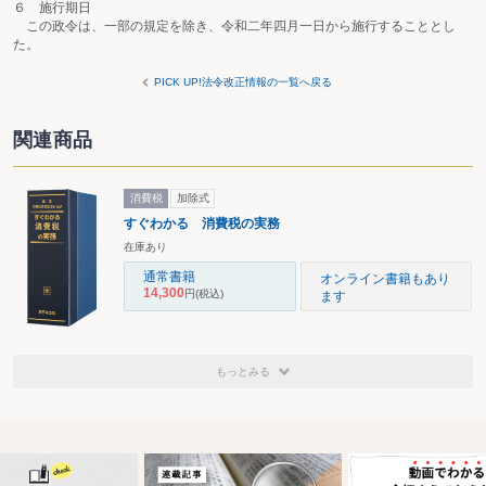
６ 施行期日
この政令は、一部の規定を除き、令和二年四月一日から施行することとし
た。
PICK UP!法令改正情報の一覧へ戻る
関連商品
消費税
加除式
すぐわかる 消費税の実務
在庫あり
通常書籍
オンライン書籍もあり
14,300
円
(税込)
ます
もっとみる