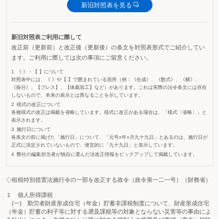
新旧対照表を見る
新旧対照表ご利用に際して
改正前（更新前）と改正後（更新後）の条文を対照表形式でご紹介してい
ます。ご利用に際しては次の事項にご留意ください。
《 》・【 】について
対照表中には、《 》や【 】で囲まれている箇所（例：《合成》、《数式》、《横》、
《振分》、【ブレス】、【体裁加工】など）があります。これは実際の法令条文には存在
しないもので、本来の表示とは異なることを示しています。
様式の改正について
各種様式の改正は掲載を省略しています。様式に改正がある場合は、「様式〔省略〕」と
表示されます。
施行日について
各条文の前に掲げた「施行日」について、「元号○年○月九十九日」とあるのは、施行日が
正式に決定されていないもので、便宜的に「九十九日」と表示しています。
弊社の編集担当者が独自に選んだ法改正情報をピックアップして掲載しています。
◇租税特別措置法施行令の一部を改正する政令（政令第一二一号）（財務省）
１ 個人所得課税
(一) 勤労者財産形成住宅（年金）貯蓄非課税制度について、財産形成住宅
（年金）貯蓄の利子等に対する遡及課税等の対象とならない災害等の事由によ