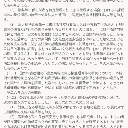
って、その贈与等に係る財産を特定管理方法により管理する等の要件を満たし
たものを加える。
(2) 贈与等に係る財産を特定管理方法により管理する場合における非課税
措置の継続適用の特例の対象法人の範囲に、認定特定非営利活動法人等を加え
る。
(3) 法人税法別表第一に掲げる独立行政法人又は地方独立行政法人（博物
館等の設置及び管理の業務を主たる目的とするものに限る。）に対する贈与等
に係る財産で一定の有形文化財に該当するものが、当該贈与等があった日から
二年を経過する日までの期間内に文化観光拠点施設を中核とした地域における
文化観光の推進に関する法律の認定拠点計画等に記載された一定の事業のうち
公益目的事業に該当するもので同法の文化観光拠点施設において行われるもの
の用に直接供され、又は供される見込みであることを証する書類の添付がある
申請書の提出があった場合において、当該申請書の提出があった日から一月以
内に国税庁長官の承認をしないことの決定がなかったときは、その承認があっ
たものとみなす。
(一一) 国外中古建物の不動産所得に係る損益通算等の特例について、本特
例の適用対象となる国外不動産所得の損失の金額の計算及び本特例の適用を受
けた国外中古建物を譲渡した場合においてその取得費から控除することとされ
る償却費の額の累積額から控除する額の計算の細目等を定めることとした。
（第二六条の六の三関係）
(一二) 公益社団法人等に寄附をした場合の所得税額の特別控除について、
次の措置を講ずることとした。（第二六条の二八の二関係）
(1) 対象となる学校法人等が閲覧対象とすべき書類の範囲に、役員に対す
る報酬等の支給の基準等を加える。
(2) 寄附金が学生又は不安定な雇用状態にある研究者に対するこれらの者
が行う研究への助成等のための事業に充てられることが確実であるものに該当
する場合における当該寄附金の要件並びに対象となる国立大学法人、大学共同