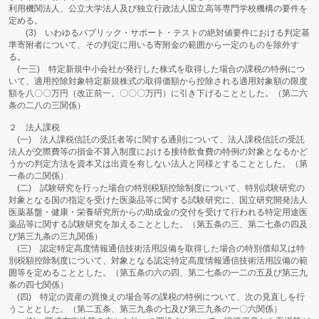
利用機関法人、公立大学法人及び独立行政法人国立高等専門学校機構の要件を
定める。
(3) いわゆるパブリック・サポート・テストの絶対値要件における判定基
準寄附者について、その判定に用いる寄附金の範囲から一定のものを除外す
る。
(一三) 特定新規中小会社が発行した株式を取得した場合の課税の特例につ
いて、適用控除対象特定新規株式の取得価額から控除される適用対象額の限度
額を八〇〇万円（改正前一、〇〇〇万円）に引き下げることとした。（第二六
条の二八の三関係）
２ 法人課税
(一) 法人課税信託の受託者等に関する通則について、法人課税信託の受託
法人が交際費等の損金不算入制度における接待飲食費の特例の対象となるかど
うかの判定方法を資本又は出資を有しない法人と同様とすることとした。（第
一条の二関係）
(二) 試験研究を行った場合の特別税額控除制度について、特別試験研究の
対象となる国の指定を受けた医薬品等に関する試験研究に、国立研究開発法人
医薬基盤・健康・栄養研究所からの助成金の交付を受けて行われる特定用途医
薬品等に関する試験研究を加えることとした。（第五条の三、第二七条の四及
び第三九条の三九関係）
(三) 認定特定高度情報通信技術活用設備を取得した場合の特別償却又は特
別税額控除制度について、対象となる認定特定高度情報通信技術活用設備の範
囲等を定めることとした。（第五条の六の四、第二七条の一二の五及び第三九
条の四七関係）
(四) 特定の資産の買換えの場合等の課税の特例について、次の見直しを行
うこととした。（第二五条、第三九条の七及び第三九条の一〇六関係）