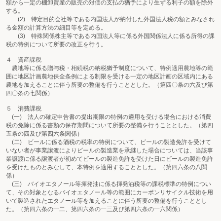
額から一定の棚卸資産の販売の対価の支払の猶予により生ずる利子の額を除外
する。
(2) 特定目的会社等である内国法人が納付した外国法人税の額とみなされ
る金額の計算方法の細目等を定める。
(3) 特殊関係株主等である内国法人等に係る外国関係法人に係る所得の課
税の特例について所要の改正を行う。
４ 資産課税
農地等に係る贈与税・相続税の納税猶予制度について、特例適用農地等の範
囲に地区計画農地保全条例による制限を受ける一定の地区計画の区域内にある
農地を加えることに伴う所要の整備を行うこととした。（第四〇条の六及び第
四〇条の七関係）
５ 消費課税
(一) 法人の確定申告書の提出期限の特例の適用を受ける場合における消費
税の免除に係る書類の保存期間について所要の整備を行うこととした。（第四
五条の四及び第四六条関係）
(二) ビールに係る酒税の税率の特例について、ビールの製造免許を受けて
いない者が事業譲渡によりビールの製造業を承継した場合については、当該事
業譲渡に係る譲渡者が初めてビールの製造免許を受けた日にビールの製造免許
を受けたものとみなして、本特例を適用することとした。（第四六条の八関
係）
(三) バイオエタノール等揮発油に係る揮発油税等の課税標準の特例につい
て、その対象となるバイオエタノール等の範囲にカーボンリサイクル技術を用
いて製造されたエタノール等を加えることに伴う所要の整備を行うこととし
た。（第四六条の一二、第四六条の一三及び第四六条の一六関係）