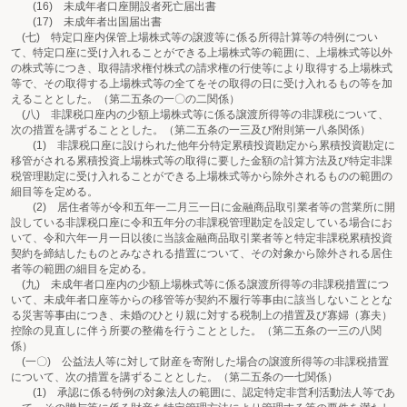
(16) 未成年者口座開設者死亡届出書
(17) 未成年者出国届出書
(七) 特定口座内保管上場株式等の譲渡等に係る所得計算等の特例につい
て、特定口座に受け入れることができる上場株式等の範囲に、上場株式等以外
の株式等につき、取得請求権付株式の請求権の行使等により取得する上場株式
等で、その取得する上場株式等の全てをその取得の日に受け入れるもの等を加
えることとした。（第二五条の一〇の二関係）
(八) 非課税口座内の少額上場株式等に係る譲渡所得等の非課税について、
次の措置を講ずることとした。（第二五条の一三及び附則第一八条関係）
(1) 非課税口座に設けられた他年分特定累積投資勘定から累積投資勘定に
移管がされる累積投資上場株式等の取得に要した金額の計算方法及び特定非課
税管理勘定に受け入れることができる上場株式等から除外されるものの範囲の
細目等を定める。
(2) 居住者等が令和五年一二月三一日に金融商品取引業者等の営業所に開
設している非課税口座に令和五年分の非課税管理勘定を設定している場合にお
いて、令和六年一月一日以後に当該金融商品取引業者等と特定非課税累積投資
契約を締結したものとみなされる措置について、その対象から除外される居住
者等の範囲の細目を定める。
(九) 未成年者口座内の少額上場株式等に係る譲渡所得等の非課税措置につ
いて、未成年者口座等からの移管等が契約不履行等事由に該当しないこととな
る災害等事由につき、未婚のひとり親に対する税制上の措置及び寡婦（寡夫）
控除の見直しに伴う所要の整備を行うこととした。（第二五条の一三の八関
係）
(一〇) 公益法人等に対して財産を寄附した場合の譲渡所得等の非課税措置
について、次の措置を講ずることとした。（第二五条の一七関係）
(1) 承認に係る特例の対象法人の範囲に、認定特定非営利活動法人等であ