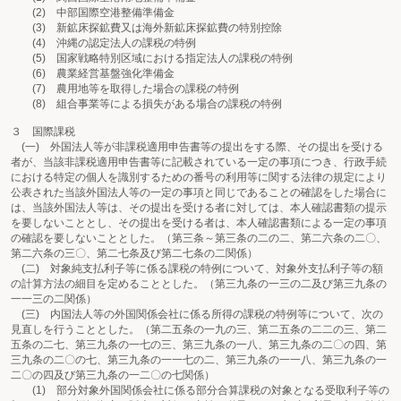
(2) 中部国際空港整備準備金
(3) 新鉱床探鉱費又は海外新鉱床探鉱費の特別控除
(4) 沖縄の認定法人の課税の特例
(5) 国家戦略特別区域における指定法人の課税の特例
(6) 農業経営基盤強化準備金
(7) 農用地等を取得した場合の課税の特例
(8) 組合事業等による損失がある場合の課税の特例
３ 国際課税
(一) 外国法人等が非課税適用申告書等の提出をする際、その提出を受ける
者が、当該非課税適用申告書等に記載されている一定の事項につき、行政手続
における特定の個人を識別するための番号の利用等に関する法律の規定により
公表された当該外国法人等の一定の事項と同じであることの確認をした場合に
は、当該外国法人等は、その提出を受ける者に対しては、本人確認書類の提示
を要しないこととし、その提出を受ける者は、本人確認書類による一定の事項
の確認を要しないこととした。（第三条～第三条の二の二、第二六条の二〇、
第二六条の三〇、第二七条及び第二七条の二関係）
(二) 対象純支払利子等に係る課税の特例について、対象外支払利子等の額
の計算方法の細目を定めることとした。（第三九条の一三の二及び第三九条の
一一三の二関係）
(三) 内国法人等の外国関係会社に係る所得の課税の特例等について、次の
見直しを行うこととした。（第二五条の一九の三、第二五条の二二の三、第二
五条の二七、第三九条の一七の三、第三九条の一八、第三九条の二〇の四、第
三九条の二〇の七、第三九条の一一七の二、第三九条の一一八、第三九条の一
二〇の四及び第三九条の一二〇の七関係）
(1) 部分対象外国関係会社に係る部分合算課税の対象となる受取利子等の