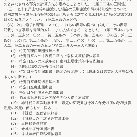
のとみなされる部分の計算方法を定めることとした。（第二二条の三関係）
(五) 低未利用土地等を譲渡した場合の長期譲渡所得の特別控除について、
適用対象から除かれる特別の関係がある者に対する低未利用土地等の譲渡の細
目を定めることとした。（第二三条の三関係）
(六) 次に掲げる書類について、これらの書類の提出に代えて、その書類に
記載すべき事項を電磁的方法により提供できることとした。（第二五条の九の
二、第二五条の一〇の二、第二五条の一〇の四、第二五条の一〇の五、第二五
条の一〇の七、第二五条の一〇の八、第二五条の一〇の一三、第二五条の一三
の二、第二五条の一三の五及び第二五条の一三の八関係）
(1) 特定管理口座開設届出書
(2) 特定口座への非課税口座内上場株式等移管依頼書
(3) 特定口座への未成年者口座内上場株式等移管依頼書
(4) 相続上場株式等移管依頼書
(5) 特定口座異動届出書（勘定の設定若しくは廃止又は営業所の移管に係
るものに限る。）
(6) 特定口座継続適用届出書
(7) 特定口座廃止届出書
(8) 特定口座開設者死亡届出書
(9) 源泉徴収選択口座内配当等受入終了届出書
(10) 非課税口座異動届出書（勘定の変更又は令和六年分以後の累積投資
勘定の設定に係るものに限る。）
(11) 非課税口座移管依頼書
(12) 非課税口座開設者死亡届出書
(13) 出国移管依頼書
(14) 未成年者帰国届出書
(15) 未成年者口座移管依頼書