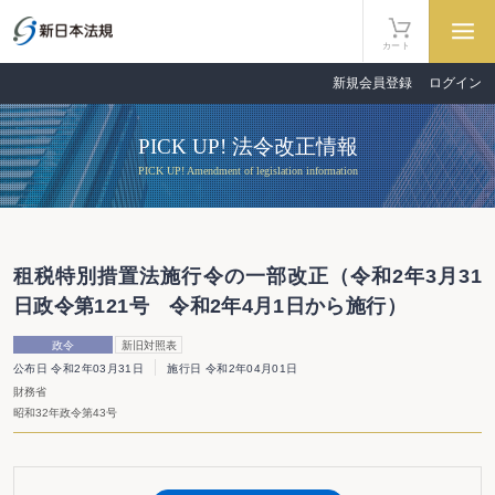
カート
新規会員登録
ログイン
PICK UP! 法令改正情報
PICK UP! Amendment of legislation information
租税特別措置法施行令の一部改正（令和2年3月31
日政令第121号 令和2年4月1日から施行）
政令
新旧対照表
公布日 令和2年03月31日
施行日 令和2年04月01日
財務省
昭和32年政令第43号