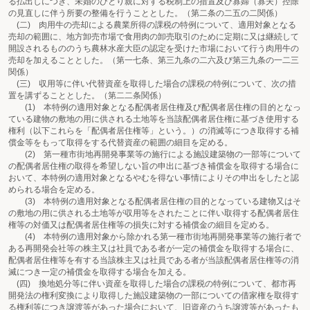
る払出しにつき、未婚のひとり親に対する税制上の措置及び寡婦（寡夫）控除
の見直しに伴う所要の整備を行うこととした。（第二条の二五の二関係）
(二) 肉用牛の売却による農業所得の課税の特例について、適用対象となる
売却の範囲に、地方卸売市場で食用肉の卸売取引のために定期に又は継続して
開設されるもののうち農林水産大臣の認定を受けた市場において行う肉用牛の
売却を加えることとした。（第一七条、第三九条の二六及び第三九条の一二三
関係）
(三) 収用等に伴い代替資産を取得した場合の課税の特例について、次の措
置を講ずることとした。（第二二条関係）
(1) 本特例の適用対象となる配偶者居住権及び配偶者居住権の目的となっ
ている建物の敷地の用に供される土地等を当該配偶者居住権に基づき使用する
権利（以下これらを「配偶者居住権等」という。）の消滅等につき取得する補
償金等をもって取得をする代替資産の範囲の細目を定める。
(2) 第一種市街地再開発事業等の施行による施設建築物の一部等について
の配偶者居住権の取得を希望しない旨の申出に基づき補償金を取得する場合に
おいて、本特例の適用対象となるやむを得ない事情によりその申出をしたと認
められる場合を定める。
(3) 本特例の適用対象となる配偶者居住権の目的となっている建物又はそ
の敷地の用に供される土地等が収用等をされたことに伴い取得する配偶者居住
権等の対価又は配偶者居住権等の損失に対する補償金の細目を定める。
(4) 本特例の適用対象から除かれる第一種市街地再開発事業等の施行者で
ある再開発会社等の株主又は社員である者が一定の補償金を取得する場合に、
配偶者居住権等を有する当該株主又は社員である者が当該配偶者居住権等の消
滅につき一定の補償金を取得する場合を加える。
(四) 換地処分等に伴い資産を取得した場合の課税の特例について、都市再
開発法の権利変換により取得した施設建築物の一部についての借家権を取得す
る権利等につき譲渡等があった場合において、旧資産のうち譲渡等があったも