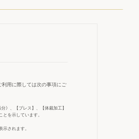
ご利用に際しては次の事項にご
振分》、【ブレス】、【体裁加工】
ことを示しています。
表示されます。