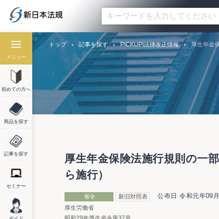
トップ
記事を探す
PICKUP!法律改正情報
厚生年金保
メニュー
初めての方へ
商品を探す
記事を探す
厚生年金保険法施行規則の一部改
ら施行）
セミナー
公布日 令和元年09月
省令
新旧対照表
厚生労働省
昭和29年厚生省令第37号
ガイド