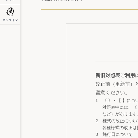
オンライン
新旧対照表ご利用
改正前（更新前）
留意ください。
《 》・【 】につ
対照表中には、《
など）があります
様式の改正につい
各種様式の改正は
施行日について