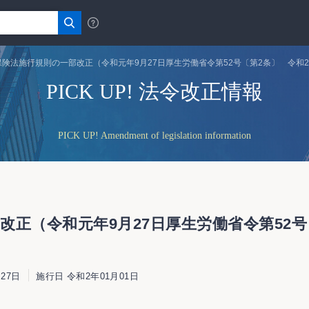
険法施行規則の一部改正（令和元年9月27日厚生労働省令第52号〔第2条〕 令和2
PICK UP! 法令改正情報
PICK UP! Amendment of legislation information
正（令和元年9月27日厚生労働省令第52号
27日
施行日 令和2年01月01日