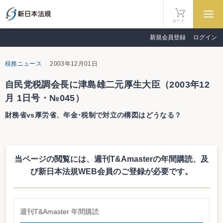
カート
新規会員登録
ログイン
税務ニュース
2003年12月01日
自民党税調会長に津島雄二元厚生大臣（2003年12
月 1日号・№045）
財務省vs厚労省、年金･税制で対立の構図はどうなる？
自民党税調会長に津島雄二元厚生大臣
財務省vs厚労省、年金･税制で対立の構図はどうなる？
当ページの閲覧には、週刊T&Amasterの年間購読、
及
自由民主党の額賀政調会長は、自民党の税制調査会長に元厚生大臣の津島雄
び新日本法規WEB会員のご登録が必要です。
二氏（青森一区選出）、税制調査会小委員長に自民党総務局長（元文部大臣）
の町村信孝氏（北海道五区選出）を充てる人事を発表した。また、実質的な意
思決定機関となっていた「インナー」を廃止して、党税調の意思決定過程を透
明化させる方向を明らかにしたが、数日後には、山中貞則最高顧問の留任と武
藤嘉文元通算相・柳沢伯夫前金融担当相・片山虎之助前総務相の顧問起用が内
週刊T&Amaster 年間購読
定しており、自民党税調の意思決定メカニズムがどのように機能するかについ