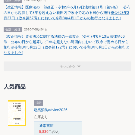
医療・薬事
2026年05月13日
り、税源移譲問題の検討に着手した。
【改正情報】医療法の一部改正（令和5年5月19日法律第31号〔第9条〕 公布
所得税・法人税・消費税の基幹税を中心に検討を行い、年度改正答申とは別
の日から起算して3年を超えない範囲内で政令で定める日から施行
※令和8年3
に12月中旬をめどに議論を取りまとめる。
月27日（政令第67号）において令和8年4月1日からの施行となりました
）
会計・経理
2026年08月04日
【改正情報】資金決済に関する法律の一部改正（令和7年6月13日法律第66
号 公布の日から起算して1年を超えない範囲内において政令で定める日から
施行
※令和8年5月22日（政令第172号）において令和8年6月1日からの施行と
なりました
）
もっとみる
人気商品
消防
建築消防advice2026
在庫あり
通常書籍
5,830
円
(税込)