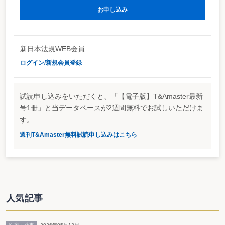
ては、予想しにくい状況である。
お申し込み
津島元厚相は年金改革にうってつけだが？
平成16年度税制改革では、年金改革・年金課税問題が焦点となっているだけ
に、大蔵省出身で元厚生大臣の津島氏は戦力としてうってつけの人材といえる
だろう。一方、津島氏は、与党年金制度改革協議会の座長を務めるなど年金政
新日本法規WEB会員
策の中心で活躍してきた。古巣の財務省と大臣を経験した厚生労働省の対立
や、総選挙で発言力を増した公明党への対応に、調整役としての役割を果たせ
ログイン/新規会員登録
るかどうか、難しい立場に置かれている。
津島氏の党税調会長人事が発表された11月18日は、政府税制調査会総会と経
済財政諮問会議が開催されたが、いずれにおいても、11月17日に厚生労働省が
試読申し込みをいただくと、「【電子版】T&Amaster最新
発表した年金改革案に対して批判が続出した。
政府税調の石会長は、保険料を年収の20％に引き上げる案に対して、経済活
号1冊」と当データベースが2週間無料でお試しいただけま
力維持の観点から疑問を呈するとともに、総選挙で公明党が打ち出していた
す。
「定率減税の廃止により年金財源を生み出す案」についても、定率減税の廃止
は、所得税の空洞化対策であり、一般財源として活用すべきだと言及した。さ
週刊T&Amaster無料試読申し込みはこちら
らに、「公的年金等控除の引下げ（年金課税の強化）」の方向を示唆してい
る。
また、経済財政諮問会議でも、民間議員が保険料を年収の20％に引き上げる
案に対して、「16％にとどめることが望ましい。」と反論した。
年金改革については、経済界・財務省・政府税調vs厚生労働省･公明党とい
った対立の構造が明確となっている。津島氏・自民党税調の真価が就任（発
足）早々に問われる事態となりそうだ。
人気記事
政府税調で税源移譲の具体策を検討へ
税制改革では、年金改革のほか、補助金の縮減・税源移譲問題が急浮上して
きた。政府税調は、年度改正答申の起草段階であったが、小泉首相の指示によ