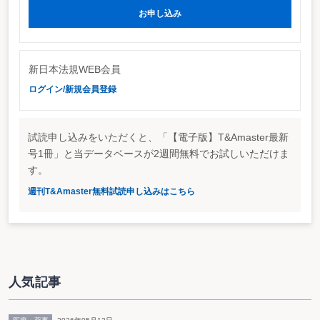
対し、「旧所有者（父親）が賃借人に対して敷金返還義務を負っている状態
お申し込み
で、新所有者（長男）に対し賃貸アパートを贈与した場合には、法形式上は、
負担付贈与に該当するが、当該敷金返還債務に相当する現金の贈与を同時に行
っている場合には、一般的に当該敷金返還債務を承継させる意図が贈与者・受
贈者間においてなく、実質的な負担はないと認定することができる。したがっ
新日本法規WEB会員
て、本件問いについては、実質的に負担付贈与に当たらないと解するのが相当
であることから、負担付贈与通達の適用はない。」としている。
ログイン/新規会員登録
http://www.nta.go.jp/category/tutatu/sonota/souzoku/2234/01.htm
試読申し込みをいただくと、「【電子版】T&Amaster最新
号1冊」と当データベースが2週間無料でお試しいただけま
す。
週刊T&Amaster無料試読申し込みはこちら
人気記事