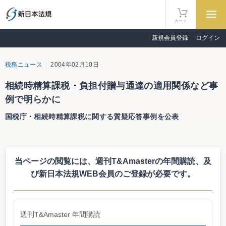
カート
新規会員登録
ログイン
税務ニュース
2004年02月10日
相続時精算課税・負担付贈与通達の適用関係など事
例で明らかに
国税庁・相続時精算課税に関する質疑応答事例を公表
国税庁は２月９日、平成15年度税制改正により創設された相続時精算課税に
関する質疑応答事例をとりまとめ公表した。少額贈与についての申告の要否、
暦年課税に係る少額贈与の申告書への記載の要否、期限後申告になったことに
当ページの閲覧には、週刊T&Amasterの年間購読、
及
よる相続時精算課税に係る贈与税の特別控除額の翌年以降への繰越しなど全部
で16の事例で構成されている。
び新日本法規WEB会員のご登録が必要です。
負担付贈与に該当せず
特に注目すべき事例は問13の賃貸アパートの贈与に係る負担付贈与通達の適
用関係だ。「父親から賃貸アパート（建物）の贈与を受けた長男は、本件贈与
について相続時精算課税を選択した。ところで、本件贈与に当たって、父親
週刊T&Amaster 年間購読
は、賃借人から預かった敷金に相当する現金200万円の贈与を同時に行ってい
る。この場合、負担付贈与通達の適用を受けることとなるのか。」という問に