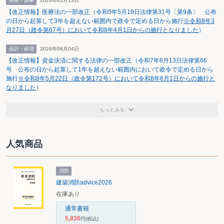
医療・薬事
2026年05月13日
【改正情報】医療法の一部改正（令和5年5月19日法律第31号〔第9条〕 公布
の日から起算して3年を超えない範囲内で政令で定める日から施行
※令和8年3
月27日（政令第67号）において令和8年4月1日からの施行となりました
）
会計・経理
2026年08月04日
【改正情報】資金決済に関する法律の一部改正（令和7年6月13日法律第66
号 公布の日から起算して1年を超えない範囲内において政令で定める日から
施行
※令和8年5月22日（政令第172号）において令和8年6月1日からの施行と
なりました
）
もっとみる
人気商品
消防
建築消防advice2026
在庫あり
通常書籍
5,830
円
(税込)