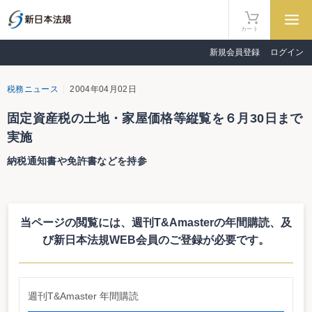
カート
新規会員登録
ログイン
税務ニュース
2004年04月02日
固定資産税の土地・家屋価格等縦覧を６月30日まで
実施
納税通知書や免許書などを持参
東京都では、平成16年４月１日から６月30日まで平成16年度の固定資産税
にかかる土地・家屋価格等縦覧帳簿の縦覧を実施している（償却資産は縦覧の
対象外）。縦覧場所は所有する土地・家屋のある区の都税事務所。縦覧には、
当ページの閲覧には、週刊T&Amasterの年間購読、
及
納税通知書や運転免許証など、本人確認できるものが必要になる。
び新日本法規WEB会員のご登録が必要です。
http://www.tax.metro.tokyo.jp/shisan/info/200404b.htm
週刊T&Amaster 年間購読