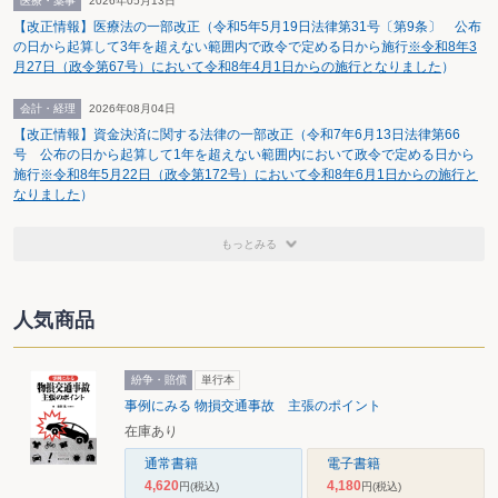
医療・薬事
2026年05月13日
【改正情報】医療法の一部改正（令和5年5月19日法律第31号〔第9条〕 公布
の日から起算して3年を超えない範囲内で政令で定める日から施行
※令和8年3
月27日（政令第67号）において令和8年4月1日からの施行となりました
）
会計・経理
2026年08月04日
【改正情報】資金決済に関する法律の一部改正（令和7年6月13日法律第66
号 公布の日から起算して1年を超えない範囲内において政令で定める日から
施行
※令和8年5月22日（政令第172号）において令和8年6月1日からの施行と
なりました
）
もっとみる
人気商品
紛争・賠償
単行本
事例にみる 物損交通事故 主張のポイント
在庫あり
通常書籍
電子書籍
4,620
4,180
円
(税込)
円
(税込)