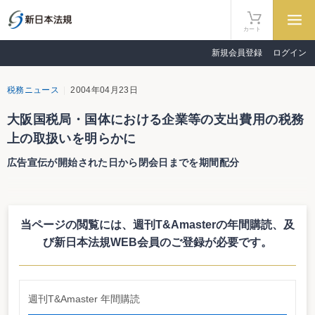
カート
新規会員登録
ログイン
税務ニュース
2004年04月23日
大阪国税局・国体における企業等の支出費用の税務
上の取扱いを明らかに
広告宣伝が開始された日から閉会日までを期間配分
大阪国税局は３月31日付けで「第61回国民体育大会等において企業等が支出
する費用の税務上の取扱い」を明らかにした。これはのじぎく兵庫国体実行委
員会からの意見照会に回答するもの。それによると、企業等が広告宣伝を行う
当ページの閲覧には、週刊T&Amasterの年間購読、
及
ために支出する費用は、広告宣伝が開始された日から国体閉会日までの期間を
基礎として期間配分により損金の額又は必要経費に算入するとしている。
び新日本法規WEB会員のご登録が必要です。
また、同じく大阪国税局は、３月31日付けで「第６回全国障害者スポーツ大
会等において企業等が支出する費用の税務上の取扱い」についても明らかにし
ている。税務上の取扱いについては、前述ののじぎく兵庫国体の場合と同様と
している。
週刊T&Amaster 年間購読
http://www.osaka.nta.go.jp/bunsho/kaito/1078387719.htm