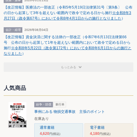
医療・薬事
2026年05月13日
【改正情報】医療法の一部改正（令和5年5月19日法律第31号〔第9条〕 公布
の日から起算して3年を超えない範囲内で政令で定める日から施行
※令和8年3
月27日（政令第67号）において令和8年4月1日からの施行となりました
）
会計・経理
2026年08月04日
【改正情報】資金決済に関する法律の一部改正（令和7年6月13日法律第66
号 公布の日から起算して1年を超えない範囲内において政令で定める日から
施行
※令和8年5月22日（政令第172号）において令和8年6月1日からの施行と
なりました
）
もっとみる
人気商品
紛争・賠償
単行本
事例にみる 物損交通事故 主張のポイント
在庫あり
通常書籍
電子書籍
4,620
4,180
円
(税込)
円
(税込)