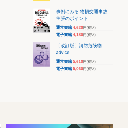
事例にみる 物損交通事故
主張のポイント
通常書籍
4,620
円
(税込)
電子書籍
4,180
円
(税込)
〔改訂版〕消防危険物
advice
通常書籍
5,610
円
(税込)
電子書籍
5,060
円
(税込)