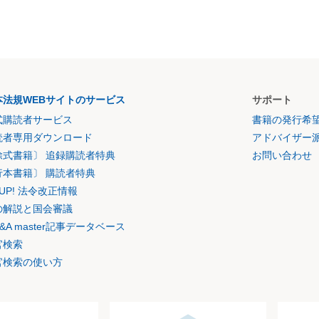
本法規WEBサイトのサービス
サポート
式購読者サービス
書籍の発行希
読者専用ダウンロード
アドバイザー
除式書籍〕 追録購読者特典
お問い合わせ
行本書籍〕 購読者特典
K UP! 法令改正情報
の解説と国会審議
&A master記事データベース
官検索
官検索の使い方