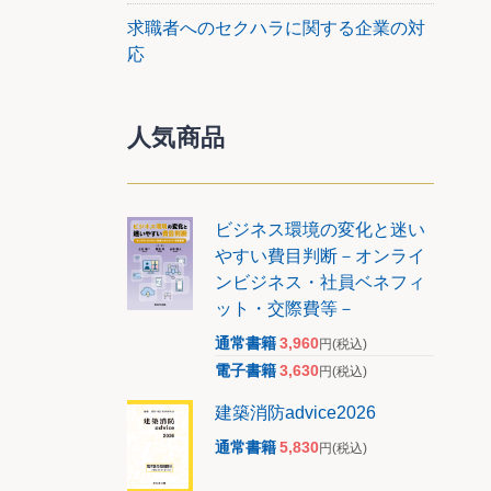
求職者へのセクハラに関する企業の対
応
人気商品
ビジネス環境の変化と迷い
やすい費目判断－オンライ
ンビジネス・社員ベネフィ
ット・交際費等－
通常書籍
3,960
円
(税込)
電子書籍
3,630
円
(税込)
建築消防advice2026
通常書籍
5,830
円
(税込)