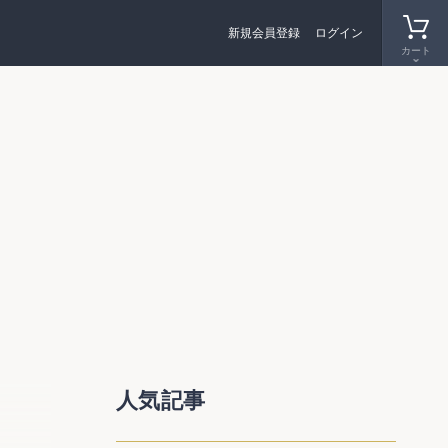
新規会員登録
ログイン
カート
係る行
人気記事
者側の
第２１