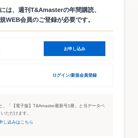
審として受理することを決定した。（平成１１年（行ヒ）第
は、週刊T&Amasterの年間購読、
規WEB会員のご登録が必要です。
訟法312条2項6号の理由不備の違法があるとして上告し、
な事項を含むものと認められる事件」「最高裁判所の判例（これ
しくは控訴裁判所である高等裁判所の判例）と相反する判断が
の申立てを行っていた。
年（行コ）第７０号）のうち、一定の過少申告加算税賦課決
読
お申し込み
て、上告受理の申立てを行っていた。
告及び上告受理申立てが棄却及び不受理となったため、同族
ついては、控訴審判決どおりに、行為計算の否認規定の適用が
ログイン/新規会員登録
た著作物において記載された見解（個人から法人に対する無
めぐり、過少申告加算税が賦課されない「正当な理由」に該当
立てが受理されたことで、最高裁の審理が行われることになっ
になるため、市県民税（本税・還付加算金の合計）約４億６
、「【電子版】T&Amaster最新号1冊」と当データベ
しいただけます。
試読申し込みはこちら