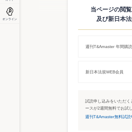
１号、平成１１年（行ヒ）第１６８号）
国側の上告受理の申立てについては、上告
当ページの閲覧に
号）
及び新日本法
オンライン
「平和事件」については、納税者側が民事訴
法318条1項の「法令の解釈に関する重要
場合にあっては、大審院又は上告裁判所若
件」に該当するなどとの主張から上告受理
一方、国側も控訴審判決（東京高裁平成９
週刊T&Amaster 年間購
を取り消した部分について不服であるとし
今回の最高裁判所の決定で、納税者側の上
対する無利息貸付に係る行為計算の否認に
確定したこととなる。
新日本法規WEB会員
また、国税当局に勤務している者が関与し
付けについては課税されないとの見解）を
のであるかについては、国側の上告受理申
控訴審での本税の一部取消が確定したこと
試読申し込みをいただくと
が納税者に還付された。
ースが2週間無料でお試
週刊T&Amaster無料