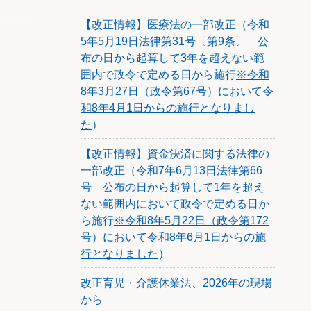
１６９
【改正情報】医療法の一部改正（令和
5年5月19日法律第31号〔第9条〕 公
民事訴訟
布の日から起算して3年を超えない範
がない
囲内で政令で定める日から施行
※令和
ある事
8年3月27日（政令第67号）において令
定処分
和8年4月1日からの施行となりまし
た
）
会社に
認容・
【改正情報】資金決済に関する法律の
一部改正（令和7年6月13日法律第66
利息貸
号 公布の日から起算して1年を超え
するも
ない範囲内において政令で定める日か
た。
ら施行
※令和8年5月22日（政令第172
千万円
号）において令和8年6月1日からの施
行となりました
）
改正育児・介護休業法、2026年の現場
から