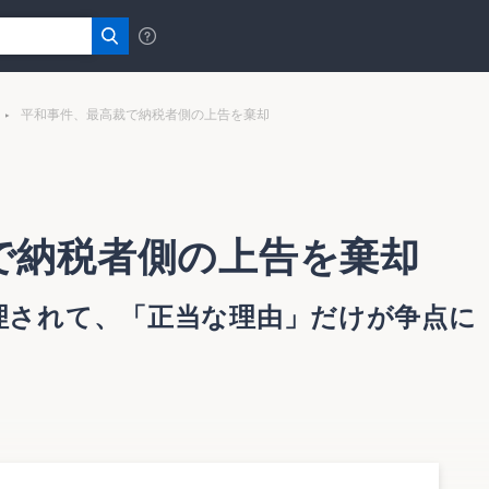
平和事件、最高裁で納税者側の上告を棄却
で納税者側の上告を棄却
理されて、「正当な理由」だけが争点に
は、平成１６年４月２０日、同族会社に対する無利息貸付に
当な理由」を争点としたいわゆる「平和事件」について、納税
申立てに対して不受理の決定を行った。（平成１１年（行ツ）