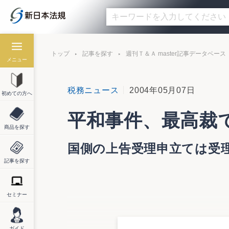
トップ
記事を探す
週刊Ｔ＆Ａ master記事データベース
メニュー
税務ニュース
2004年05月07日
初めての方へ
平和事件、最高裁
商品を探す
国側の上告受理申立ては受
記事を探す
セミナー
最高裁判所第三小法廷（藤田宙靖裁判長）
為計算の否認と過少申告加算税に係る「正
上告を棄却し、同じく納税者側の上告受理
ガイド