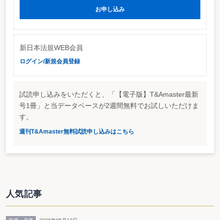
証券取引法では有価証券の対象範囲を拡大
お申し込み
また、証券取引法等の一部改正案では、①民事責任規定の見直し、②証券取
引における課徴金制度の導入、③目論見書制度の合理化、④有価証券の対象範
囲の拡大、⑤銀行等の金融機関の証券業務の範囲の見直しによる有価証券の販
売経路の拡充などの措置が講じられている。このうち、①については、有価証
新日本法規WEB会員
券報告書等の虚偽記載等による損害賠償請求権の規定が整備され、虚偽記載等
の公表日前後の平均価額の差額は一定の範囲内で損害額と推定されることとな
ログイン/新規会員登録
る。④については、投資事業有限責任組合契約に基づく権利（民法の組合契約
又は商法の匿名組合契約で投資事業有限責任組合契約に類するものとして政令
で定めるものも含む）が証券取引法上の有価証券と扱われることとなり、所定
の要件を満たせば目論見書や有価証券届出書又は有価証券通知書の作成が必要
試読申し込みをいただくと、「【電子版】T&Amaster最新
となる。なお、施行日は原則として、平成17年４月１日となっており、有価証
号1冊」と当データベースが2週間無料でお試しいただけま
券の定義規定や目論見書制度、民事責任規定の見直し等は平成16年12月１日と
なっている。
す。
http://www.fsa.go.jp/houan/159/hou159.html#03
週刊T&Amaster無料試読申し込みはこちら
人気記事