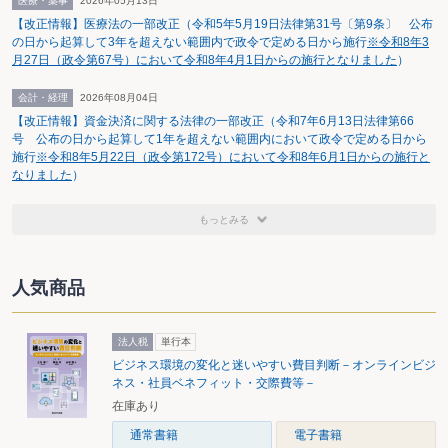
医療・薬事
2026年05月13日
【改正情報】医療法の一部改正（令和5年5月19日法律第31号〔第9条〕 公布
の日から起算して3年を超えない範囲内で政令で定める日から施行
※令和8年3
月27日（政令第67号）において令和8年4月1日からの施行となりました
）
会計・経理
2026年08月04日
【改正情報】資金決済に関する法律の一部改正（令和7年6月13日法律第66
号 公布の日から起算して1年を超えない範囲内において政令で定める日から
施行
※令和8年5月22日（政令第172号）において令和8年6月1日からの施行と
なりました
）
もっとみる
人気商品
法人税
単行本
ビジネス環境の変化と迷いやすい費目判断－オンラインビジ
ネス・社員ベネフィット・交際費等－
在庫あり
通常書籍
電子書籍