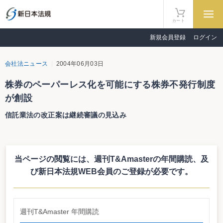
カート
新規会員登録
ログイン
会社法ニュース
2004年06月03日
株券のペーパーレス化を可能にする株券不発行制度
が創設
信託業法の改正案は継続審議の見込み
株式等の取引に係る決済の合理化を図るための社債等の振替に関する法律等
の一部を改正する法律案、証券取引法等の一部を改正する法律案が６月２日、
国会で成立した。なお、信託業法の改正案は今通常国会での成立は難しくなっ
当ページの閲覧には、週刊T&Amasterの年間購読、
及
ており、秋に予定されている臨時国会で継続審議される見込み。
施行日は公布の日から５年以内
び新日本法規WEB会員のご登録が必要です。
株式等の取引に係る決済の合理化を図るための社債等の振替に関する法律等
の一部を改正する法律案では、株券不発行制度の創設が主な柱。会社は、定款
により、株券を発行しない旨を定めることができるとしている。これにより、
株式発行コストの削減、株式取引決済の迅速化及び株主管理事務の合理化が図
週刊T&Amaster 年間購読
られることになる。なお、施行日は、公布の日から起算して５年を超えない範
囲内において政令で定める日からとなっている。