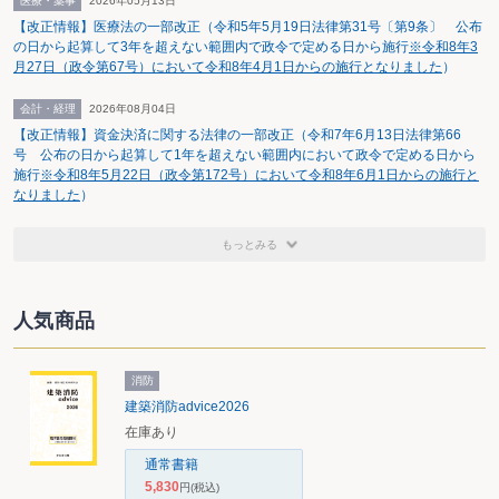
医療・薬事
2026年05月13日
【改正情報】医療法の一部改正（令和5年5月19日法律第31号〔第9条〕 公布
の日から起算して3年を超えない範囲内で政令で定める日から施行
※令和8年3
月27日（政令第67号）において令和8年4月1日からの施行となりました
）
会計・経理
2026年08月04日
【改正情報】資金決済に関する法律の一部改正（令和7年6月13日法律第66
号 公布の日から起算して1年を超えない範囲内において政令で定める日から
施行
※令和8年5月22日（政令第172号）において令和8年6月1日からの施行と
なりました
）
もっとみる
人気商品
消防
建築消防advice2026
在庫あり
通常書籍
5,830
円
(税込)