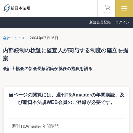
カート
新規会員登録
ログイン
会計ニュース
2004年07月16日
内部統制の検証に監査人が関与する制度の確立を提
案
会計士協会の新会長藤沼氏が就任の抱負を語る
日本公認会計士協会の新会長である藤沼亜起氏は７月16日、記者会見にて就
任に当たっての抱負を語った。藤沼氏は短期的課題として、二次試験合格者の
未就職問題や会計参与等商法現代化への対応をあげるとともに、中期的課題と
当ページの閲覧には、週刊T&Amasterの年間購読、
及
して監査報酬の改善をあげた。そして、監査報酬改善の具体策としては、内部
統制の検証に監査人が関与する制度の確立を提案している。これはアメリカや
び新日本法規WEB会員のご登録が必要です。
フランスで採用されている制度。監査報酬増額の切り札としてだけではなく、
他国に比し監査時間に占める「内部統制の評価・検証」の割合が少ないといわ
れるわが国の監査水準の底上げをも図るものとして期待されている。
週刊T&Amaster 年間購読