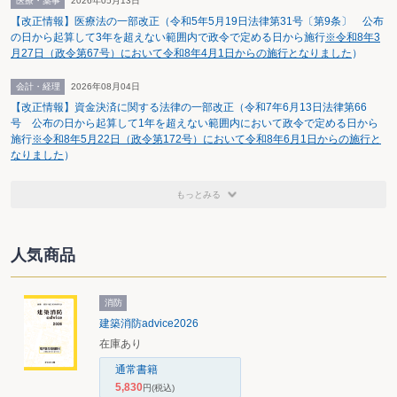
医療・薬事
2026年05月13日
【改正情報】医療法の一部改正（令和5年5月19日法律第31号〔第9条〕 公布
の日から起算して3年を超えない範囲内で政令で定める日から施行
※令和8年3
月27日（政令第67号）において令和8年4月1日からの施行となりました
）
会計・経理
2026年08月04日
【改正情報】資金決済に関する法律の一部改正（令和7年6月13日法律第66
号 公布の日から起算して1年を超えない範囲内において政令で定める日から
施行
※令和8年5月22日（政令第172号）において令和8年6月1日からの施行と
なりました
）
もっとみる
人気商品
消防
建築消防advice2026
在庫あり
通常書籍
5,830
円
(税込)