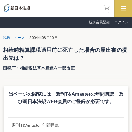
カート
新規会員登録
ログイン
税務ニュース
2004年08月10日
相続時精算課税適用前に死亡した場合の届出書の提
出先は？
国税庁・相続税法基本通達を一部改正
国税庁は８月５日、相続税法基本通達等の一部改正について(法令解釈通達)
を公表した（課資２―６、課審６―７、徴管５―11、平成16年６月10日付
け）。相続税法施行規則の一部を改正する省令(平成16年財務省令第28号)等の
当ページの閲覧には、週刊T&Amasterの年間購読、
及
施行に伴う整備。
それによると、贈与により財産を取得した者が相続時精算課税選択届出書の
び新日本法規WEB会員のご登録が必要です。
提出期限前に死亡した場合、相続時精算課税の適用を受けるために提出する相
続時精算課税選択届出書の届出先を当該贈与者に係る相続税の納税地を所轄す
る税務署長とした他、提出期限を当該受贈者に係る贈与税の申告書の提出期限
としている。
週刊T&Amaster 年間購読
また、相続時精算課税選択届出書の添付書類となっている相続時精算課税選
択届出書を提出する者の20歳に達した時以後の住所又は居所を証する書類は、