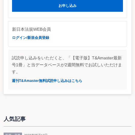
当該提出する者に係る平成15年１月１日以後の住所又は居所を証する書類とす
お申し込み
ることなどが明記されている。
その他、昭和39年6月9日付直審(資)24ほか1課共同「贈与税の非課税財産(公
益を目的とする事業の用に供する財産に関する部分)及び公益法人に対して財産
の贈与等があった場合の取扱いについて」(法令解釈通達)の14の(3)のハの(リ)
新日本法規WEB会員
中「150人」を「80人」に改める改正などが行われている。
ログイン/新規会員登録
http://www.nta.go.jp/category/tutatu/kobetu/souzoku/2671/01.htm
試読申し込みをいただくと、「【電子版】T&Amaster最新
号1冊」と当データベースが2週間無料でお試しいただけま
す。
週刊T&Amaster無料試読申し込みはこちら
人気記事