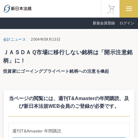
カート
新規会員登録
ログイン
会計ニュース
2004年09月13日
ＪＡＳＤＡＱ市場に移行しない銘柄は「開示注意銘
柄」に！
投資家にゴーイングプライベート銘柄への注意を喚起
日本証券業協会は９月９日、「ＪＡＳＤＡＱ市場における「開示注意銘柄」
制度の改正等について」を公表し、24日までパブリック・コメントを求めてい
る。㈱ジャスダック証券取引所の創設（12月初旬を予定）に伴い、同協会に登
当ページの閲覧には、週刊T&Amasterの年間購読、
及
録されているすべての店頭売買有価証券は、いったん登録取消を申請し、㈱ジ
ャスダック証券取引所への上場申請等を経て、㈱ジャスダック証券取引所に移
び新日本法規WEB会員のご登録が必要です。
行される予定である。一方で、同協会が開設する店頭売買有価証券市場は、市
場そのものが閉鎖される予定である。そこで、発行会社によっては、㈱ジャス
ダック証券取引所への銘柄移行がされず、結果として、非上場（非公開）とな
る場合もあり得ることから、そのような銘柄については開示注意銘柄として投
週刊T&Amaster 年間購読
資家に注意を呼びかけることとしている。