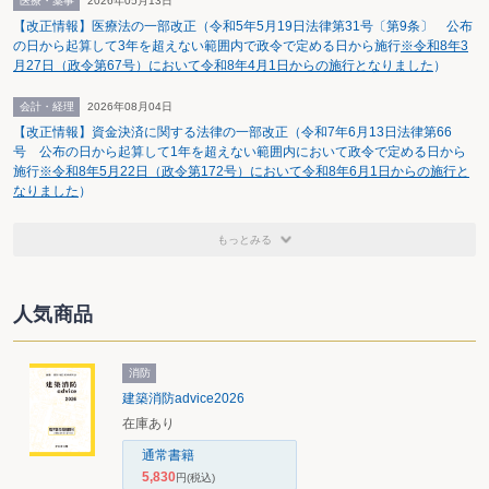
医療・薬事
2026年05月13日
【改正情報】医療法の一部改正（令和5年5月19日法律第31号〔第9条〕 公布
の日から起算して3年を超えない範囲内で政令で定める日から施行
※令和8年3
月27日（政令第67号）において令和8年4月1日からの施行となりました
）
会計・経理
2026年08月04日
【改正情報】資金決済に関する法律の一部改正（令和7年6月13日法律第66
号 公布の日から起算して1年を超えない範囲内において政令で定める日から
施行
※令和8年5月22日（政令第172号）において令和8年6月1日からの施行と
なりました
）
もっとみる
人気商品
消防
建築消防advice2026
在庫あり
通常書籍
5,830
円
(税込)