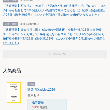
医療・薬事
2026年05月13日
【改正情報】医療法の一部改正（令和5年5月19日法律第31号〔第9条〕 公布
の日から起算して3年を超えない範囲内で政令で定める日から施行
※令和8年3
月27日（政令第67号）において令和8年4月1日からの施行となりました
）
会計・経理
2026年08月04日
【改正情報】資金決済に関する法律の一部改正（令和7年6月13日法律第66
号 公布の日から起算して1年を超えない範囲内において政令で定める日から
施行
※令和8年5月22日（政令第172号）において令和8年6月1日からの施行と
なりました
）
もっとみる
人気商品
消防
建築消防advice2026
在庫あり
通常書籍
5,830
円
(税込)