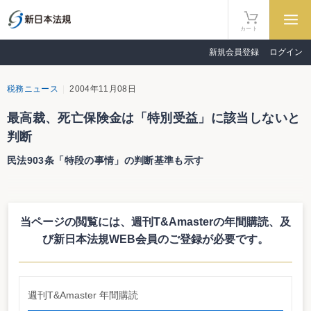
カート
新規会員登録
ログイン
税務ニュース
2004年11月08日
最高裁、死亡保険金は「特別受益」に該当しないと
判断
民法903条「特段の事情」の判断基準も示す
最高裁第二小法廷（北川弘治裁判長）は10月29日、共同相続人の1人（被相
続人の長男）を保険金受取人と指定して締結した死亡保険金等が、民法903条1
項の「特別受益」に該当するか否かが争われた家事審判の許可抗告事件に対
当ページの閲覧には、週刊T&Amasterの年間購読、
及
し、抗告人（被相続人の長女）らの請求を棄却する決定をした（平成16年
（許）第11号、下記リンク参照）。
び新日本法規WEB会員のご登録が必要です。
北川裁判長は、「その保険金受取人が自らの固有の権利として取得するもの
であって、相続財産に属するものではない」などとした上で、「その他の共同
相続人との間に生ずる不公平が民法903条の趣旨に照らし到底是認することが
できないほどに著しいものであると評価すべき特段の事情があるとまではいえ
週刊T&Amaster 年間購読
ない」と判断、抗告人らの請求を棄却する決定をした。また、「特段の事情の
有無」の判断基準について、「保険金の額、この額の遺産の総額に対する比率