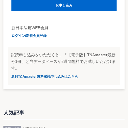
のほか、同居の有無、被相続人の介護等に対する貢献の度合いなど」と例示
お申し込み
し、著しい不公平があれば、「特別受益に準じて持戻しの対象になると解する
のが相当である」とした。
http://courtdomino2.courts.go.jp/judge.nsf/dc6df38c7aabdcb149256a6a0016
OpenDocument
新日本法規WEB会員
ログイン/新規会員登録
試読申し込みをいただくと、「【電子版】T&Amaster最新
号1冊」と当データベースが2週間無料でお試しいただけま
す。
週刊T&Amaster無料試読申し込みはこちら
人気記事