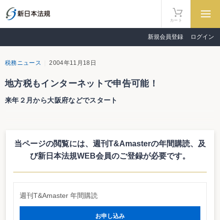
カート
新規会員登録
ログイン
税務ニュース
2004年11月18日
地方税もインターネットで申告可能！
来年２月から大阪府などでスタート
地方税電子化協議会は11月15日、インターネットで電子申告ができるシステ
ム（ｅＬＴＡＸ：エルタックス）を来年の２月から開始することを明らかにし
た。対象となるのは、法人都道府県民税・法人事業税。岐阜県、大阪府、兵庫
当ページの閲覧には、週刊T&Amasterの年間購読、
及
県、和歌山県、岡山県、佐賀県でスタートし、順次、拡大していく。利用届出
の受付は１月21日から。また、平成18年１月からは13の政令指定都市で電子
び新日本法規WEB会員のご登録が必要です。
申告が可能になり、法人市長村民税・固定資産税（償却資産）の申告手続きが
可能になる。なお、平成19年度末までには電子納税も可能にする予定だ。
電子申告を利用するには、納税者（又は税理士等の代理人）がエルタックス
のホームページから電子証明を添付し、利用届出を提出。ＩＤ・パスワードを
週刊T&Amaster 年間購読
交付してもらい、申告に利用するソフトウェア（民間の会計ソフトも可能）を
ダウンロードし、電子申告を行うことになる。
お申し込み