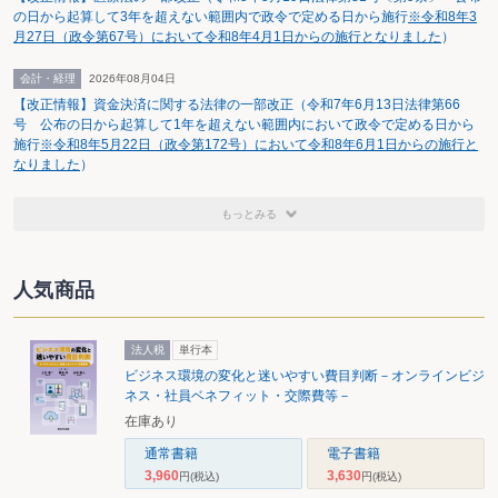
の日から起算して3年を超えない範囲内で政令で定める日から施行
※令和8年3
月27日（政令第67号）において令和8年4月1日からの施行となりました
）
会計・経理
2026年08月04日
【改正情報】資金決済に関する法律の一部改正（令和7年6月13日法律第66
号 公布の日から起算して1年を超えない範囲内において政令で定める日から
施行
※令和8年5月22日（政令第172号）において令和8年6月1日からの施行と
なりました
）
もっとみる
人気商品
法人税
単行本
ビジネス環境の変化と迷いやすい費目判断－オンラインビジ
ネス・社員ベネフィット・交際費等－
在庫あり
通常書籍
電子書籍
3,960
3,630
円
(税込)
円
(税込)