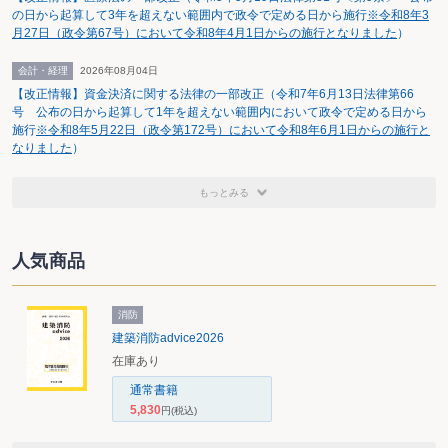
の日から起算して3年を超えない範囲内で政令で定める日から施行
※令和8年3
月27日（政令第67号）において令和8年4月1日からの施行となりました
）
会計・経理
2026年08月04日
【改正情報】資金決済に関する法律の一部改正（令和7年6月13日法律第66
号 公布の日から起算して1年を超えない範囲内において政令で定める日から
施行
※令和8年5月22日（政令第172号）において令和8年6月1日からの施行と
なりました
）
もっとみる
人気商品
消防
建築消防advice2026
在庫あり
通常書籍
5,830
円
(税込)