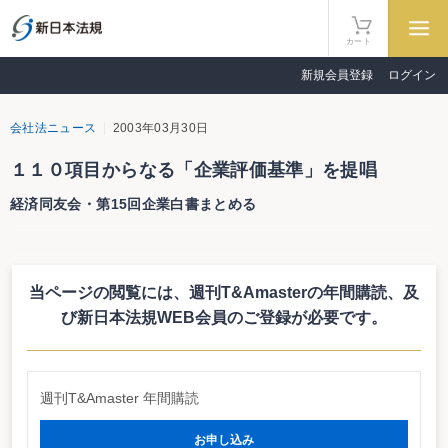
カート
新規会員登録
ログイン
会社法ニュース
2003年03月30日
１１０項目からなる「企業評価基準」を提唱
経済同友会・第15回企業白書まとめる
経済同友会は３月26日、「市場の進化」と社会的責任経営と題する第15回企
業白書をとりまとめた。今回の白書のテーマは企業の社会的責任（CRS）。昨
今の国内外の企業不祥事を受け、企業の社会的責任を問う声が高まっているこ
当ページの閲覧には、週刊T&Amasterの年間購読、
及
とを受けてのもの。
企業白書では、「企業の社会的責任」は議論の段階から実践の段階に移るべ
び新日本法規WEB会員のご登録が必要です。
きとの認識に立った上で、企業の社会的責任の実践とその継続を支えるコーポ
レート・ガバナンスの確立について、経営者自らが現状の仕組みと成果を公表
し、さらに将来の目標を設定し、その実現を約束することによって実践を促進
させる「企業評価基準」の提唱を行っている。なお、企業評価基準では、「企
週刊T&Amaster 年間購読
業の社会的責任」や「コーポレート・ガバナンス」について、全部で110項目
から構成されている。
お申し込み