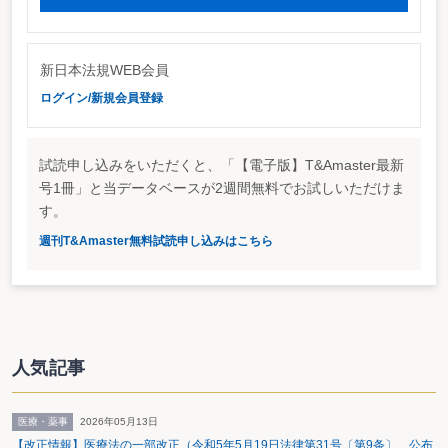
http://www.doyukai.or.jp/database/teigen/030326_1.pdf
新日本法規WEB会員
ログイン/新規会員登録
試読申し込みをいただくと、「【電子版】T&Amaster最新
号1冊」と当データベースが2週間無料でお試しいただけま
す。
週刊T&Amaster無料試読申し込みはこちら
人気記事
医療・薬事
2026年05月13日
【改正情報】医療法の一部改正（令和5年5月19日法律第31号〔第9条〕 公布