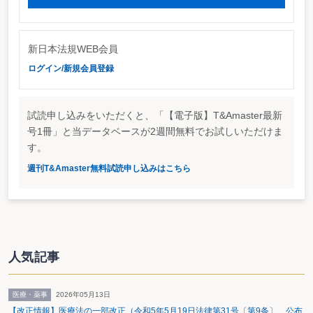
かる時価の意義）が注目される。「課税上弊害がない限り」とはしているもの
の連結納税を開始する場合又は連結納税に加入する場合における時価評価資産
の時価算定の方法が、①減価償却資産、②土地、③有価証券、④金銭債権、⑤
繰延資産のそれぞれにつき例示された。また、連結納税を象徴する意味で注目
新日本法規WEB会員
されていた自己創設営業権の計上に関する取扱いは、明らかとなっていない。
ログイン/新規会員登録
DES・債券額面と取得株式の簿価（時価）の差額は損金に
法人税基本通達の一部改正では、2-3-14（債権の現物出資により取得した株
式の取得価額）の取扱いが注目される。子会社等に対して債権を有する法人
試読申し込みをいただくと、「【電子版】T&Amaster最新
が、合理的な再建計画等の定めるところにより、当該債権を現物出資すること
により株式を取得した場合には、その取得した株式の取得価額は、令119条第1
号1冊」と当データベースが2週間無料でお試しいただけま
項第8号の規定に基づき、当該取得の時における価額となることを明らかにし
す。
たものである。なお、（注）において、子会社等には、当該法人と資本関係を
有する者のほか、取引関係、人的関係、資金関係等において事業関連性を有す
週刊T&Amaster無料試読申し込みはこちら
る者が含まれることを明らかにしている。
取得価額を時価とする取扱いは、債権者における「時価振替型」という考え
方であり、株式に振替えた時点で、債権の一部が消却される。子会社等に対す
る債権・合理的な債権計画の定めるところといった制約はあるものの、消却さ
れた部分の債権については債権放棄等（貸倒損失）として取扱われる。子会社
等に対する債権・合理的な再建計画の定めるところでの債権放棄が寄付金の額
に該当しないとする取扱いは、法基通9-4-2（子会社等を再建する場合の無利
人気記事
息貸付等）に明らかにされている。
課税当局はこれまでDESへの対応を明らかにしてこなかった。 DESが行わ
れる状況が多様（債権放棄の有無・貸倒引当金の有無・経営責任の多寡・再建
可能性の多寡等）であったため、個別の状況を的確に判断したいとの意向があ
医療・薬事
2026年05月13日
ったためである。DESの課税上の取扱いが明らかにされたことで、DESを用い
【改正情報】医療法の一部改正（令和5年5月19日法律第31号〔第9条〕 公布