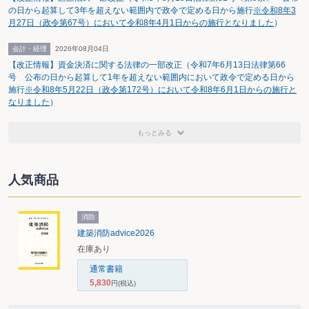
た手法が用いやすくなったといえるだろう。
の日から起算して3年を超えない範囲内で政令で定める日から施行
※令和8年3
月27日（政令第67号）において令和8年4月1日からの施行となりました
）
会計・経理
2026年08月04日
【改正情報】資金決済に関する法律の一部改正（令和7年6月13日法律第66
号 公布の日から起算して1年を超えない範囲内において政令で定める日から
施行
※令和8年5月22日（政令第172号）において令和8年6月1日からの施行と
なりました
）
もっとみる
人気商品
消防
建築消防advice2026
在庫あり
通常書籍
5,830
円
(税込)