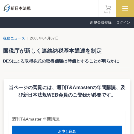
カート
新規会員登録
ログイン
税務ニュース
2003年04月07日
国税庁が新しく連結納税基本通達を制定
DESによる取得株式の取得価額は時価とすることが明らかに
国税庁が新しく連結納税基本通達を制定
DESによる取得株式の取得価額は時価とすることが明らかに
当ページの閲覧には、週刊T&Amasterの年間購読、
及
国税庁は3月31日、「法人税基本通達等の一部改正について（法令解釈通
達）」、「連結納税基本通達の制定について（法令解釈通達）」、「租税特別
び新日本法規WEB会員のご登録が必要です。
措置法関係通達（連結納税編）の制定について（法令解釈通達）」の3本の通
達を公表した。
時価評価資産の算定方法を例示
新しく「連結納税基本通達」、「租税特別措置法関係通達（連結納税編）」
週刊T&Amaster 年間購読
が制定された。これらの通達は、原則として、連結法人が連結納税制度に係る
申告を行うに際し、適用するものである。
お申し込み
連結納税基本通達では、13-2-2（連結納税への加入に伴う時価評価資産にか