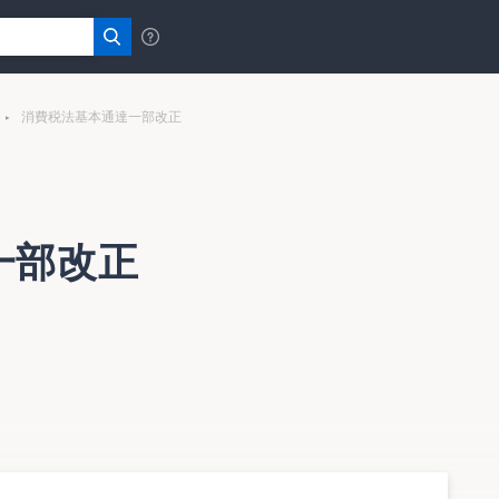
消費税法基本通達一部改正
一部改正
通達を一部改正し、公表した。
る信書の送達に関する法律の新設により導入された信書便に
に伴う改正に伴う改正を中心とするもの。