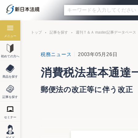
トップ
記事を探す
週刊Ｔ＆Ａ master記事データベース
メニュー
税務ニュース
2003年05月26日
初めての方へ
消費税法基本通達
商品を探す
郵便法の改正等に伴う改正
記事を探す
セミナー
国税庁は４月３０日付けで、消費税法基本
これは、郵便法の改正及び民間事業者によ
改正や、社債等の振替に関する法律の導入
ガイド