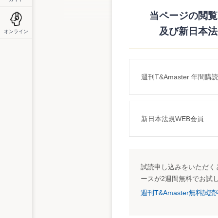
詳細はこちら
当ページの閲覧に
http://www.nta.go.jp/category/tutatu/kobetu/
及び新日本法
オンライン
週刊T&Amaster 年間購
新日本法規WEB会員
試読申し込みをいただくと
ースが2週間無料でお試
週刊T&Amaster無料