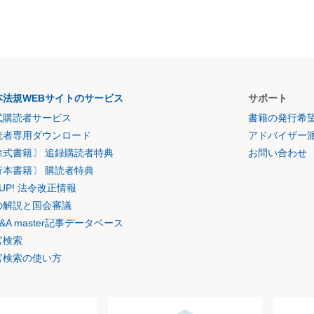
本法規WEBサイトのサービス
サポート
式購読者サービス
書籍の発行希
読者専用ダウンロード
アドバイザー
除式書籍〕 追録購読者特典
お問い合わせ
行本書籍〕 購読者特典
K UP! 法令改正情報
の解説と国会審議
&A master記事データベース
官検索
官検索の使い方