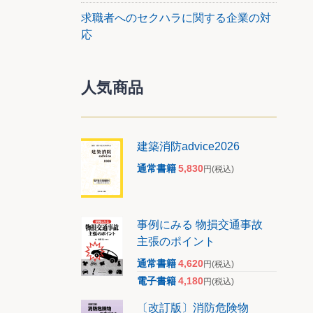
求職者へのセクハラに関する企業の対
応
人気商品
建築消防advice2026
通常書籍
5,830
円
(税込)
事例にみる 物損交通事故
主張のポイント
通常書籍
4,620
円
(税込)
電子書籍
4,180
円
(税込)
〔改訂版〕消防危険物