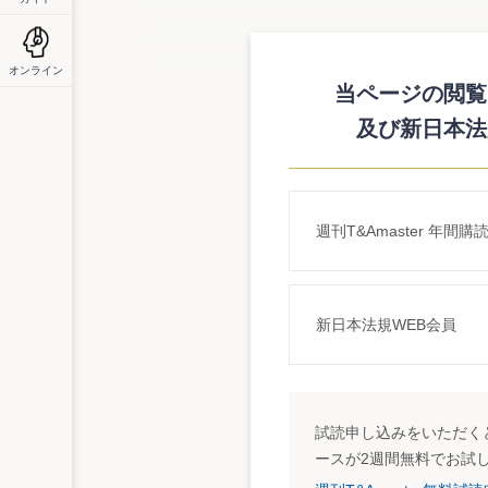
政府税調・税についての対話集会を開催
政府税制調査会（会長：石弘光一橋大学学
オンライン
催した。これは、政府税調が6月にとりま
当ページの閲覧に
に対する意見を、国民から聞くもの。当日は
及び新日本法
意見が集中。これに対して石会長は、現在
し、将来的には、社会保障給付の関係など
検討するとしている。
消費税率引き上げに大反対の意見相次ぐ
週刊T&Amaster 年間購
まず、税についての対話集会では、石会長
の意見を聞いた。会場からは、中期答申に
これに対して、石会長は、デフレの状況化
した。また、消費税率を上げないシナリオ
新日本法規WEB会員
行っている。
ただし、対話集会後の記者会見では、消費
げ、②歳出カットが考えられるとしたが、
に負担が大きい、また、法人税の増税につ
については、最初に削られるのは、社会保
試読申し込みをいただくと
費税率引き上げと対案（①又は②）のマイ
ースが2週間無料でお試
大きいとの認識を示した。