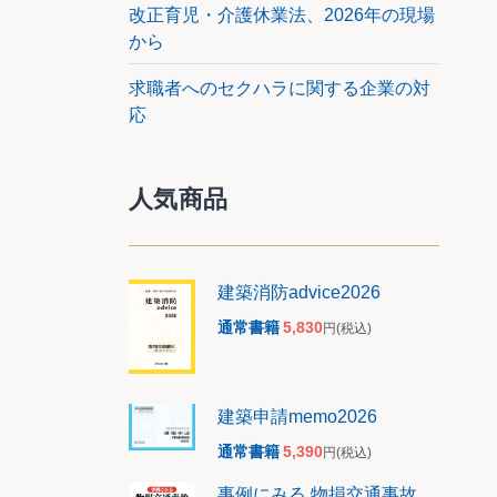
改正育児・介護休業法、2026年の現場
から
務大臣
税によ
求職者へのセクハラに関する企業の対
りうる
応
人気商品
建築消防advice2026
通常書籍
5,830
円
(税込)
建築申請memo2026
通常書籍
5,390
円
(税込)
事例にみる 物損交通事故