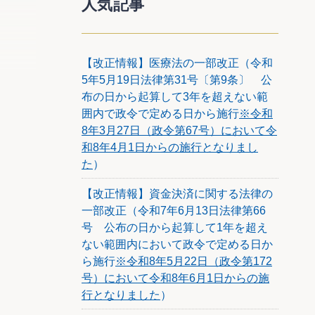
人気記事
」を開
答申）
【改正情報】医療法の一部改正（令和
いて反対
5年5月19日法律第31号〔第9条〕 公
。ただ
布の日から起算して3年を超えない範
あれば
囲内で政令で定める日から施行
※令和
8年3月27日（政令第67号）において令
和8年4月1日からの施行となりまし
場から
た
）
。
を明言
【改正情報】資金決済に関する法律の
発言も
一部改正（令和7年6月13日法律第66
号 公布の日から起算して1年を超え
引き上
ない範囲内において政令で定める日か
い世代
カット
ら施行
※令和8年5月22日（政令第172
し、消
号）において令和8年6月1日からの施
能性が
行となりました
）