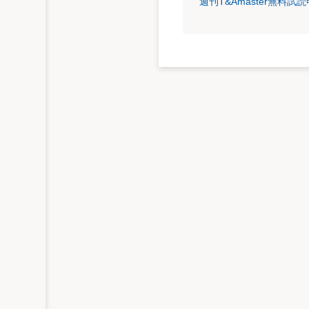
週刊T&Amaster無料
住宅ローン控除の延長も容認？
また、現行の住宅ローン減税制度の適用期限
が期限延長を容認する発言をしているが、
り、5,000億円から6,000億円の減収
とし、最終的には容認する構えを見せてい