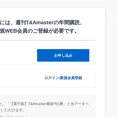
長）は7月24日、さいたま市において「税についての対話集会
とめた「少子・高齢化社会における税制のあり方」（以下、中期
は、週刊T&Amasterの年間購読、
、277人が参加した。対話集会では、消費税率引き上げにつ
規WEB会員のご登録が必要です。
のデフレ化では、消費税率の引き上げは実施しないことを明言
から消費税率を引き上げざるを得ないが、これに対する対案が
読
お申し込み
から今回の中期答申について説明があった後、公募者及び会
明記された消費税率の引き上げについて、反対意見が集中した
においては、消費税率の引き上げは行わない方針であること
も考えられるとし、対案があれば、それについて検討する旨の
ログイン/新規会員登録
税率を上げなければ、対案として、①所得税及び法人税率の
それぞれに問題点を指摘している。①では、所得税の増税は若
いては、企業の活性化の観点から難しいとしている。②の歳出
障給付となるため、これもどこまで手をつけられるか難しいと
、「【電子版】T&Amaster最新号1冊」と当データベ
ナス影響を考えた場合には、後者の方がマイナスに影響する可
しいただけます。