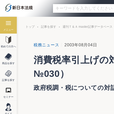
トップ
記事を探す
週刊Ｔ＆Ａ master記事データベース
メニュー
税務ニュース
2003年08月04日
初めての方へ
消費税率引上げの対
商品を探す
№030）
記事を探す
政府税調・税についての対
セミナー
消費税率引上げの対案があれば検討するが
ガイド