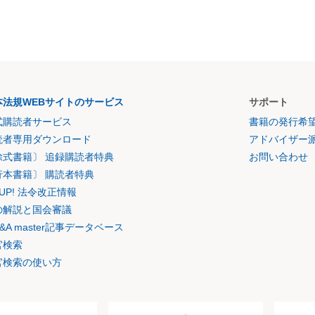
本法規WEBサイトのサービス
サポート
式購読者サービス
書籍の発行希
読者専用ダウンロード
アドバイザー
除式書籍〕 追録購読者特典
お問い合わせ
行本書籍〕 購読者特典
K UP! 法令改正情報
の解説と国会審議
&A master記事データベース
官検索
官検索の使い方