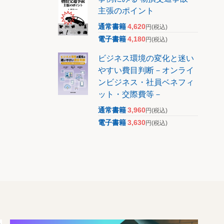
主張のポイント
通常書籍
4,620
円
(税込)
電子書籍
4,180
円
(税込)
ビジネス環境の変化と迷い
やすい費目判断－オンライ
ンビジネス・社員ベネフィ
ット・交際費等－
通常書籍
3,960
円
(税込)
電子書籍
3,630
円
(税込)