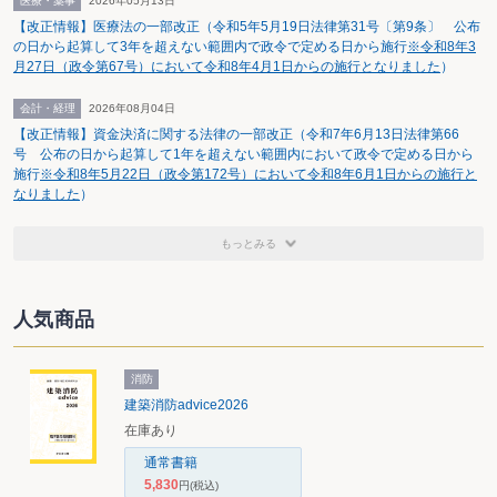
医療・薬事
2026年05月13日
集・同時割当の場合
券の会計処
準じる
【改正情報】医療法の一部改正（令和5年5月19日法律第31号〔第9条〕 公布
の外貨建新株予約権
理に準じる
の日から起算して3年を超えない範囲内で政令で定める日から施行
※令和8年3
の対価部分
月27日（政令第67号）において令和8年4月1日からの施行となりました
）
外貨建転換社債型
決算時
ＨＲ（一括
売買目的有価証
新株予約権付社債
法採用時）
券：外国通貨によ
会計・経理
2026年08月04日
（ただし、
る時価をＣＲ換算
【改正情報】資金決済に関する法律の一部改正（令和7年6月13日法律第66
行使の可能
＊
号 公布の日から起算して1年を超えない範囲内において政令で定める日から
性がないと
その他有価証券：
施行
※令和8年5月22日（政令第172号）において令和8年6月1日からの施行と
認められる
時価があれば外国
なりました
）
もの及び新
通貨による時価
株予約権行
を、時価がない場
もっとみる
使期間満了
合には外国通貨に
後はCR）
よる取得原価又は
償却原価をＣＲ換
人気商品
算＊
新株予約権
ＨＲ（一括
売買目的有価証
行使時
法採用時）
券：行使時の為替
消防
相場
建築消防advice2026
その他有価証券：
在庫あり
ＨＲ
＊新株予約権行使の可能性の有無にかかわらない
通常書籍
5,830
円
(税込)