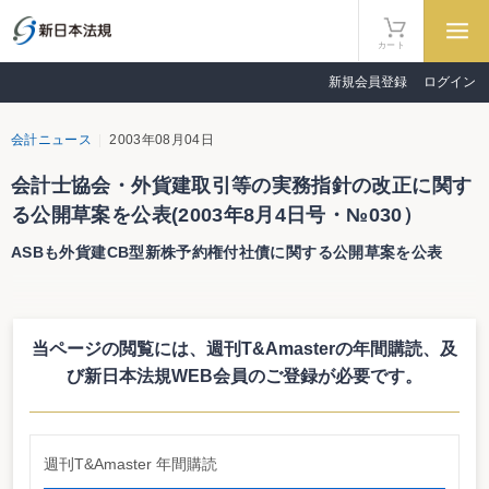
カート
新規会員登録
ログイン
会計ニュース
2003年08月04日
会計士協会・外貨建取引等の実務指針の改正に関す
る公開草案を公表(2003年8月4日号・№030）
ASBも外貨建CB型新株予約権付社債に関する公開草案を公表
会計士協会・外貨建取引等の実務指針の改正に関する公開草案を公表
ASBも外貨建CB型新株予約権付社債に関する公開草案を公表
当ページの閲覧には、週刊T&Amasterの年間購読、
及
日本公認会計士協会は7月23日、「会計制度委員会報告第4号「外貨建取引等
の会計処理に関する実務指針」の改正について」の公開草案を公表した。ま
び新日本法規WEB会員のご登録が必要です。
た、企業会計基準委員会（ASB）も7月23日、「外貨建転換社債型新株予約権
付社債の発行者側の会計処理に関する取扱い（案）」を公表している。両公開
草案とも8月15日までコメントを募集している。
会計士協会・外貨建新株予約権証券及び外貨建新株予約権付社債の換算が明ら
週刊T&Amaster 年間購読
かに