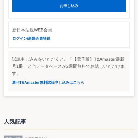
会計士協会の公開草案は、外貨建新株予約権証券及び外貨建新株予約権付社
お申し込み
債に関する取扱い等を明らかにしたもの。これによると、外貨建新株予約権証
券及び外貨建新株予約権付社債の発行者側の決算時・新株予約権行使時の換算
はHR（発行時の為替相場）を用いることとなる。これに対して、保有者側は
決算時はCR、行使時は保有目的によって異なることとなる。また、外貨建社
債と外貨建新株予約権の同時募集・同時割当の場合の外貨建新株予約権の対価
新日本法規WEB会員
部分に関する換算は発行者・保有者ともに外貨建新株予約権証券の会計処理に
ログイン/新規会員登録
準じる。
なお、外貨建転換社債型新株予約権付社債の発行者側の会計処理については
ASBの公開草案がカバーしている（下表網掛部分）。内容については、本誌28
号（7月21日号）11ページを参照して頂きたい。
試読申し込みをいただくと、「【電子版】T&Amaster最新
発行者・保有者別サマリー
（HRとは発行又は取得時に記帳された為替相
号1冊」と当データベースが2週間無料でお試しいただけま
場、CRとは決算時レート）
す。
対象
時点
発行者の換
保有者の換算方法
週刊T&Amaster無料試読申し込みはこちら
算方法
外貨建新株予約権証
決算時
ＨＲ
ＣＲ
券
新株予約権
ＨＲ
売買目的有価証
行使時
券：行使時の為替
相場
その他有価証券：
人気記事
ＨＲ
外貨建社債と外貨建
外貨建新株
外貨建新株予約権
新株予約権の同時募
予約権証
証券の会計処理に