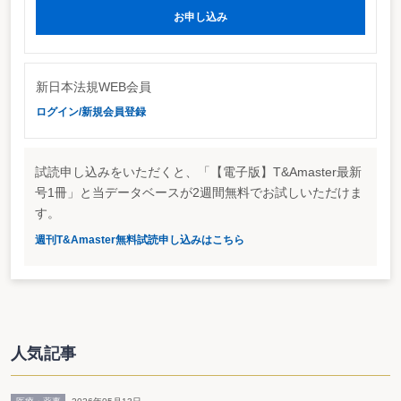
厚労省の税制改正要望では､①出資持分の評価について、出資額を限度とす
お申し込み
る税制上の措置、②円滑な移行を促進するための税制上の措置、を要望してい
る。
②については、これまでの医療界の要望からi出資額限度の払戻しが行われた
場合の残存社員への受贈益課税が行われないこと､ii 出資額限度法人への移行時
に出資社員への課税が行われないこと、iii 出資額限度法人への移行時に医療法
新日本法規WEB会員
人への受贈益課税が行われないこと、などを内容としていると考えられる。
ログイン/新規会員登録
日本医師会などでは、「出資額限度法人」を平成15年度税制改正要望に盛り
込んでいたが、昨年度の厚労省の税制改正要望項目には「出資額限度法人」は
見られていない。出資額限度法人の出資払戻しを争点とする「八王子事件」
が、この夏に「出資額限度の払戻し」で決着し、「これからの医業経営のあり
試読申し込みをいただくと、「【電子版】T&Amaster最新
方に関する検討会」最終報告書においても制度化を必要であるとする意見が掲
載されたこともあり、厚労省の平成16年度税制改正新規要望項目に取り上げら
号1冊」と当データベースが2週間無料でお試しいただけま
れることになったということだろう。
す。
昨年度の新設要望「業績連動型役員報酬の損金算入」
週刊T&Amaster無料試読申し込みはこちら
法人税法が借用する商法においては、業績連動型の役員報酬が商法上の報酬
として位置付けられた（商法269条の改正）。定期･定額支給を損金算入の要件
とする法人税法の考え方は、法人税法固有の考え方となっている。
商法改正を受けて経済産業省は、平成15年度の税制改正要望として新規に
「業績連動型役員報酬の損金算入」を要望した。政策目的は、「法人の役員や
使用人に対する報酬体系を業績向上に対し一層インセンティブのあるものにす
ることにより、企業の活力向上・国際競争力の強化を図る。」としていた。
人気記事
一方、企業会計基準委員会（ASB）においても役員賞与のP/L計上が検討テ
ーマに取り上げられたばかりである。
「業績連動型役員報酬の損金算入」要望は、税法的には、手垢のついていな
いサプライズのある要望であっただけに、「なぜ取り下げた？」との印象が拭