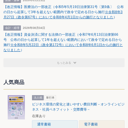
医療・薬事
2026年05月13日
えない。会計の取扱いが明らかになることを待つということだろうか。
【改正情報】医療法の一部改正（令和5年5月19日法律第31号〔第9条〕 公布
の日から起算して3年を超えない範囲内で政令で定める日から施行
※令和8年3
月27日（政令第67号）において令和8年4月1日からの施行となりました
）
会計・経理
2026年08月04日
【改正情報】資金決済に関する法律の一部改正（令和7年6月13日法律第66
号 公布の日から起算して1年を超えない範囲内において政令で定める日から
施行
※令和8年5月22日（政令第172号）において令和8年6月1日からの施行と
なりました
）
もっとみる
人気商品
法人税
単行本
ビジネス環境の変化と迷いやすい費目判断－オンラインビジ
ネス・社員ベネフィット・交際費等－
在庫あり
通常書籍
電子書籍