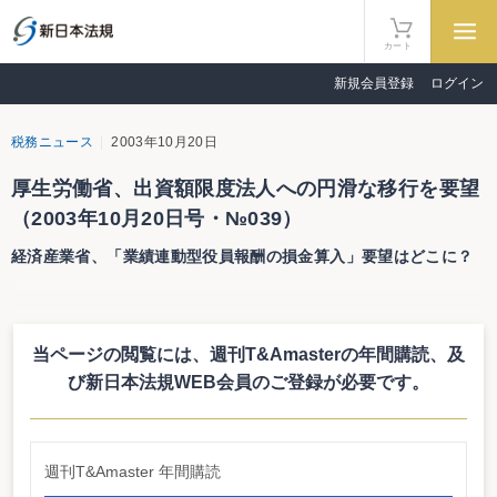
カート
新規会員登録
ログイン
税務ニュース
2003年10月20日
厚生労働省、出資額限度法人への円滑な移行を要望
（2003年10月20日号・№039）
経済産業省、「業績連動型役員報酬の損金算入」要望はどこに？
厚生労働省、出資額限度法人への円滑な移行を要望
経済産業省、「業績連動型役員報酬の損金算入」要望はどこに？
当ページの閲覧には、週刊T&Amasterの年間購読、
及
平成16年度厚生労働省税制改正要望項目に、「出資額限度法人制度への円滑な
移行を促進するための税制上の所要の措置」が新規要望項目として、盛り込ま
び新日本法規WEB会員のご登録が必要です。
れた。
一方、昨年度の経済産業省の税制改正要望項目にあった「業績連動型役員報
酬の損金算入」が、平成16年度の要望項目には見られない。明暗を分けた2つ
の税制改正要望項目を見てみよう。
週刊T&Amaster 年間購読
出資持分の評価と円滑な移行を要望