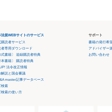
本法規WEBサイトのサービス
サポート
式購読者サービス
書籍の発行希
読者専用ダウンロード
アドバイザー
除式書籍〕 追録購読者特典
お問い合わせ
行本書籍〕 購読者特典
K UP! 法令改正情報
の解説と国会審議
&A master記事データベース
官検索
官検索の使い方