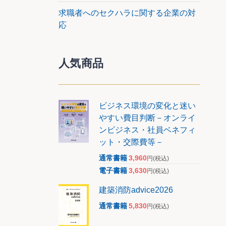
求職者へのセクハラに関する企業の対
応
人気商品
ビジネス環境の変化と迷い
やすい費目判断－オンライ
ンビジネス・社員ベネフィ
ット・交際費等－
通常書籍
3,960
円
(税込)
電子書籍
3,630
円
(税込)
建築消防advice2026
通常書籍
5,830
円
(税込)