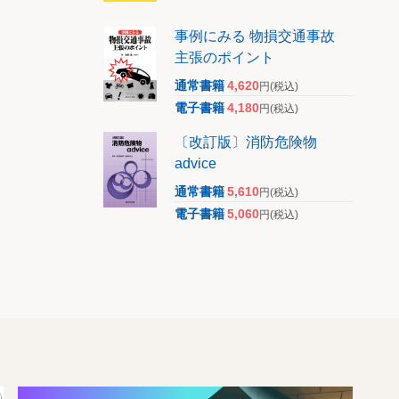
事例にみる 物損交通事故
主張のポイント
通常書籍
4,620
円
(税込)
電子書籍
4,180
円
(税込)
〔改訂版〕消防危険物
advice
通常書籍
5,610
円
(税込)
電子書籍
5,060
円
(税込)