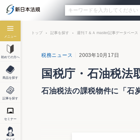
トップ
記事を探す
週刊Ｔ＆Ａ master記事データベース
メニュー
税務ニュース
2003年10月17日
初めての方へ
国税庁・石油税法
商品を探す
石油税法の課税物件に「石
記事を探す
セミナー
国税庁は１７日、「石油税法取扱通達の一
上で公開した。今回の改正は、石油税法（昭
また、同法の法律名を石油石炭税法に改称
ガイド