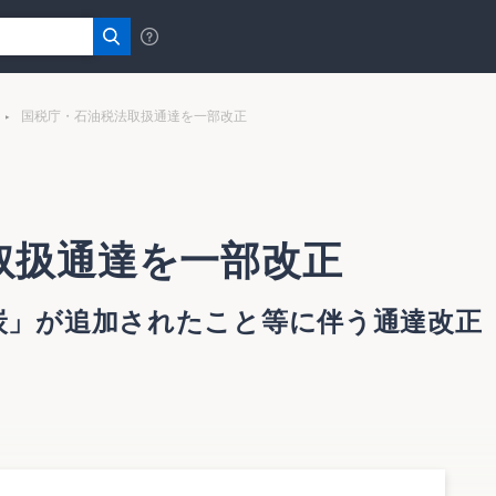
国税庁・石油税法取扱通達を一部改正
取扱通達を一部改正
炭」が追加されたこと等に伴う通達改正
部改正について（法令解釈通達）」（９月16日付）をホーム
和53年法律第25号）の課税物件として新たに「石炭」が追加
する等の改正が行われたこと等に伴い、所要の整備を図るため