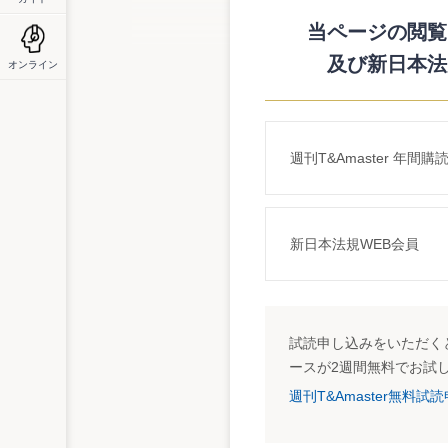
れたもの。
当ページの閲覧に
詳細はこちら
及び新日本法
オンライン
http://www.nta.go.jp/category/tutatu/kobetu/
週刊T&Amaster 年間購
新日本法規WEB会員
試読申し込みをいただくと
ースが2週間無料でお試
週刊T&Amaster無料