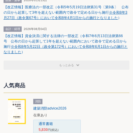
医療・薬事
2026年05月13日
【改正情報】医療法の一部改正（令和5年5月19日法律第31号〔第9条〕 公布
の日から起算して3年を超えない範囲内で政令で定める日から施行
※令和8年3
月27日（政令第67号）において令和8年4月1日からの施行となりました
）
会計・経理
2026年08月04日
【改正情報】資金決済に関する法律の一部改正（令和7年6月13日法律第66
号 公布の日から起算して1年を超えない範囲内において政令で定める日から
施行
※令和8年5月22日（政令第172号）において令和8年6月1日からの施行と
なりました
）
もっとみる
人気商品
消防
建築消防advice2026
在庫あり
通常書籍
5,830
円
(税込)