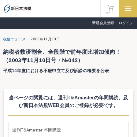
カート
新規会員登録
ログイン
税務ニュース
2003年11月10日
納税者救済割合、全段階で前年度比増加傾向！
（2003年11月10日号・№042）
平成14年度における不服申立て及び訴訟の概要を公表
納税者救済割合、全段階で前年度比増加傾向！
平成14年度における不服申立て及び訴訟の概要を公表
当ページの閲覧には、週刊T&Amasterの年間購読、
及
国税庁及び国税不服審判所は、「平成14年度（平成14年4月1日から平成15年3
月31日）における不服申立て及び訴訟の概要」を公表した。（1）異議申立て
び新日本法規WEB会員のご登録が必要です。
（2）審査請求（3）訴訟、の3制度（段階）における発生状況及び処理（終
結）状況についてとりまとめたもの。
全段階で消費税事案が増加
発生状況については、異議申立て5,119件（前年度4,860件）、審査請求
週刊T&Amaster 年間購読
2,823件（前年度2,910件）、訴訟380件（前年度400件）となっており、異議