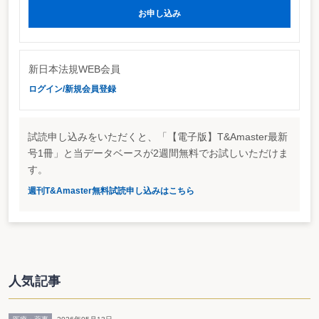
申立てでは源泉所得税に係る事案が、審査請求では法人税等に係る事案が増加
お申し込み
しているほか、全段階において消費税等に係る事案が増加していることが特徴
的といえる。
処理（終結）状況の概要は、下表のとおりだが、いずれの段階においても、
納税者の主張が何らかの形で受け入れられたもの（一部取消（敗訴）又は全部
取消（敗訴））の割合が増加している。
新日本法規WEB会員
また、国税庁及び国税不服審判所は、異議申立てについては3月以内の決定
ログイン/新規会員登録
を、審査請求については1年以内の裁決を、訴訟においても、裁判迅速化法の
趣旨に即し、2年以内に第1審の判決が下されるように迅速な訴訟の遂行に努め
ることにしている。
試読申し込みをいただくと、「【電子版】T&Amaster最新
号1冊」と当データベースが2週間無料でお試しいただけま
す。
週刊T&Amaster無料試読申し込みはこちら
人気記事