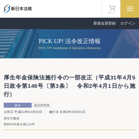
カート
新規会員登録
ログイン
PICK UP! 法令改正情報
PICK UP! Amendment of legislation information
厚生年金保険法施行令の一部改正（平成31年4月5
日政令第146号〔第3条〕 令和2年4月1日から施
行）
政令
新旧対照表
公布日 平成31年04月05日
施行日 令和2年04月01日
厚生労働省
昭和29年政令第110号