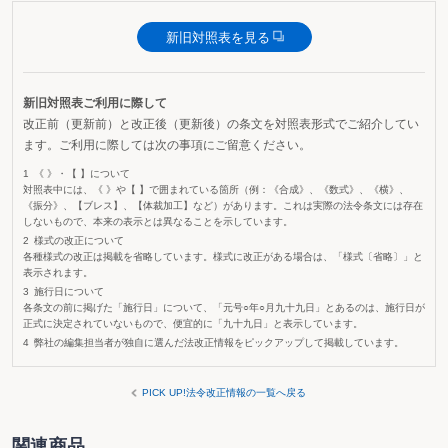
新旧対照表を見る
新旧対照表ご利用に際して
改正前（更新前）と改正後（更新後）の条文を対照表形式でご紹介してい
ます。ご利用に際しては次の事項にご留意ください。
《 》・【 】について
対照表中には、《 》や【 】で囲まれている箇所（例：《合成》、《数式》、《横》、
《振分》、【ブレス】、【体裁加工】など）があります。これは実際の法令条文には存在
しないもので、本来の表示とは異なることを示しています。
様式の改正について
各種様式の改正は掲載を省略しています。様式に改正がある場合は、「様式〔省略〕」と
表示されます。
施行日について
各条文の前に掲げた「施行日」について、「元号○年○月九十九日」とあるのは、施行日が
正式に決定されていないもので、便宜的に「九十九日」と表示しています。
弊社の編集担当者が独自に選んだ法改正情報をピックアップして掲載しています。
PICK UP!法令改正情報の一覧へ戻る
関連商品