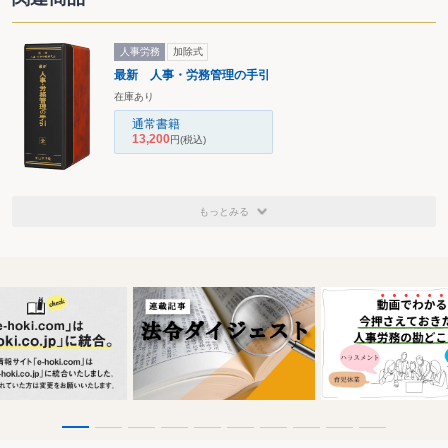
人事労務
加除式
最新 人事・労務管理の手引
在庫あり
通常書籍
13,200
円
(税込)
もっとみる