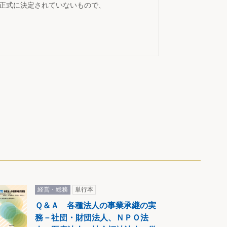
が正式に決定されていないもので、
経営・総務
単行本
Ｑ＆Ａ 各種法人の事業承継の実
務－社団・財団法人、ＮＰＯ法