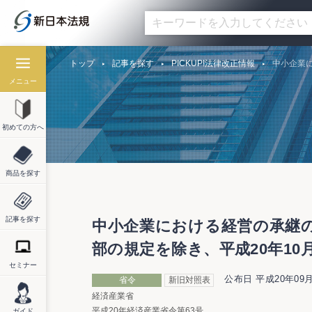
トップ
記事を探す
PICKUP!法律改正情報
中小企業に
メニュー
初めての方へ
商品を探す
記事を探す
中小企業における経営の承継の
部の規定を除き、平成20年10
セミナー
公布日 平成20年09月
省令
新旧対照表
経済産業省
平成20年経済産業省令第63号
ガイド