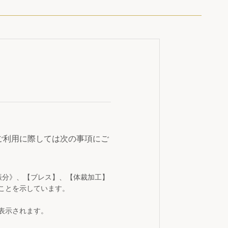
ご利用に際しては次の事項にご
振分》、【ブレス】、【体裁加工】
ことを示しています。
表示されます。