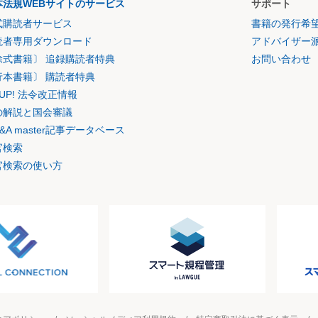
本法規WEBサイトのサービス
サポート
式購読者サービス
書籍の発行希
読者専用ダウンロード
アドバイザー
除式書籍〕 追録購読者特典
お問い合わせ
行本書籍〕 購読者特典
K UP! 法令改正情報
の解説と国会審議
&A master記事データベース
官検索
官検索の使い方