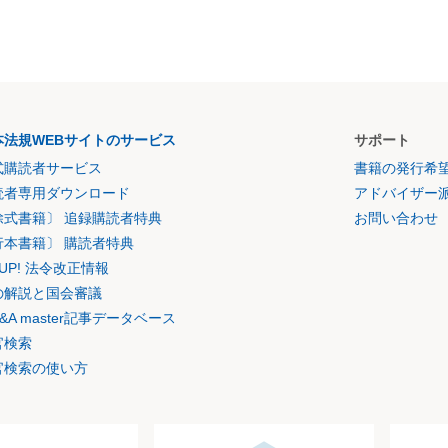
本法規WEBサイトのサービス
サポート
式購読者サービス
書籍の発行希
読者専用ダウンロード
アドバイザー
除式書籍〕 追録購読者特典
お問い合わせ
行本書籍〕 購読者特典
K UP! 法令改正情報
の解説と国会審議
&A master記事データベース
官検索
官検索の使い方