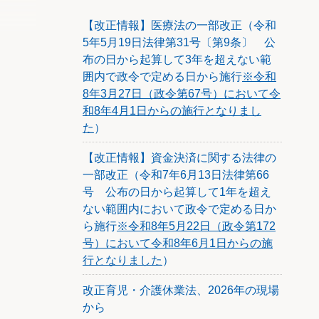
財産の
【改正情報】医療法の一部改正（令和
るとい
5年5月19日法律第31号〔第9条〕 公
布の日から起算して3年を超えない範
囲内で政令で定める日から施行
※令和
8年3月27日（政令第67号）において令
和8年4月1日からの施行となりまし
た
）
【改正情報】資金決済に関する法律の
一部改正（令和7年6月13日法律第66
号 公布の日から起算して1年を超え
ない範囲内において政令で定める日か
ら施行
※令和8年5月22日（政令第172
号）において令和8年6月1日からの施
行となりました
）
改正育児・介護休業法、2026年の現場
から