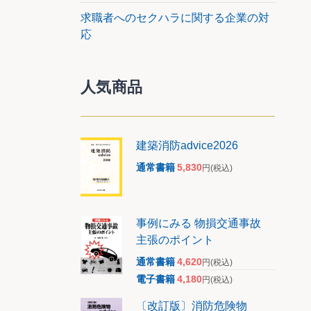
求職者へのセクハラに関する企業の対
応
人気商品
建築消防advice2026
通常書籍
5,830
円
(税込)
事例にみる 物損交通事故
主張のポイント
通常書籍
4,620
円
(税込)
電子書籍
4,180
円
(税込)
〔改訂版〕消防危険物