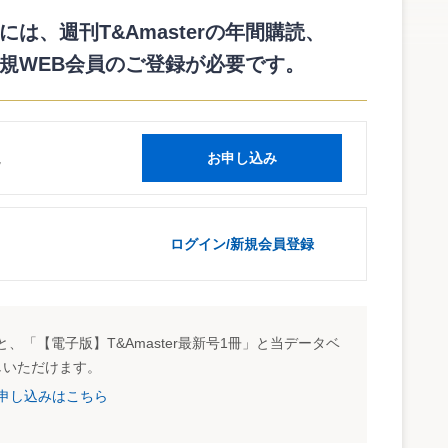
で金銭的に評価できるという考え方を根本的に見直し、知的
は、週刊T&Amasterの年間購読、
目的を的確に把握し、それに合致した選択方法を選択・適用す
規WEB会員のご登録が必要です。
読
お申し込み
ログイン/新規会員登録
、「【電子版】T&Amaster最新号1冊」と当データベ
しいただけます。
試読申し込みはこちら