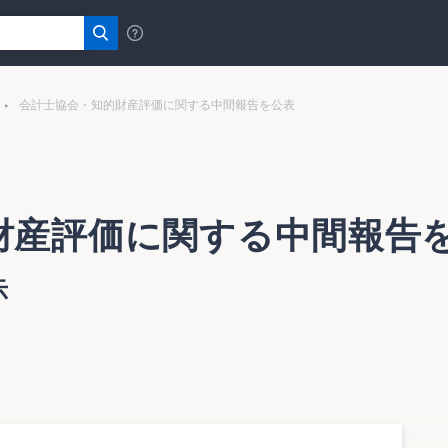
会計士協会・知的財産評価に関する中間報告を公表
財産評価に関する中間報告
示
財産評価を巡る課題と展望について（中間報告）」を公表した
①知的財産の会計と開示、②知的財産の評価アプローチと評価
び訴訟）ごとの評価方法の３つに分け、現状と課題について調