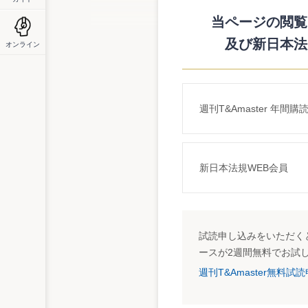
したもの。
それによると、知的財産は、何らかの方法
当ページの閲覧に
価値は「一物多価」であると指摘。評価の
及び新日本法
オンライン
う知的財産の評価の要件を明示している。
週刊T&Amaster 年間購
新日本法規WEB会員
試読申し込みをいただくと
ースが2週間無料でお試
週刊T&Amaster無料