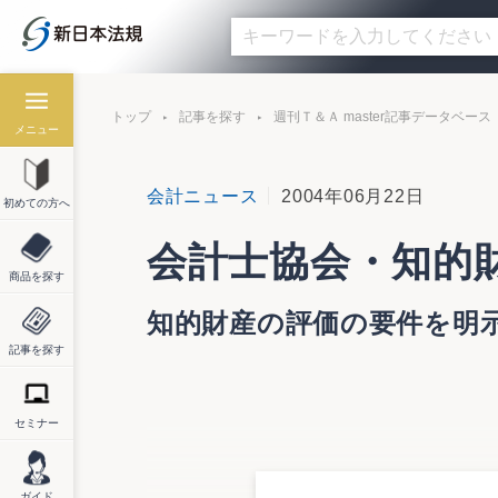
トップ
記事を探す
週刊Ｔ＆Ａ master記事データベース
メニュー
会計ニュース
2004年06月22日
初めての方へ
会計士協会・知的
商品を探す
知的財産の評価の要件を明
記事を探す
セミナー
日本公認会計士協会は６月22日、「知的
報告は、知的財産の活用という観点から、
③評価目的（管理目的、資金調達、実施及
ガイド