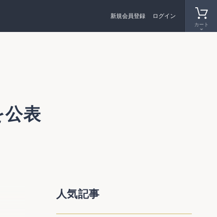
新規会員登録
ログイン
カート
を公表
。中間
人気記事
方法、
査研究