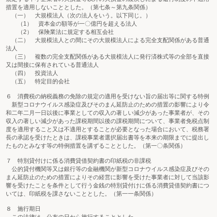
措置を適用しないこととした。（第七条～第九条関係）
（一） 大規模法人（次の法人をいう。以下同じ。）
（1） 資本金の額等が一〇億円を超える法人
（2） 保険業法に規定する相互会社
（二） 大規模法人との間にその大規模法人による完全支配関係がある普通
法人
（三） 複数の完全支配関係がある大規模法人に発行済株式等の全部を直接
又は間接に保有されている普通法人
（四） 投資法人
（五） 特定目的会社
６ 消費税の納税義務の免除の規定の適用を受けない旨の届出等に関する特例
新型コロナウイルス感染症及びそのまん延防止のための措置の影響により令
和二年二月一日以後に事業としての収入の著しい減少があった事業者が、その
収入の著しい減少があった課税期間以後の課税期間について、事業者免税点制
度を適用すること又は不適用とすることが必要となった場合において、税務署
長の承認を受けたときは、課税事業者選択届出書等を本来の期限までに提出し
たものとみなす等の特例措置を講ずることとした。（第一〇条関係）
７ 特別貸付けに係る消費貸借契約書の印紙税の非課税
公的貸付機関等又は銀行等の金融機関が新型コロナウイルス感染症及びその
まん延防止のための措置によりその経営に影響を受けた事業者に対して当該影
響を受けたことを条件として行う金銭の特別貸付けに係る消費貸借契約書につ
いては、印紙税を課さないこととした。（第一一条関係）
８ 施行期日