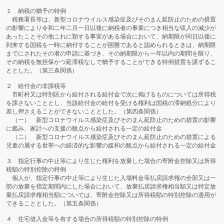
１ 納税の猶予の特例
税務署長等は、新型コロナウイルス感染症及びそのまん延防止のための措置
の影響により令和二年二月一日以後に納税者の事業につき相当な収入の減少が
あったことその他これに類する事実がある場合において、納期限が同日以後に
到来する国税を一時に納付することが困難であると認められるときは、納期限
までにされたその者の申請に基づき、その納期限から一年以内の期間を限り、
その納税を無担保かつ延滞税なしで猶予することができる特例措置を講ずるこ
ととした。（第三条関係）
２ 給付金の非課税等
市町村又は特別区から給付される給付金で次に掲げるものについては所得税
を課さないこととし、当該給付金の給付を受ける権利は国税の滞納処分により
差し押さえることができないこととした。（第四条関係）
（一） 新型コロナウイルス感染症及びそのまん延防止のための措置の影響
に鑑み、家計への支援の観点から給付される一定の給付金
（二） 新型コロナウイルス感染症及びそのまん延防止のための措置による
児童の属する世帯への経済的な影響の緩和の観点から給付される一定の給付金
３ 指定行事の中止等により生じた権利を放棄した場合の寄附金控除又は所得
税額の特別控除の特例
個人が、指定行事の中止等により生じた入場料金等払戻請求権の全部又は一
部の放棄を指定期間内にした場合において、放棄払戻請求権相当額又は特定放
棄払戻請求権相当額については、寄附金控除又は所得税額の特別控除の適用が
できることとした。（第五条関係）
４ 住宅借入金等を有する場合の所得税額の特別控除の特例