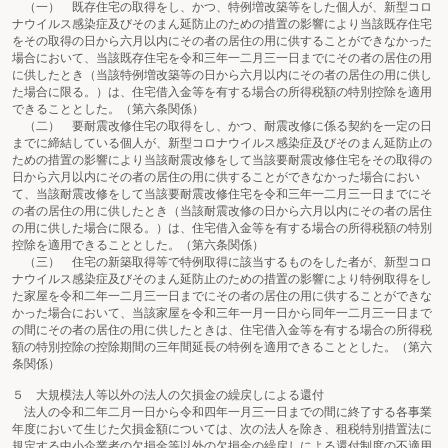
（一） 既存住宅の取得をし、かつ、特例増改築等をした個人が、新型コロ
ナウイルス感染症及びそのまん延防止のための措置の影響により当該既存住宅
をその取得の日から六月以内にその者の居住の用に供することができなかった
場合において、当該既存住宅を令和三年一二月三一日までにその者の居住の用
に供したとき（当該特例増改築等の日から六月以内にその者の居住の用に供し
た場合に限る。）は、住宅借入金等を有する場合の所得税額の特別控除を適用
できることとした。（第六条関係）
（二） 要耐震改修住宅の取得をし、かつ、耐震改修に係る契約を一定の日
までに締結している個人が、新型コロナウイルス感染症及びそのまん延防止の
ための措置の影響により当該耐震改修をして当該要耐震改修住宅をその取得の
日から六月以内にその者の居住の用に供することができなかった場合におい
て、当該耐震改修をして当該要耐震改修住宅を令和三年一二月三一日までにそ
の者の居住の用に供したとき（当該耐震改修の日から六月以内にその者の居住
の用に供した場合に限る。）は、住宅借入金等を有する場合の所得税額の特別
控除を適用できることとした。（第六条関係）
（三） 住宅の新築取得等で特例取得に該当するものをした者が、新型コロ
ナウイルス感染症及びそのまん延防止のための措置の影響により特例取得をし
た家屋を令和二年一二月三一日までにその者の居住の用に供することができな
かった場合において、当該家屋を令和三年一月一日から同年一二月三一日まで
の間にその者の居住の用に供したときは、住宅借入金等を有する場合の所得税
額の特別控除の控除期間の三年間延長の特例を適用できることとした。（第六
条関係）
５ 大規模法人等以外の法人の欠損金の繰戻しによる還付
法人の令和二年二月一日から令和四年一月三一日までの間に終了する各事業
年度において生じた欠損金額については、次の法人を除き、租税特別措置法に
規定する中小企業者の欠損金等以外の欠損金の繰戻しによる還付制度の不適用