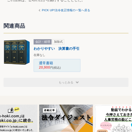
この法律は、公布の日から施行することとした。
PICK UP!法令改正情報の一覧へ戻る
関連商品
会計・経理
加除式
わかりやすい 決算書の手引
在庫なし
通常書籍
20,900
円
(税込)
もっとみる