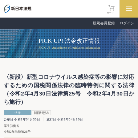
カート
新規会員登録
ログイン
PICK UP! 法令改正情報
PICK UP! Amendment of legislation information
〈新設〉新型コロナウイルス感染症等の影響に対応
するための国税関係法律の臨時特例に関する法律
（令和2年4月30日法律第25号 令和2年4月30日か
ら施行）
法律
新旧対照表
公布日 令和2年04月30日
施行日 令和2年04月30日
厚生労働省
令和2年法律第25号