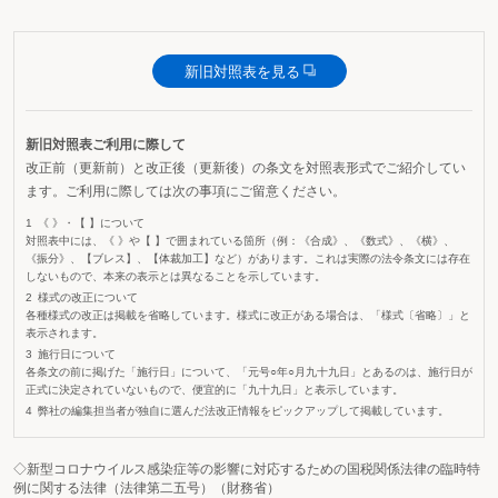
新旧対照表を見る
新旧対照表ご利用に際して
改正前（更新前）と改正後（更新後）の条文を対照表形式でご紹介してい
ます。ご利用に際しては次の事項にご留意ください。
《 》・【 】について
対照表中には、《 》や【 】で囲まれている箇所（例：《合成》、《数式》、《横》、
《振分》、【ブレス】、【体裁加工】など）があります。これは実際の法令条文には存在
しないもので、本来の表示とは異なることを示しています。
様式の改正について
各種様式の改正は掲載を省略しています。様式に改正がある場合は、「様式〔省略〕」と
表示されます。
施行日について
各条文の前に掲げた「施行日」について、「元号○年○月九十九日」とあるのは、施行日が
正式に決定されていないもので、便宜的に「九十九日」と表示しています。
弊社の編集担当者が独自に選んだ法改正情報をピックアップして掲載しています。
◇新型コロナウイルス感染症等の影響に対応するための国税関係法律の臨時特
例に関する法律（法律第二五号）（財務省）