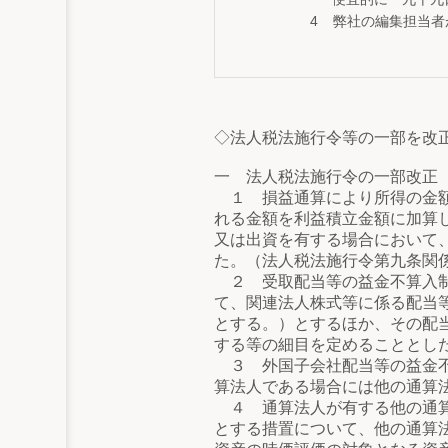
弊社の編集担当者
◇法人税法施行令等の一部を改
一 法人税法施行令の一部改正
１ 損益通算により所得の金額
れる金額を利益積立金額に加算
又は出資を有する場合において
た。（法人税法施行令第九条関
２ 受取配当等の益金不算入制
て、関連法人株式等に係る配当
とする。）とするほか、その配
する等の細目を定めることとし
３ 外国子会社配当等の益金不
算法人である場合には他の通算
４ 通算法人が有する他の通算
とする措置について、他の通算