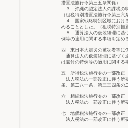
措置法施行令第三五条関係）
３ 沖縄の認定法人の課税の特
（租税特別措置法施行令第三六
４ 国家戦略特別区域における
めることとした。（租税特別措
５ 通算法人の仮装経理に基づ
例等の適用に関する事項を定め
四 東日本大震災の被災者等に
通算法人の仮装経理に基づく過
は還付の特例等の適用に関する
五 所得税法施行令の一部改正
法人税法の一部改正に伴う所要
条、第二八一条、第三三四条の
六 相続税法施行令の一部改正
法人税法の一部改正に伴う所要
七 地価税法施行令の一部改正
法人税法の一部改正に伴う所要