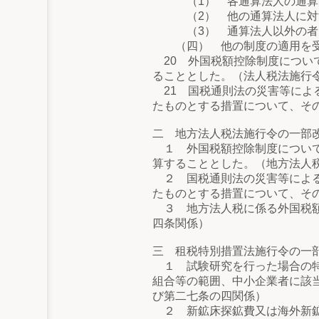
（1） 各通算法人の通算法人
（2） 他の通算法人に対す
（3） 通算法人以外の者に
（四） 他の制度の適用を受
20 外国税額控除制度につい
ることとした。（法人税法施行
21 国税通則法の災害等によ
たものとする措置について、そ
二 地方法人税法施行令の一部
１ 外国税額控除制度について
算することとした。（地方法人
２ 国税通則法の災害等による
たものとする措置について、そ
３ 地方法人税に係る外国税額
四条関係）
三 租税特別措置法施行令の一
１ 試験研究を行った場合の特
組合等の範囲、中小企業者に該
び第二七条の四関係）
２ 新鉱床探鉱費又は海外新鉱