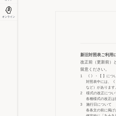
オンライン
新旧対照表ご利用
改正前（更新前）
留意ください。
《 》・【 】につ
対照表中には、《
など）があります
様式の改正につい
各種様式の改正は
施行日について
各条文の前に掲げ
便宜的に「九十九