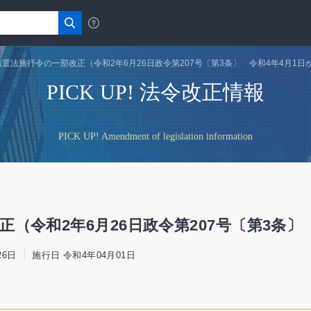
置法施行令の一部改正（令和2年6月26日政令第207号〔第3条〕 令和4年4月1日
PICK UP! 法令改正情報
PICK UP! Amendment of legislation information
（令和2年6月26日政令第207号〔第3条〕
26日
施行日 令和4年04月01日