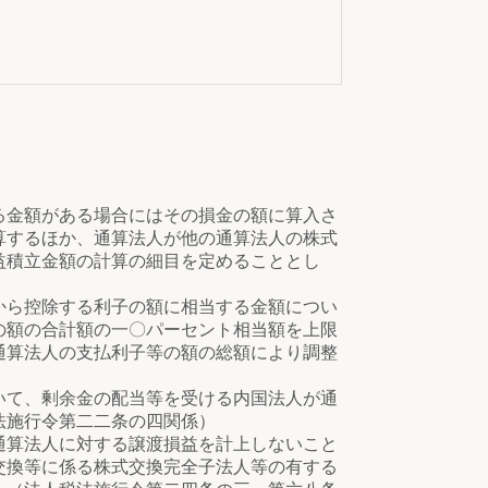
る金額がある場合にはその損金の額に算入さ
算するほか、通算法人が他の通算法人の株式
益積立金額の計算の細目を定めることとし
から控除する利子の額に相当する金額につい
の額の合計額の一〇パーセント相当額を上限
通算法人の支払利子等の額の総額により調整
いて、剰余金の配当等を受ける内国法人が通
法施行令第二二条の四関係）
通算法人に対する譲渡損益を計上しないこと
交換等に係る株式交換完全子法人等の有する