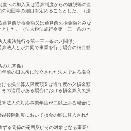
制度への加入又は通算制度からの離脱等の直
約の範囲等の細目を定めることとした。（法
る通算前所得金額又は通算前欠損金額とみな
ととした。（法人税法施行令第一三一条の七
法人税法施行令第一三一条の八関係）
算法人とが共同で事業を行う場合の細目並
条の九関係）
年前の日以後に設立された法人である場合
ける損金算入限度額又は過年度の欠損金額
、その適用がある場合における損金算入欠損
算法人の対応事業年度が二以上ある場合に
越控除制度において損金の額に算入された
準ずる関係の範囲及びその対象となる事業年