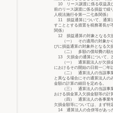
10 リース譲渡に係る収益及
前のリース譲渡に係る損益で繰
人税法施行令第一二七条関係）
11 損益通算について、通算
すこととする措置を税務署長が
関係）
12 損益通算の対象となる欠
（一） その適用の対象から除
びに損益通算の対象外となる欠
（二） 多額の償却費の額が
13 欠損金の通算について、
（一） 通算親法人が欠損金の
におけるその開始の日前一〇年
（二） 通算法人の当該事業年
と異なる場合にその通算法人の
金額の計算の細目を定める。
（三） 通算法人の当該事業年
おける損金算入欠損金額等の計
（四） 通算法人の各事業年度
欠損金額等については、まず特
14 通算法人の合併等があっ