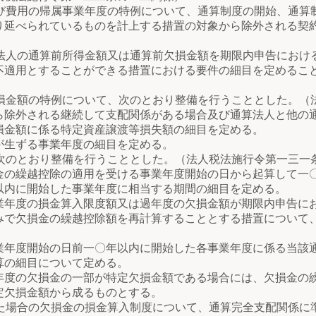
び費用の帰属事業年度の特例について、通算制度の開始、通算
り延べられているものを計上する措置の対象から除外される契
法人の通算前所得金額又は通算前欠損金額を期限内申告におけ
不適用とすることができる措置における要件の細目を定めるこ
損金額の特例について、次のとおり整備を行うこととした。（
外される継続して支配関係がある場合及び通算法人と他の通
損金額に係る特定資産譲渡等損失額の細目を定める。
生ずる事業年度の細目を定める。
次のとおり整備を行うこととした。（法人税法施行令第一三一
繰越控除の適用を受ける事業年度開始の日から起算して一〇
以内に開始した事業年度に相当する期間の細目を定める。
度の損金算入限度額又は過年度の欠損金額が期限内申告にお
みで欠損金の繰越控除額を再計算することとする措置について
度開始の日前一〇年以内に開始した各事業年度に係る当該通
算の細目について定める。
の欠損金の一部が特定欠損金額である場合には、欠損金の繰
定欠損金額から成るものとする。
た場合の欠損金の損金算入制度について、通算完全支配関係に