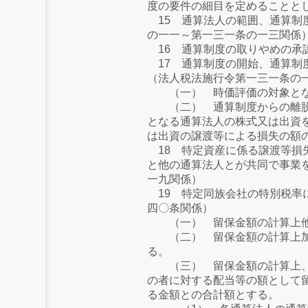
度の要件の細目を定めることと
15 通算法人の範囲、通算制
の一一～第一三一条の一三関係
16 通算制度の取りやめの承
17 通算制度の開始、通算制
（法人税法施行令第一三一条の
（一） 時価評価の対象とな
（二） 通算制度からの離脱等
となる通算法人の株式又は出資
は出資の譲渡等による損失の額
18 特定資産に係る譲渡等損
と他の通算法人とが共同で事業
一九関係）
19 特定同族会社の特別税率
四〇条関係）
（一） 留保金額の計算上他の
（二） 留保金額の計算上加算
る。
（三） 留保金額の計算上、特
の者に対する配当等の額として
る金額との合計額とする。