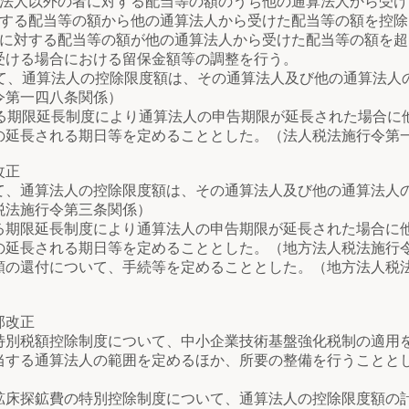
以外の者に対する配当等の額のうち他の通算法人から受け
る配当等の額から他の通算法人から受けた配当等の額を控除
対する配当等の額が他の通算法人から受けた配当等の額を超
ける場合における留保金額等の調整を行う。
て、通算法人の控除限度額は、その通算法人及び他の通算法人
令第一四八条関係）
る期限延長制度により通算法人の申告期限が延長された場合に
の延長される期日等を定めることとした。（法人税法施行令第
改正
、通算法人の控除限度額は、その通算法人及び他の通算法人
税法施行令第三条関係）
期限延長制度により通算法人の申告期限が延長された場合に
の延長される期日等を定めることとした。（地方法人税法施行
の還付について、手続等を定めることとした。（地方法人税
部改正
別税額控除制度について、中小企業技術基盤強化税制の適用
当する通算法人の範囲を定めるほか、所要の整備を行うことと
床探鉱費の特別控除制度について、通算法人の控除限度額の