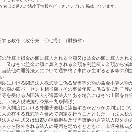
が独自に選んだ法改正情報をピックアップして掲載しています。
正する政令（政令第二〇七号）（財務省）
の計算上損金の額に算入される金額又は益金の額に算入され
し、又はその益金の額に算入される金額を利益積立金額から減
、当該他の通算法人について通算終了事由が生ずるとき等の利
係）
度における関連法人株式等に係る配当等の額の益金不算入額
等の額の四パーセント相当額（その事業年度に係る支払利子等
当等を受ける内国法人が通算法人である場合にはその上限を各
た。（法人税法施行令第一九条関係）
算入制度における外国子会社に該当するかどうかの判定につ
法人の有する株式等を含めて判定を行うこととした。（法人税
法人の株式又は出資の評価損益及び当該他の通算法人以外の
法人から除外される法人の範囲を定めるとともに、非適格株式