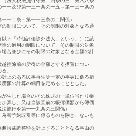
。（法人税法施行令第二四条の三、第六八条
の一一及び第一三一条の一五～第一三一条の
第一一二条～第一一三条の二関係）
の制限について、その制限の対象となる通
以下「時価評価除外法人」という。）に該
控除の適用の制限について、その制限の対象
う場合並びにその制限の対象となる金額の計
越控除前の所得の金額とする措置につい
める。
の計上のある民事再生等一定の事実に係る措
限度額の計算の細目を定めることとした。
由が生じた場合のその株式の一単位当たり帳
を加算し、又は当該直前の帳簿価額から簿価
税法施行令第一一九条の三関係）
、為替予約取引等に係るものを除き、ないも
譲渡損益調整額を計上することとなる事由の