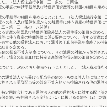
した。（法人税法施行令第一三一条の一〇関係）
度の承認の申請手続等及び時価評価資産等の範囲の細目を定め
）
認の手続等の細目を定めることとした。（法人税法施行令第一
度への加入及び通算制度からの離脱等に伴う資産の時価評価に
一五～第一三一条の一八関係）
る資産の範囲及び時価評価除外法人の要件等の細目を定める
に伴う資産の時価評価に係る要件について、有する資産に含
を有する他の通算法人において通算終了直前事業年度終了の時
の細目を定める。
失額の損金不算入制度について、その適用の対象から除外され
を行う場合の細目並びに特定資産譲渡等損失額の細目を定める
について、次のとおり整備を行うこととした。（法人税法施行
通算法人から受ける配当等の額のうち益金算入額に相当す
される受取配当等の益金不算入額から控除される他の通算法
定同族会社である通算法人の他の通算法人に対する配当等の
留保金額から控除される金額は（1）に掲げる金額を（2）に掲