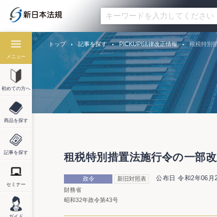
トップ
記事を探す
PICKUP!法律改正情報
租税特別措
メニュー
初めての方へ
商品を探す
記事を探す
租税特別措置法施行令の一部改正
公布日 令和2年06月
政令
新旧対照表
セミナー
財務省
昭和32年政令第43号
ガイド