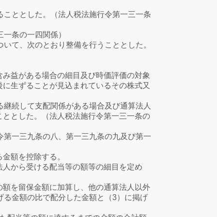
ることとした。（法人税法施行令第一三一条
三一条の一四関係）
ついて、次のとおり整備を行うこととした。
。
み益がある場合の細目及び時価評価の対象
後に生ずることが見込まれているその株式又
る継続して支配関係がある場合及び通算法人
こととした。（法人税法施行令第一三一条の
令第一三九条の八、第一三九条の九及び第一
る金額を控除する。
人から受ける配当等の額等の細目を定め
額を留保金額に加算し、他の通算法人以外
げる金額の比で配分した金額と（3）に掲げ