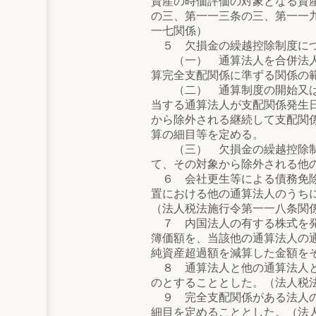
資産の時価評価の対象となる資
の三、第一一三条の三、第一一
一七関係）
５ 欠損金の繰越控除制度につ
（一） 通算法人を合併法人と
算完全支配関係に準ずる関係の
（二） 通算制度の開始又は通
当する通算法人が支配関係発生
から除外される継続して支配関
算の細目等を定める。
（三） 欠損金の繰越控除制度
て、その対象から除外される他
６ 会社更生等による債務免除
置における他の通算法人のうち
（法人税法施行令第一一八条関
７ 内国法人の有する株式を発
簿価額を、当該他の通算法人の
純資産超過額を減算した金額を
８ 通算法人と他の通算法人と
のとすることとした。（法人税
９ 完全支配関係がある法人の
細目を定めることとした。（法