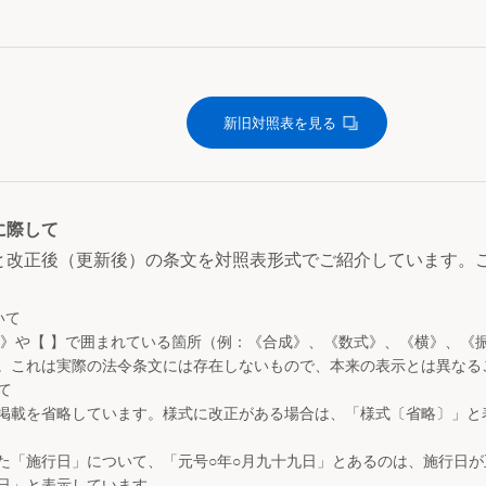
新旧対照表を見る
に際して
と改正後（更新後）の条文を対照表形式でご紹介しています。
いて
 》や【 】で囲まれている箇所（例：《合成》、《数式》、《横》、《
。これは実際の法令条文には存在しないもので、本来の表示とは異なる
て
掲載を省略しています。様式に改正がある場合は、「様式〔省略〕」と
た「施行日」について、「元号○年○月九十九日」とあるのは、施行日
日」と表示しています。