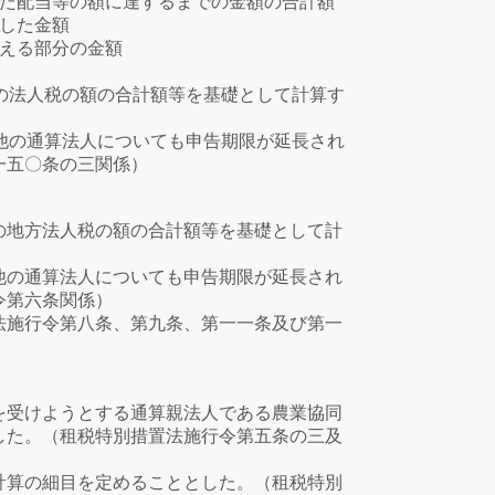
た配当等の額に達するまでの金額の合計額
した金額
える部分の金額
の法人税の額の合計額等を基礎として計算す
他の通算法人についても申告期限が延長され
一五〇条の三関係）
の地方法人税の額の合計額等を基礎として計
他の通算法人についても申告期限が延長され
令第六条関係）
法施行令第八条、第九条、第一一条及び第一
を受けようとする通算親法人である農業協同
した。（租税特別措置法施行令第五条の三及
計算の細目を定めることとした。（租税特別