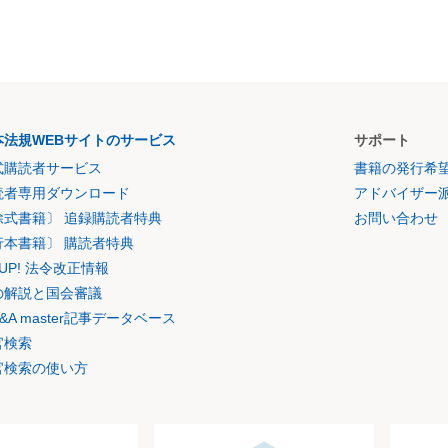
本法規WEBサイトのサービス
サポート
式購読者サービス
書籍の発行希
読者専用ダウンロード
アドバイザー
除式書籍〕 追録購読者特典
お問い合わせ
行本書籍〕 購読者特典
K UP! 法令改正情報
の解説と国会審議
&A master記事データベース
官検索
官検索の使い方