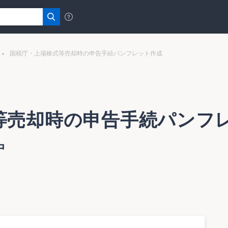
国税庁・上場株式等売却時の申告手続パンフレット作成
等売却時の申告手続パンフ
中
却された方へ～申告手続のあらまし～」をホームページで公表
に申告する際に用いる確定申告書Ｂ及び「株式等に係る譲渡所得
記載手順が解説されている。