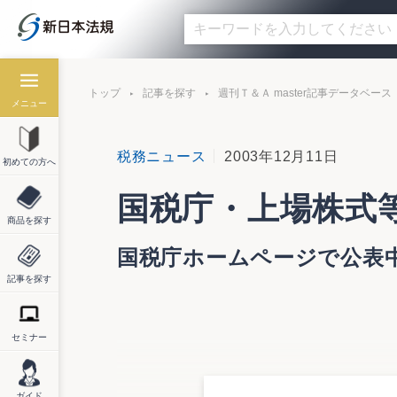
トップ
記事を探す
週刊Ｔ＆Ａ master記事データベース
メニュー
税務ニュース
2003年12月11日
初めての方へ
国税庁・上場株式
商品を探す
国税庁ホームページで公表
記事を探す
セミナー
国税庁は「平成15年中に上場株式等を売
る。来年２月16日から３月15日までの間
額の計算明細書」等を用いて、申告書等の
ガイド