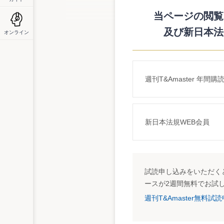
また、株式等譲渡益課税関係の平成15年
・所得税の確定申告書付表（上場株式等に
当ページの閲覧に
・所得税の確定申告書付表（特定投資株式
及び新日本法
オンライン
・株式等に係る譲渡所得の金額の計算明細
・株式等に係る譲渡所得の金額の計算明細
・特定中小会社が発行した株式の取得に要
・株式の異動明細書
も公表している。
週刊T&Amaster 年間購
詳細はこちら
平成15年中に上場株式等を売却された方へ
http://www.nta.go.jp/category/kabushiki/pdf/0
新日本法規WEB会員
平成15年分確定申告書等様式
http://www.nta.go.jp/category/kabushiki/210
試読申し込みをいただくと
ースが2週間無料でお試
週刊T&Amaster無料