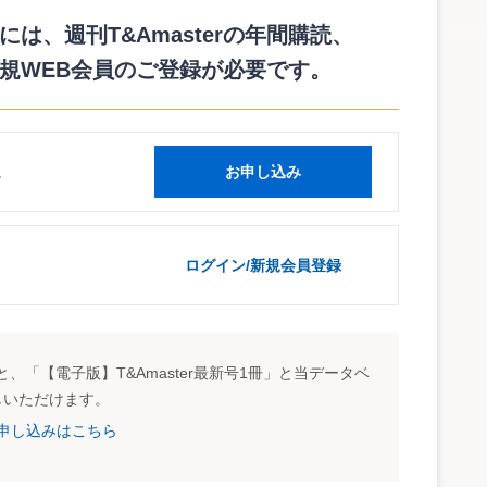
分確定申告書等様式として、
係る譲渡損失の繰越用）
は、週刊T&Amasterの年間購読、
等に係る譲渡損失の繰越用）
規WEB会員のご登録が必要です。
書
書（特定権利行使株式分及び特定投資株式分がある場合）
した金額の控除の明細書
読
お申し込み
～申告手続のあらまし～
2.pdf
ログイン/新規会員登録
5/01.htm
、「【電子版】T&Amaster最新号1冊」と当データベ
しいただけます。
試読申し込みはこちら