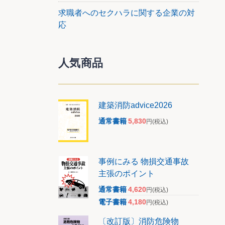
求職者へのセクハラに関する企業の対
応
人気商品
建築消防advice2026
通常書籍
5,830
円
(税込)
事例にみる 物損交通事故
主張のポイント
通常書籍
4,620
円
(税込)
電子書籍
4,180
円
(税込)
〔改訂版〕消防危険物