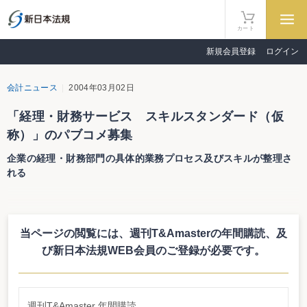
カート
新規会員登録
ログイン
会計ニュース
2004年03月02日
「経理・財務サービス スキルスタンダード（仮
称）」のパブコメ募集
企業の経理・財務部門の具体的業務プロセス及びスキルが整理さ
れる
経済産業省は３月１日より、「経理・財務サービス スキルスタンダード
（仮称）」に対するパブリックコメントを募集している。これは、企業の間接
部門の事業支援サービス化を支援し、事業支援分野のサービス市場を振興する
当ページの閲覧には、週刊T&Amasterの年間購読、
及
ため、企業の経理・財務部門の具体的業務プロセス及び必要なスキルを整理し
たもの。
び新日本法規WEB会員のご登録が必要です。
３月11日まで意見を募集した後、４～５月頃に公表する予定。
詳細はこちら
http://www.meti.go.jp/feedback/data/i40301aj.html
週刊T&Amaster 年間購読