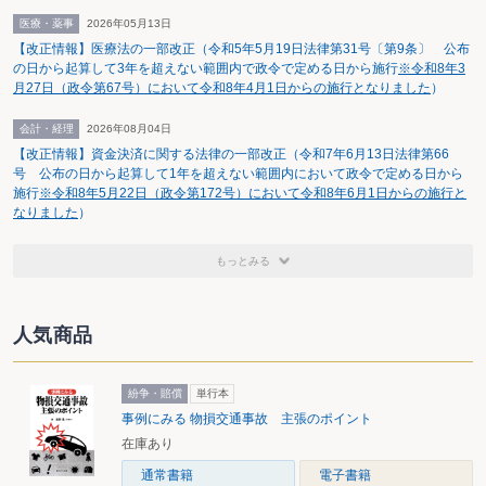
医療・薬事
2026年05月13日
【改正情報】医療法の一部改正（令和5年5月19日法律第31号〔第9条〕 公布
の日から起算して3年を超えない範囲内で政令で定める日から施行
※令和8年3
月27日（政令第67号）において令和8年4月1日からの施行となりました
）
会計・経理
2026年08月04日
【改正情報】資金決済に関する法律の一部改正（令和7年6月13日法律第66
号 公布の日から起算して1年を超えない範囲内において政令で定める日から
施行
※令和8年5月22日（政令第172号）において令和8年6月1日からの施行と
なりました
）
もっとみる
人気商品
紛争・賠償
単行本
事例にみる 物損交通事故 主張のポイント
在庫あり
通常書籍
電子書籍