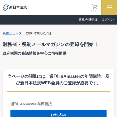
カート
新規会員登録
ログイン
税務ニュース
2004年03月17日
財務省・税制メールマガジンの登録を開始！
政府税調の審議情報を中心に情報提供
財務省は3月16日、HP上の登録フォームでメールアドレス等を入力すると、
政府税制調査会における審議状況等、税制の最新情報を伝えてくれるメールマ
ガジン配信サービスを開始した。
当ページの閲覧には、週刊T&Amasterの年間購読、
及
財務省のHPではこれまでも、新着情報が掲載される度にメールで案内する
「新着情報配信サービス」を行ってきたが、今回のようなメールマガジンは初
び新日本法規WEB会員のご登録が必要です。
の試み。このサービスは、HPに掲載されている情報を一般の人にもわかりや
すく理解してもらうことを目的に、税制の動向を全体の流れを踏まえて説明す
る内容となる模様だ。配信のペースは月1回程度を予定している。
http://www.mof.go.jp/haisin/form.htm#merumaga
週刊T&Amaster 年間購読
お申し込み