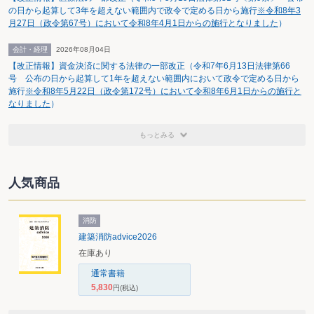
の日から起算して3年を超えない範囲内で政令で定める日から施行
※令和8年3
月27日（政令第67号）において令和8年4月1日からの施行となりました
）
会計・経理
2026年08月04日
【改正情報】資金決済に関する法律の一部改正（令和7年6月13日法律第66
号 公布の日から起算して1年を超えない範囲内において政令で定める日から
施行
※令和8年5月22日（政令第172号）において令和8年6月1日からの施行と
なりました
）
もっとみる
人気商品
消防
建築消防advice2026
在庫あり
通常書籍
5,830
円
(税込)