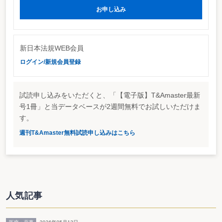
文書（金銭又は有価証券の受取書）に関して、①消費税及び地方消費税の金額
お申し込み
（以下、消費税額等）が区分記載されている場合、②税込価格及び税抜価格が
記載されていることにより、その取引に当たって課されるべき消費税額等が明
らかである場合については、消費税額等を除いた部分が印紙税の記載金額にな
る旨が明記されている。
新日本法規WEB会員
①に関しては、例えば請負金額1,050万円 うち消費税額等50万円との記載
があれば、区分記載されている場合に該当することになる。
ログイン/新規会員登録
簡単に計算できる記載ならＯＫ
また、②に関して、「消費税額等が明らかである」とは、その取引に係る消
費税額等を含む金額と消費税額等を含まない金額の両方が記載されており、消
費税額等が容易に計算できる場合が該当するとしている。例えば、「請負金額
試読申し込みをいただくと、「【電子版】T&Amaster最新
1,050万円、税抜価格1,000万円」と記載されているケースである。この場合に
号1冊」と当データベースが2週間無料でお試しいただけま
は、1,000万円が記載金額とされる。なお、請負金額1,050万円（税込）との記
載のみのケースでは、消費税額等が明らかである場合には該当しないため、
す。
1,050万円が記載金額となるので要注意。
週刊T&Amaster無料試読申し込みはこちら
http://www.nta.go.jp/category/tutatu/kobetu/syouhi/2335/pdf/01.pdf
人気記事