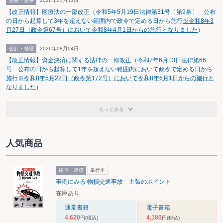
医療・薬事
2026年05月13日
【改正情報】医療法の一部改正（令和5年5月19日法律第31号〔第9条〕 公布
の日から起算して3年を超えない範囲内で政令で定める日から施行
※令和8年3
月27日（政令第67号）において令和8年4月1日からの施行となりました
）
会計・経理
2026年08月04日
【改正情報】資金決済に関する法律の一部改正（令和7年6月13日法律第66
号 公布の日から起算して1年を超えない範囲内において政令で定める日から
施行
※令和8年5月22日（政令第172号）において令和8年6月1日からの施行と
なりました
）
もっとみる
人気商品
紛争・賠償
単行本
事例にみる 物損交通事故 主張のポイント
在庫あり
通常書籍
電子書籍
4,620
4,180
円
(税込)
円
(税込)