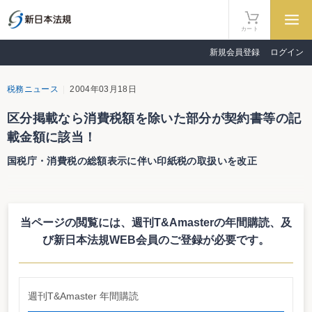
カート
新規会員登録
ログイン
税務ニュース
2004年03月18日
区分掲載なら消費税額を除いた部分が契約書等の記
載金額に該当！
国税庁・消費税の総額表示に伴い印紙税の取扱いを改正
国税庁は３月18日、「消費税法の改正等に伴う印紙税の取扱いについて」の一
部改正について（法令解釈通達）を明らかにした（課消3―5 課審 7―3 平
成16年２月19日）。４月１日から消費税の総額表示が導入されることに伴う改
当ページの閲覧には、週刊T&Amasterの年間購読、
及
正。それによると、消費税額等が区分記載されている場合や税込価格及び税抜
価格が記載されていることにより、その取引に当たって課されるべき消費税額
び新日本法規WEB会員のご登録が必要です。
等が明らかである場合には、印紙税法上における契約書等の記載金額に消費税
額等を含めないとしている。
区分記載ならＯＫ
今回の改正通達は、平成16年４月１日から消費税における総額表示が導入さ
週刊T&Amaster 年間購読
れることに伴う印紙税の取扱いを定めたもの。それによると、第１号文書（不
動産の譲渡等に関する契約書）、第２号文書（請負に関する契約書）、第17号