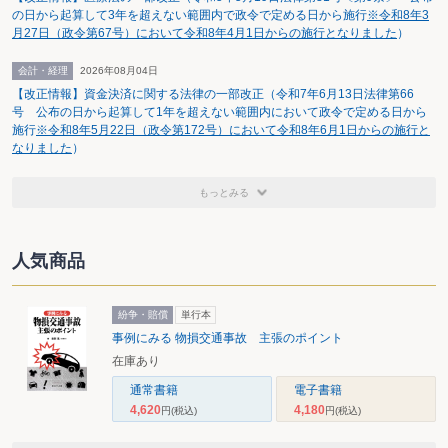
の日から起算して3年を超えない範囲内で政令で定める日から施行
※令和8年3
月27日（政令第67号）において令和8年4月1日からの施行となりました
）
会計・経理
2026年08月04日
【改正情報】資金決済に関する法律の一部改正（令和7年6月13日法律第66
号 公布の日から起算して1年を超えない範囲内において政令で定める日から
施行
※令和8年5月22日（政令第172号）において令和8年6月1日からの施行と
なりました
）
もっとみる
人気商品
紛争・賠償
単行本
事例にみる 物損交通事故 主張のポイント
在庫あり
通常書籍
電子書籍
4,620
4,180
円
(税込)
円
(税込)