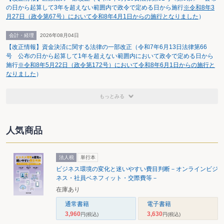
の日から起算して3年を超えない範囲内で政令で定める日から施行
※令和8年3
月27日（政令第67号）において令和8年4月1日からの施行となりました
）
会計・経理
2026年08月04日
【改正情報】資金決済に関する法律の一部改正（令和7年6月13日法律第66
号 公布の日から起算して1年を超えない範囲内において政令で定める日から
施行
※令和8年5月22日（政令第172号）において令和8年6月1日からの施行と
なりました
）
もっとみる
人気商品
法人税
単行本
ビジネス環境の変化と迷いやすい費目判断－オンラインビジ
ネス・社員ベネフィット・交際費等－
在庫あり
通常書籍
電子書籍
3,960
3,630
円
(税込)
円
(税込)